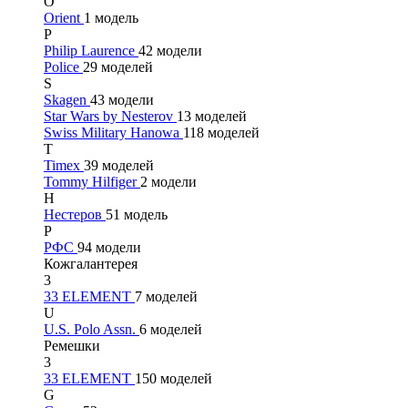
O
Orient
1 модель
P
Philip Laurence
42 модели
Police
29 моделей
S
Skagen
43 модели
Star Wars by Nesterov
13 моделей
Swiss Military Hanowa
118 моделей
T
Timex
39 моделей
Tommy Hilfiger
2 модели
Н
Нестеров
51 модель
Р
РФС
94 модели
Кожгалантерея
3
33 ELEMENT
7 моделей
U
U.S. Polo Assn.
6 моделей
Ремешки
3
33 ELEMENT
150 моделей
G