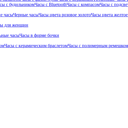
сы с будильником
Часы с Bluetooth
Часы с компасом
Часы с подсве
е часы
Черные часы
Часы цвета розовое золото
Часы цвета желтое
сы для женщин
ьные часы
Часы в форме бочки
ом
Часы с керамическим браслетом
Часы с полимерным ремешко