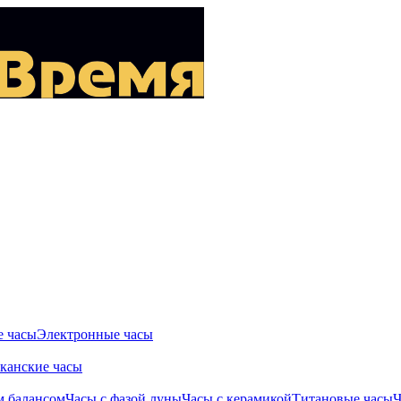
 часы
Электронные часы
канские часы
м балансом
Часы с фазой луны
Часы с керамикой
Титановые часы
Ч