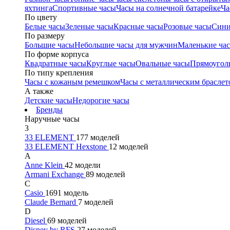
яхтинга
Спортивные часы
Часы на солнечной батарейке
Ча
По цвету
Белые часы
Зеленые часы
Красные часы
Розовые часы
Сини
По размеру
Большие часы
Небольшие часы для мужчин
Маленькие ча
По форме корпуса
Квадратные часы
Круглые часы
Овальные часы
Прямоугол
По типу крепления
Часы с кожаным ремешком
Часы с металлическим браслет
А также
Детские часы
Недорогие часы
Бренды
Наручные часы
3
33 ELEMENT
177 моделей
33 ELEMENT Hexstone
12 моделей
A
Anne Klein
42 модели
Armani Exchange
89 моделей
C
Casio
1691 модель
Claude Bernard
7 моделей
D
Diesel
69 моделей
Disney by RFS
27 моделей