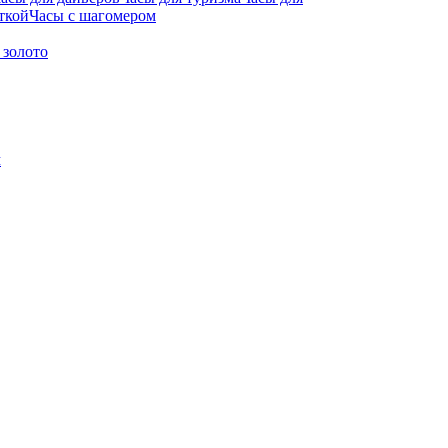
ткой
Часы с шагомером
 золото
м