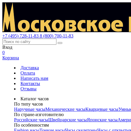
+7 (495) 728-11-83
8 (800) 700-11-83
Вход
0
Корзина
Доставка
Оплата
Написать нам
Контакты
Отзывы
Каталог часов
По типу часов
Наручные часы
Механические часы
Кварцевые часы
Умные
По стране-изготовителю
Российские часы
Швейцарские часы
Японские часы
Амери
По особенностям
Fashion часы
Тонкие часы
Часы скелетоны
Часы с открыты