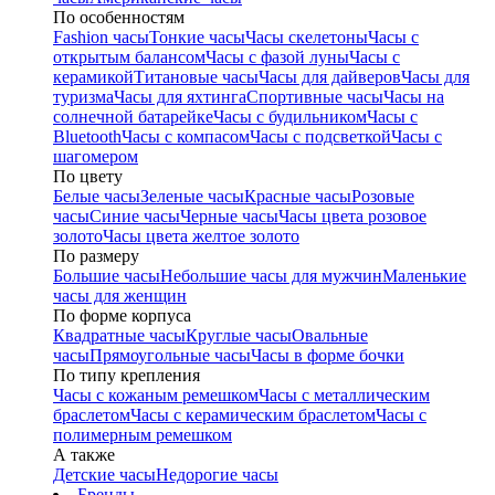
По особенностям
Fashion часы
Тонкие часы
Часы скелетоны
Часы с
открытым балансом
Часы с фазой луны
Часы с
керамикой
Титановые часы
Часы для дайверов
Часы для
туризма
Часы для яхтинга
Спортивные часы
Часы на
солнечной батарейке
Часы с будильником
Часы с
Bluetooth
Часы с компасом
Часы с подсветкой
Часы с
шагомером
По цвету
Белые часы
Зеленые часы
Красные часы
Розовые
часы
Синие часы
Черные часы
Часы цвета розовое
золото
Часы цвета желтое золото
По размеру
Большие часы
Небольшие часы для мужчин
Маленькие
часы для женщин
По форме корпуса
Квадратные часы
Круглые часы
Овальные
часы
Прямоугольные часы
Часы в форме бочки
По типу крепления
Часы с кожаным ремешком
Часы с металлическим
браслетом
Часы с керамическим браслетом
Часы с
полимерным ремешком
А также
Детские часы
Недорогие часы
Бренды