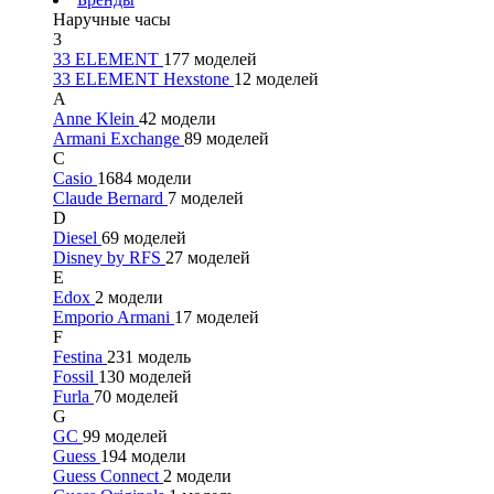
Наручные часы
3
33 ELEMENT
177 моделей
33 ELEMENT Hexstone
12 моделей
A
Anne Klein
42 модели
Armani Exchange
89 моделей
C
Casio
1684 модели
Claude Bernard
7 моделей
D
Diesel
69 моделей
Disney by RFS
27 моделей
E
Edox
2 модели
Emporio Armani
17 моделей
F
Festina
231 модель
Fossil
130 моделей
Furla
70 моделей
G
GC
99 моделей
Guess
194 модели
Guess Connect
2 модели