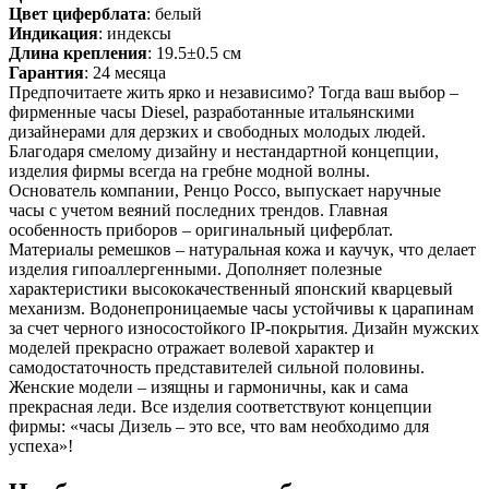
Цвет циферблата
: белый
Индикация
: индексы
Длина крепления
: 19.5±0.5 см
Гарантия
: 24 месяца
Предпочитаете жить ярко и независимо? Тогда ваш выбор –
фирменные часы Diesel, разработанные итальянскими
дизайнерами для дерзких и свободных молодых людей.
Благодаря смелому дизайну и нестандартной концепции,
изделия фирмы всегда на гребне модной волны.
Основатель компании, Ренцо Россо, выпускает наручные
часы с учетом веяний последних трендов. Главная
особенность приборов – оригинальный циферблат.
Материалы ремешков – натуральная кожа и каучук, что делает
изделия гипоаллергенными. Дополняет полезные
характеристики высококачественный японский кварцевый
механизм. Водонепроницаемые часы устойчивы к царапинам
за счет черного износостойкого IP-покрытия. Дизайн мужских
моделей прекрасно отражает волевой характер и
самодостаточность представителей сильной половины.
Женские модели – изящны и гармоничны, как и сама
прекрасная леди. Все изделия соответствуют концепции
фирмы: «часы Дизель – это все, что вам необходимо для
успеха»!