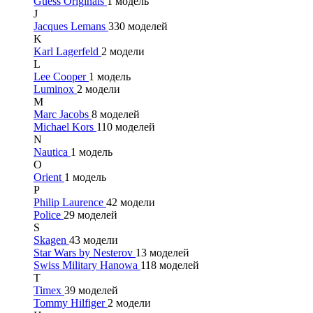
Guess Originals
1 модель
J
Jacques Lemans
330 моделей
K
Karl Lagerfeld
2 модели
L
Lee Cooper
1 модель
Luminox
2 модели
M
Marc Jacobs
8 моделей
Michael Kors
110 моделей
N
Nautica
1 модель
O
Orient
1 модель
P
Philip Laurence
42 модели
Police
29 моделей
S
Skagen
43 модели
Star Wars by Nesterov
13 моделей
Swiss Military Hanowa
118 моделей
T
Timex
39 моделей
Tommy Hilfiger
2 модели