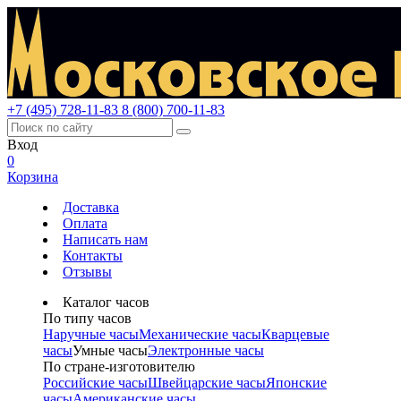
+7 (495) 728-11-83
8 (800) 700-11-83
Вход
0
Корзина
Доставка
Оплата
Написать нам
Контакты
Отзывы
Каталог часов
По типу часов
Наручные часы
Механические часы
Кварцевые
часы
Умные часы
Электронные часы
По стране-изготовителю
Российские часы
Швейцарские часы
Японские
часы
Американские часы