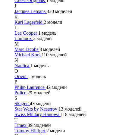
Guess Originals
1 модель
J
Jacques Lemans
330 моделей
K
Karl Lagerfeld
2 модели
L
Lee Cooper
1 модель
Luminox
2 модели
M
Marc Jacobs
8 моделей
Michael Kors
110 моделей
N
Nautica
1 модель
O
Orient
1 модель
P
Philip Laurence
42 модели
Police
29 моделей
S
Skagen
43 модели
Star Wars by Nesterov
13 моделей
Swiss Military Hanowa
118 моделей
T
Timex
39 моделей
Tommy Hilfiger
2 модели