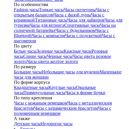
По особенностям
Fashion часы
Тонкие часы
Часы скелетоны
Часы с
открытым балансом
Часы с фазой луны
Часы с
керамикой
Титановые часы
Часы для дайверов
Часы для
туризма
Часы для яхтинга
Спортивные часы
Часы на
солнечной батарейке
Часы с будильником
Часы с
Bluetooth
Часы с компасом
Часы с подсветкой
Часы с
шагомером
По цвету
Белые часы
Зеленые часы
Красные часы
Розовые
часы
Синие часы
Черные часы
Часы цвета розовое
золото
Часы цвета желтое золото
По размеру
Большие часы
Небольшие часы для мужчин
Маленькие
часы для женщин
По форме корпуса
Квадратные часы
Круглые часы
Овальные
часы
Прямоугольные часы
Часы в форме бочки
По типу крепления
Часы с кожаным ремешком
Часы с металлическим
браслетом
Часы с керамическим браслетом
Часы с
полимерным ремешком
А также
Детские часы
Недорогие часы
Бренды