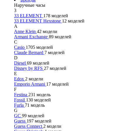
Наручные часы
3
33 ELEMENT
178 моделей
33 ELEMENT Hexstone
12 моделей
A
Anne Klein
42 модели
Armani Exchange
89 моделей
C
Casio
1705 моделей
Claude Bernard
7 моделей
D
Diesel
69 моделей
Disney by RFS
27 моделей
E
Edox
2 модели
Emporio Armani
17 моделей
F
Festina
231 модель
Fossil
130 моделей
Furla
71 модель
G
GC
99 моделей
Guess
197 моделей
Guess Connect
2 модели