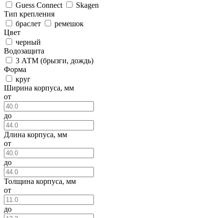
Guess Connect
Skagen
Тип крепления
браслет
ремешок
Цвет
черный
Водозащита
3 АТМ (брызги, дождь)
Форма
круг
Ширина корпуса, мм
от
до
Длина корпуса, мм
от
до
Толщина корпуса, мм
от
до