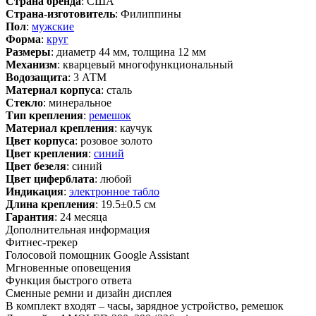
Страна бренда
: США
Страна-изготовитель
: Филиппины
Пол
:
мужские
Форма
:
круг
Размеры
: диаметр 44 мм, толщина 12 мм
Механизм
: кварцевый многофункциональный
Водозащита
: 3 АТМ
Материал корпуса
: сталь
Стекло
: минеральное
Тип крепления
:
ремешок
Материал крепления
: каучук
Цвет корпуса
: розовое золото
Цвет крепления
:
синий
Цвет безеля
: синий
Цвет циферблата
: любой
Индикация
:
электронное табло
Длина крепления
: 19.5±0.5 см
Гарантия
: 24 месяца
Дополнительная информация
Фитнес-трекер
Голосовой помощник Google Assistant
Мгновенные оповещения
Функция быстрого ответа
Сменные ремни и дизайн дисплея
В комплект входят – часы, зарядное устройство, ремешок