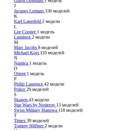
Guess Originals
1 модель
J
Jacques Lemans
330 моделей
K
Karl Lagerfeld
2 модели
L
Lee Cooper
1 модель
Luminox
2 модели
M
Marc Jacobs
8 моделей
Michael Kors
110 моделей
N
Nautica
1 модель
O
Orient
1 модель
P
Philip Laurence
42 модели
Police
29 моделей
S
Skagen
43 модели
Star Wars by Nesterov
13 моделей
Swiss Military Hanowa
118 моделей
T
Timex
39 моделей
Tommy Hilfiger
2 модели