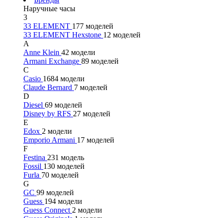
Наручные часы
3
33 ELEMENT
177 моделей
33 ELEMENT Hexstone
12 моделей
A
Anne Klein
42 модели
Armani Exchange
89 моделей
C
Casio
1684 модели
Claude Bernard
7 моделей
D
Diesel
69 моделей
Disney by RFS
27 моделей
E
Edox
2 модели
Emporio Armani
17 моделей
F
Festina
231 модель
Fossil
130 моделей
Furla
70 моделей
G
GC
99 моделей
Guess
194 модели
Guess Connect
2 модели