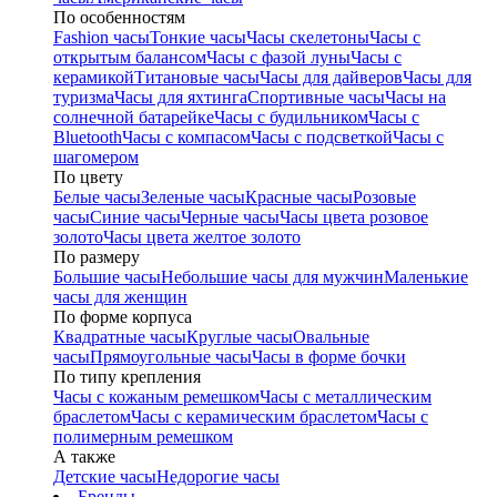
По особенностям
Fashion часы
Тонкие часы
Часы скелетоны
Часы с
открытым балансом
Часы с фазой луны
Часы с
керамикой
Титановые часы
Часы для дайверов
Часы для
туризма
Часы для яхтинга
Спортивные часы
Часы на
солнечной батарейке
Часы с будильником
Часы с
Bluetooth
Часы с компасом
Часы с подсветкой
Часы с
шагомером
По цвету
Белые часы
Зеленые часы
Красные часы
Розовые
часы
Синие часы
Черные часы
Часы цвета розовое
золото
Часы цвета желтое золото
По размеру
Большие часы
Небольшие часы для мужчин
Маленькие
часы для женщин
По форме корпуса
Квадратные часы
Круглые часы
Овальные
часы
Прямоугольные часы
Часы в форме бочки
По типу крепления
Часы с кожаным ремешком
Часы с металлическим
браслетом
Часы с керамическим браслетом
Часы с
полимерным ремешком
А также
Детские часы
Недорогие часы
Бренды