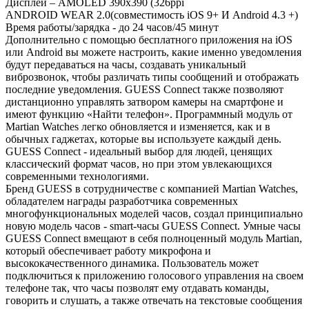
Дисплей – AMOLED 390х390 (326ppi
ANDROID WEAR 2.0(совместимость iOS 9+ И Android 4.3 +)
Время работы/зарядка - до 24 часов/45 минут
Дополнительно с помощью бесплатного приложения на iOS
или Android вы можете настроить, какие именно уведомления
будут передаваться на часы, создавать уникальный
виброзвонок, чтобы различать типы сообщений и отображать
последние уведомления. GUESS Connect также позволяют
дистанционно управлять затвором камеры на смартфоне и
имеют функцию «Найти телефон». Программный модуль от
Martian Watches легко обновляется и изменяется, как и в
обычных гаджетах, которые вы используете каждый день.
GUESS Connect - идеальный выбор для людей, ценящих
классический формат часов, но при этом увлекающихся
современными технологиями.
Бренд GUESS в сотрудничестве с компанией Martian Watches,
обладателем награды разработчика современных
многофункциональных моделей часов, создал принципиально
новую модель часов - smart-часы GUESS Connect. Умные часы
GUESS Connect вмещают в себя полноценный модуль Martian,
который обеспечивает работу микрофона и
высококачественного динамика. Пользователь может
подключиться к приложению голосового управления на своем
телефоне так, что часы позволят ему отдавать команды,
говорить и слушать, а также отвечать на текстовые сообщения