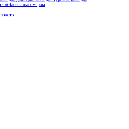
ткой
Часы с шагомером
 золото
м