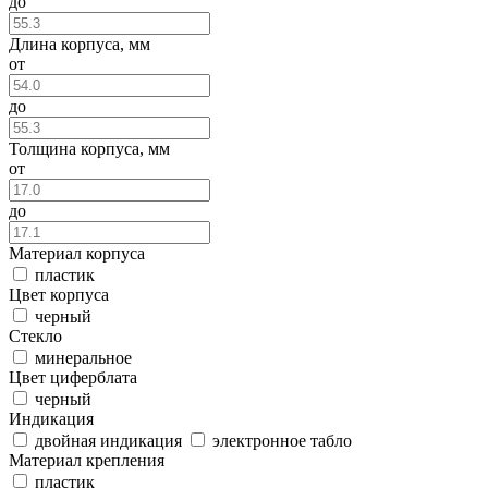
до
Длина корпуса, мм
от
до
Толщина корпуса, мм
от
до
Материал корпуса
пластик
Цвет корпуса
черный
Стекло
минеральное
Цвет циферблата
черный
Индикация
двойная индикация
электронное табло
Материал крепления
пластик