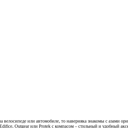
 велосипеде или автомобиле, то наверняка знакомы с азами ори
Edifice, Outgear или Protek с компасом – стильный и удобный ак