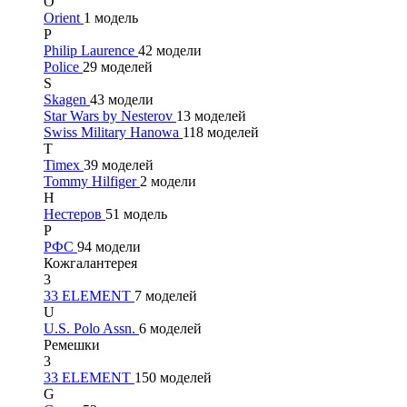
O
Orient
1 модель
P
Philip Laurence
42 модели
Police
29 моделей
S
Skagen
43 модели
Star Wars by Nesterov
13 моделей
Swiss Military Hanowa
118 моделей
T
Timex
39 моделей
Tommy Hilfiger
2 модели
Н
Нестеров
51 модель
Р
РФС
94 модели
Кожгалантерея
3
33 ELEMENT
7 моделей
U
U.S. Polo Assn.
6 моделей
Ремешки
3
33 ELEMENT
150 моделей
G