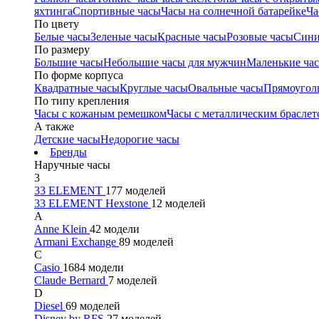
яхтинга
Спортивные часы
Часы на солнечной батарейке
Ча
По цвету
Белые часы
Зеленые часы
Красные часы
Розовые часы
Сини
По размеру
Большие часы
Небольшие часы для мужчин
Маленькие ча
По форме корпуса
Квадратные часы
Круглые часы
Овальные часы
Прямоугол
По типу крепления
Часы с кожаным ремешком
Часы с металлическим браслет
А также
Детские часы
Недорогие часы
Бренды
Наручные часы
3
33 ELEMENT
177 моделей
33 ELEMENT Hexstone
12 моделей
A
Anne Klein
42 модели
Armani Exchange
89 моделей
C
Casio
1684 модели
Claude Bernard
7 моделей
D
Diesel
69 моделей
Disney by RFS
27 моделей