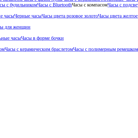
сы с будильником
Часы с Bluetooth
Часы с компасом
Часы с подсве
е часы
Черные часы
Часы цвета розовое золото
Часы цвета желтое
сы для женщин
ьные часы
Часы в форме бочки
ом
Часы с керамическим браслетом
Часы с полимерным ремешко