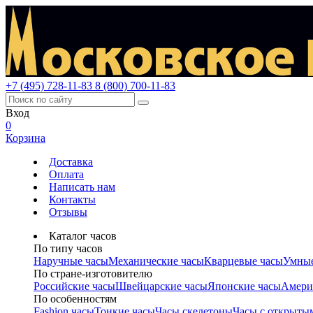
+7 (495) 728-11-83
8 (800) 700-11-83
Вход
0
Корзина
Доставка
Оплата
Написать нам
Контакты
Отзывы
Каталог часов
По типу часов
Наручные часы
Механические часы
Кварцевые часы
Умные
По стране-изготовителю
Российские часы
Швейцарские часы
Японские часы
Амери
По особенностям
Fashion часы
Тонкие часы
Часы скелетоны
Часы с открыты