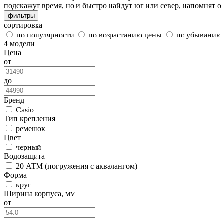
подскажут время, но и быстро найдут юг или север, напомнят
фильтры
сортировка
по популярности
по возрастанию цены
по убывани
4 модели
Цена
от
до
Бренд
Casio
Тип крепления
ремешок
Цвет
черный
Водозащита
20 АТМ (погружения с аквалангом)
Форма
круг
Ширина корпуса, мм
от