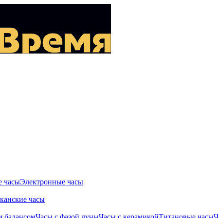
 часы
Электронные часы
канские часы
м балансом
Часы с фазой луны
Часы с керамикой
Титановые часы
Ч