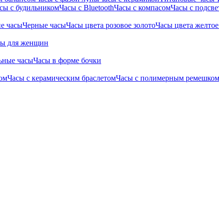
сы с будильником
Часы с Bluetooth
Часы с компасом
Часы с подсве
е часы
Черные часы
Часы цвета розовое золото
Часы цвета желтое
сы для женщин
ьные часы
Часы в форме бочки
ом
Часы с керамическим браслетом
Часы с полимерным ремешко