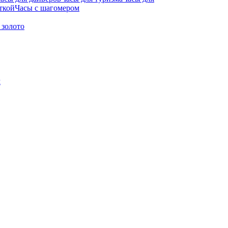
ткой
Часы с шагомером
 золото
м