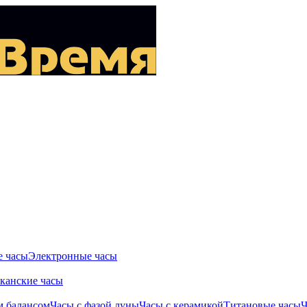
 часы
Электронные часы
канские часы
м балансом
Часы с фазой луны
Часы с керамикой
Титановые часы
Ч