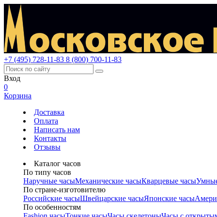
+7 (495) 728-11-83
8 (800) 700-11-83
Вход
0
Корзина
Доставка
Оплата
Написать нам
Контакты
Отзывы
Каталог часов
По типу часов
Наручные часы
Механические часы
Кварцевые часы
Умные
По стране-изготовителю
Российские часы
Швейцарские часы
Японские часы
Амери
По особенностям
Fashion часы
Тонкие часы
Часы скелетоны
Часы с открыты