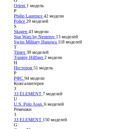
O
Orient
1 модель
P
Philip Laurence
42 модели
Police
29 моделей
S
Skagen
43 модели
Star Wars by Nesterov
13 моделей
Swiss Military Hanowa
118 моделей
T
Timex
39 моделей
Tommy Hilfiger
2 модели
Н
Нестеров
51 модель
Р
РФС
94 модели
Кожгалантерея
3
33 ELEMENT
7 моделей
U
U.S. Polo Assn.
6 моделей
Ремешки
3
33 ELEMENT
150 моделей
G