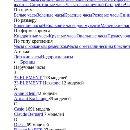
яхтинга
Спортивные часы
Часы на солнечной батарейке
Ча
По цвету
Белые часы
Зеленые часы
Красные часы
Розовые часы
Сини
По размеру
Большие часы
Небольшие часы для мужчин
Маленькие ча
По форме корпуса
Квадратные часы
Круглые часы
Овальные часы
Прямоугол
По типу крепления
Часы с кожаным ремешком
Часы с металлическим браслет
А также
Детские часы
Недорогие часы
Бренды
Наручные часы
3
33 ELEMENT
178 моделей
33 ELEMENT Hexstone
12 моделей
A
Anne Klein
42 модели
Armani Exchange
89 моделей
C
Casio
1691 модель
Claude Bernard
7 моделей
D
Diesel
69 моделей
Disney by RFS
27 моделей