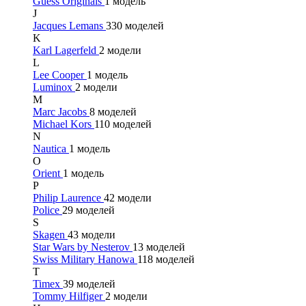
Guess Originals
1 модель
J
Jacques Lemans
330 моделей
K
Karl Lagerfeld
2 модели
L
Lee Cooper
1 модель
Luminox
2 модели
M
Marc Jacobs
8 моделей
Michael Kors
110 моделей
N
Nautica
1 модель
O
Orient
1 модель
P
Philip Laurence
42 модели
Police
29 моделей
S
Skagen
43 модели
Star Wars by Nesterov
13 моделей
Swiss Military Hanowa
118 моделей
T
Timex
39 моделей
Tommy Hilfiger
2 модели