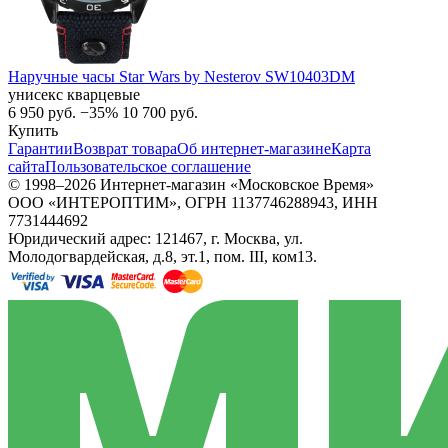
Наручные часы Star Wars by Nesterov SW10403DM
унисекс кварцевые
6 950
руб.
−35%
10 700
руб.
Купить
Гарантии
Возврат товара
Об интернет-магазине
Карта
сайта
Пользовательское соглашение
© 1998–2026 Интернет-магазин «Московское Время»
ООО «ИНТЕРОПТИМ», ОГРН 1137746288943, ИНН
7731444692
Юридический адрес: 121467, г. Москва, ул.
Молодогвардейская, д.8, эт.1, пом. III, ком13.