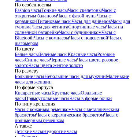
По особенностям
Fashion часы
Тонкие часы
Часы скелетоны
Часы с
открытым балансом
Часы с фазой луны
Часы с
керамикой
Титановые часы
Часы для дайверов
Часы для
туризма
Часы для яхтинга
Спортивные часы
Часы на
солнечной батарейке
Часы с будильником
Часы с
Bluetooth
Часы с компасом
Часы с подсветкой
Часы с
шагомером
По цвету
Белые часы
Зеленые часы
Красные часы
Розовые
часы
Синие часы
Черные часы
Часы цвета розовое
золото
Часы цвета желтое золото
По размеру
Большие часы
Небольшие часы для мужчин
Маленькие
часы для женщин
По форме корпуса
Квадратные часы
Круглые часы
Овальные
часы
Прямоугольные часы
Часы в форме бочки
По типу крепления
Часы с кожаным ремешком
Часы с металлическим
браслетом
Часы с керамическим браслетом
Часы с
полимерным ремешком
А также
Детские часы
Недорогие часы
Бренды