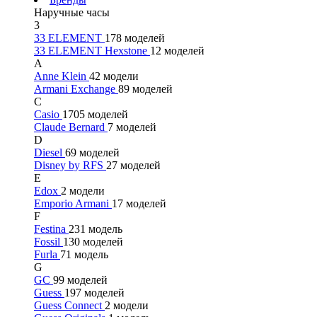
Наручные часы
3
33 ELEMENT
178 моделей
33 ELEMENT Hexstone
12 моделей
A
Anne Klein
42 модели
Armani Exchange
89 моделей
C
Casio
1705 моделей
Claude Bernard
7 моделей
D
Diesel
69 моделей
Disney by RFS
27 моделей
E
Edox
2 модели
Emporio Armani
17 моделей
F
Festina
231 модель
Fossil
130 моделей
Furla
71 модель
G
GC
99 моделей
Guess
197 моделей
Guess Connect
2 модели