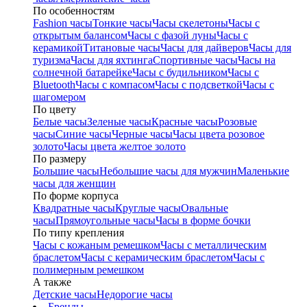
По особенностям
Fashion часы
Тонкие часы
Часы скелетоны
Часы с
открытым балансом
Часы с фазой луны
Часы с
керамикой
Титановые часы
Часы для дайверов
Часы для
туризма
Часы для яхтинга
Спортивные часы
Часы на
солнечной батарейке
Часы с будильником
Часы с
Bluetooth
Часы с компасом
Часы с подсветкой
Часы с
шагомером
По цвету
Белые часы
Зеленые часы
Красные часы
Розовые
часы
Синие часы
Черные часы
Часы цвета розовое
золото
Часы цвета желтое золото
По размеру
Большие часы
Небольшие часы для мужчин
Маленькие
часы для женщин
По форме корпуса
Квадратные часы
Круглые часы
Овальные
часы
Прямоугольные часы
Часы в форме бочки
По типу крепления
Часы с кожаным ремешком
Часы с металлическим
браслетом
Часы с керамическим браслетом
Часы с
полимерным ремешком
А также
Детские часы
Недорогие часы
Бренды