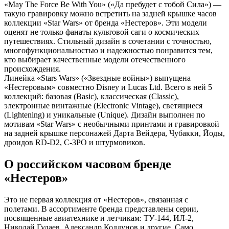
«May The Force Be With You» («Да пребудет с тобой Сила») —
такую гравировку можно встретить на задней крышке часов
коллекции «Star Wars» от бренда «Нестеров». Эти модели
оценят не только фанаты культовой саги о космических
путешествиях. Стильный дизайн в сочетании с точностью,
многофункциональностью и надежностью понравится тем,
кто выбирает качественные модели отечественного
происхождения.
Линейка «Stars Wars» («Звездные войны») выпущена
«Нестеровым» совместно Disney и Lucas Ltd. Всего в ней 5
коллекций: базовая (Basic), классическая (Classic),
электронные винтажные (Electronic Vintage), светящиеся
(Lightening) и уникальные (Unique). Дизайн выполнен по
мотивам «Star Wars» с необычными принтами и гравировкой
на задней крышке персонажей Дарта Вейдера, Чубакки, Йоды,
дроидов RD-D2, C-3PO и штурмовиков.
О российском часовом бренде
«Нестеров»
Это не первая коллекция от «Нестеров», связанная с
полетами. В ассортименте бренда представлены серии,
посвященные авиатехнике и летчикам: ТУ-144, ИЛ-2,
Николай Гулаев, Александр Колдунов и другие. Само