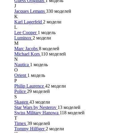
Guess Originals
1 модель
J
Jacques Lemans
330 моделей
K
Karl Lagerfeld
2 модели
L
Lee Cooper
1 модель
Luminox
2 модели
M
Marc Jacobs
8 моделей
Michael Kors
110 моделей
N
Nautica
1 модель
O
Orient
1 модель
P
Philip Laurence
42 модели
Police
29 моделей
S
Skagen
43 модели
Star Wars by Nesterov
13 моделей
Swiss Military Hanowa
118 моделей
T
Timex
39 моделей
Tommy Hilfiger
2 модели