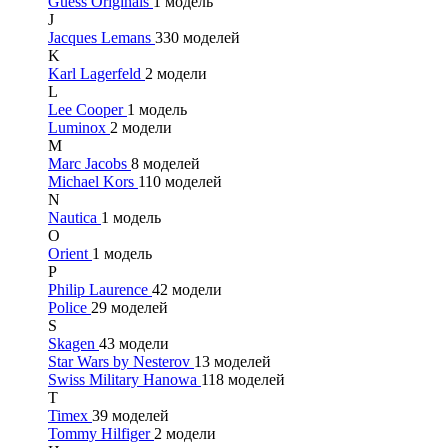
Guess Originals
1 модель
J
Jacques Lemans
330 моделей
K
Karl Lagerfeld
2 модели
L
Lee Cooper
1 модель
Luminox
2 модели
M
Marc Jacobs
8 моделей
Michael Kors
110 моделей
N
Nautica
1 модель
O
Orient
1 модель
P
Philip Laurence
42 модели
Police
29 моделей
S
Skagen
43 модели
Star Wars by Nesterov
13 моделей
Swiss Military Hanowa
118 моделей
T
Timex
39 моделей
Tommy Hilfiger
2 модели