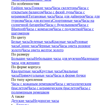
По особенностям
Fashion часы
Тонкие часы
Часы скелетоны
Часы с
открытым балансом
Часы с фазой луны
Часы с
керамикой
Титановые часы
Часы для дайверов
Часы для
туризма
Часы для яхтинга
Спортивные часы
Часы на
солнечной батарейке
Часы с будильником
Часы с
Bluetooth
Часы с компасом
Часы с подсветкой
Часы с
шагомером
По цвету
Белые часы
Зеленые часы
Красные часы
Розовые
часы
Синие часы
Черные часы
Часы цвета розовое
золото
Часы цвета желтое золото
По размеру
Большие часы
Небольшие часы для мужчин
Маленькие
часы для женщин
По форме корпуса
Квадратные часы
Круглые часы
Овальные
часы
Прямоугольные часы
Часы в форме бочки
По типу крепления
Часы с кожаным ремешком
Часы с металлическим
браслетом
Часы с керамическим браслетом
Часы с
полимерным ремешком
А также
Детские часы
Недорогие часы
Бренды