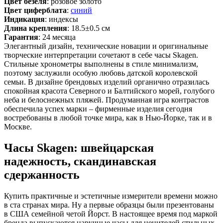
Цвет безеля
: розовое золото
Цвет циферблата
:
синий
Индикация
: индексы
Длина крепления
: 18.5±0.5 см
Гарантия
: 24 месяца
Элегантный дизайн, технические новации и оригинальные
творческие интерпретации сочетают в себе часы Skagen.
Стильные хронометры выполнены в стиле минимализм,
поэтому заслужили особую любовь датской королевской
семьи. В дизайне брендовых изделий органично отразилась
спокойная красота Северного и Балтийского морей, голубого
неба и белоснежных пляжей. Продуманная игра контрастов
обеспечила успех марки – фирменные изделия сегодня
востребованы в любой точке мира, как в Нью-Йорке, так и в
Москве.
Часы Skagen: швейцарская
надежность, скандинавская
сдержанность
Купить практичные и эстетичные измерители времени можно
в ста странах мира. Ну а первые образцы были презентованы
в США семейной четой Йорст. В настоящее время под маркой
бренда выпускаются наручные часы для ценителей стильных