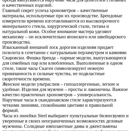
и качественных изделий.
Главный секрет успеха хронометров – качественные
материалы, используемые при их производстве. Брендовые
измерители времени изготавливаются из высокопрочного
минерального стекла, хирургической стали, титана и
натуральной кожи. Особое внимание мастера уделяют
механизму – он исключительно японского или швейцарского
производства.
Изысканный внешний лоск дорогим изделиям придает
позолота в сочетании с натуральным перламутром и камнями
Сваровски. Фишка бренда – парные модели, выпускающиеся
для семейных пар или влюбленных. Выполненные в одном
стиле, такие часы Скаген символизируют нежную
привязанность и сильные чувства, не подвластные
скоротечности времени.
Женские модели ультраслим – гипоаллергенные, легкие и
удобные. Изделия для мужчин – просты и лаконичны. Важное
качество практичных хронометров – универсальность.
Наручные часы в скандинавском стиле характеризуются
четкими линиями, спокойными цветами и правильной
формой.
Часы из линейки Steel выбирают пунктуальные бизнесвумен и
уверенные в своих неограниченных возможностях деловые
мужчины. Солидные импозантные дамы и джентльмены