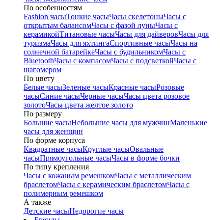
По особенностям
Fashion часы
Тонкие часы
Часы скелетоны
Часы с
открытым балансом
Часы с фазой луны
Часы с
керамикой
Титановые часы
Часы для дайверов
Часы для
туризма
Часы для яхтинга
Спортивные часы
Часы на
солнечной батарейке
Часы с будильником
Часы с
Bluetooth
Часы с компасом
Часы с подсветкой
Часы с
шагомером
По цвету
Белые часы
Зеленые часы
Красные часы
Розовые
часы
Синие часы
Черные часы
Часы цвета розовое
золото
Часы цвета желтое золото
По размеру
Большие часы
Небольшие часы для мужчин
Маленькие
часы для женщин
По форме корпуса
Квадратные часы
Круглые часы
Овальные
часы
Прямоугольные часы
Часы в форме бочки
По типу крепления
Часы с кожаным ремешком
Часы с металлическим
браслетом
Часы с керамическим браслетом
Часы с
полимерным ремешком
А также
Детские часы
Недорогие часы
Бренды