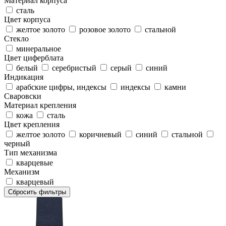
Материал корпуса
сталь
Цвет корпуса
желтое золото
розовое золото
стальной
Стекло
минеральное
Цвет циферблата
белый
серебристый
серый
синий
Индикация
арабские цифры, индексы
индексы
камни
Сваровски
Материал крепления
кожа
сталь
Цвет крепления
желтое золото
коричневый
синий
стальной
черный
Тип механизма
кварцевые
Механизм
кварцевый
Сбросить фильтры