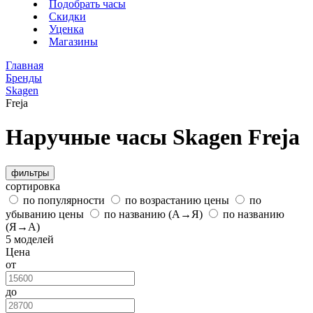
Подобрать часы
Скидки
Уценка
Магазины
Главная
Бренды
Skagen
Freja
Наручные часы Skagen Freja
фильтры
сортировка
по популярности
по возрастанию цены
по
убыванию цены
по названию (А→Я)
по названию
(Я→А)
5 моделей
Цена
от
до