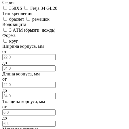
Серия
358XS
Freja 34 GL20
Тип крепления
браслет
ремешок
Водозащита
3 АТМ (брызги, дождь)
Форма
круг
Ширина корпуса, мм
от
до
Длина корпуса, мм
от
до
Толщина корпуса, мм
от
до