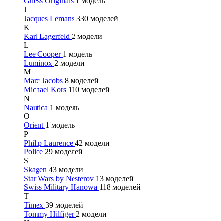
Guess Originals
1 модель
J
Jacques Lemans
330 моделей
K
Karl Lagerfeld
2 модели
L
Lee Cooper
1 модель
Luminox
2 модели
M
Marc Jacobs
8 моделей
Michael Kors
110 моделей
N
Nautica
1 модель
O
Orient
1 модель
P
Philip Laurence
42 модели
Police
29 моделей
S
Skagen
43 модели
Star Wars by Nesterov
13 моделей
Swiss Military Hanowa
118 моделей
T
Timex
39 моделей
Tommy Hilfiger
2 модели