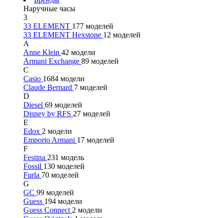
Наручные часы
3
33 ELEMENT
177 моделей
33 ELEMENT Hexstone
12 моделей
A
Anne Klein
42 модели
Armani Exchange
89 моделей
C
Casio
1684 модели
Claude Bernard
7 моделей
D
Diesel
69 моделей
Disney by RFS
27 моделей
E
Edox
2 модели
Emporio Armani
17 моделей
F
Festina
231 модель
Fossil
130 моделей
Furla
70 моделей
G
GC
99 моделей
Guess
194 модели
Guess Connect
2 модели