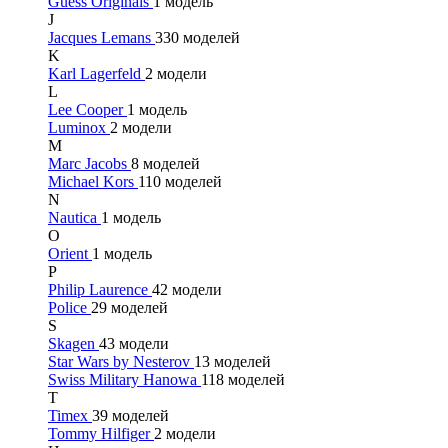
Guess Originals
1 модель
J
Jacques Lemans
330 моделей
K
Karl Lagerfeld
2 модели
L
Lee Cooper
1 модель
Luminox
2 модели
M
Marc Jacobs
8 моделей
Michael Kors
110 моделей
N
Nautica
1 модель
O
Orient
1 модель
P
Philip Laurence
42 модели
Police
29 моделей
S
Skagen
43 модели
Star Wars by Nesterov
13 моделей
Swiss Military Hanowa
118 моделей
T
Timex
39 моделей
Tommy Hilfiger
2 модели