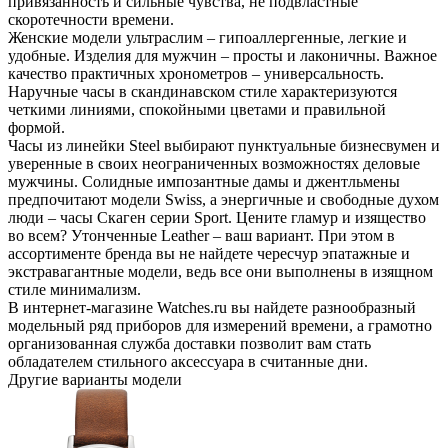
привязанность и сильные чувства, не подвластные
скоротечности времени.
Женские модели ультраслим – гипоаллергенные, легкие и
удобные. Изделия для мужчин – просты и лаконичны. Важное
качество практичных хронометров – универсальность.
Наручные часы в скандинавском стиле характеризуются
четкими линиями, спокойными цветами и правильной
формой.
Часы из линейки Steel выбирают пунктуальные бизнесвумен и
уверенные в своих неограниченных возможностях деловые
мужчины. Солидные импозантные дамы и джентльмены
предпочитают модели Swiss, а энергичные и свободные духом
люди – часы Скаген серии Sport. Цените гламур и изящество
во всем? Утонченные Leather – ваш вариант. При этом в
ассортименте бренда вы не найдете чересчур эпатажные и
экстравагантные модели, ведь все они выполнены в изящном
стиле минимализм.
В интернет-магазине Watches.ru вы найдете разнообразный
модельный ряд приборов для измерений времени, а грамотно
организованная служба доставки позволит вам стать
обладателем стильного аксессуара в считанные дни.
Другие варианты модели