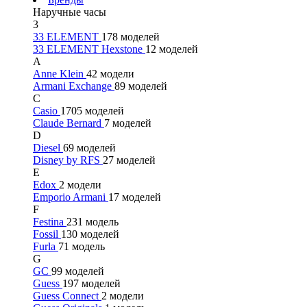
Наручные часы
3
33 ELEMENT
178 моделей
33 ELEMENT Hexstone
12 моделей
A
Anne Klein
42 модели
Armani Exchange
89 моделей
C
Casio
1705 моделей
Claude Bernard
7 моделей
D
Diesel
69 моделей
Disney by RFS
27 моделей
E
Edox
2 модели
Emporio Armani
17 моделей
F
Festina
231 модель
Fossil
130 моделей
Furla
71 модель
G
GC
99 моделей
Guess
197 моделей
Guess Connect
2 модели