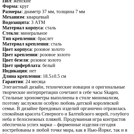
Пол
: женские
Форма
: круг
Размеры
: диаметр 37 мм, толщина 7 мм
Механизм
: кварцевый
Водозащита
: 3 АТМ
Материал корпуса
: сталь
Стекло
: минеральное
Тип крепления
: браслет
Материал крепления
: сталь
Цвет корпуса
: розовое золото
Цвет крепления
: розовое золото
Цвет безеля
: розовое золото
Цвет циферблата
: белый
Индикация
: нет
Длина крепления
: 18.5±0.5 см
Гарантия
: 24 месяца
Элегантный дизайн, технические новации и оригинальные
творческие интерпретации сочетают в себе часы Skagen.
Стильные хронометры выполнены в стиле минимализм,
поэтому заслужили особую любовь датской королевской
семьи. В дизайне брендовых изделий органично отразилась
спокойная красота Северного и Балтийского морей, голубого
неба и белоснежных пляжей. Продуманная игра контрастов
обеспечила успех марки – фирменные изделия сегодня
востребованы в любой точке мира, как в Нью-Йорке, так и в