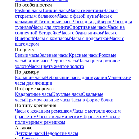
По особенностям
Fashion часы
Тонкие часы
Часы скелетоны
Часы с
открытым балансом
Часы с фазой луны
Часы с
керамикой
Титановые часы
Часы для дайверов
Часы для
туризма
Часы для яхтинга
Спортивные часы
Часы на
солнечной батарейке
Часы с будильником
Часы с
Bluetooth
Часы с компасом
Часы с подсветкой
Часы с
шагомером
По цвету
Белые часы
Зеленые часы
Красные часы
Розовые
часы
Синие часы
Черные часы
Часы цвета розовое
золото
Часы цвета желтое золото
По размеру
Большие часы
Небольшие часы для мужчин
Маленькие
часы для женщин
По форме корпуса
Квадратные часы
Круглые часы
Овальные
часы
Прямоугольные часы
Часы в форме бочки
По типу крепления
Часы с кожаным ремешком
Часы с металлическим
браслетом
Часы с керамическим браслетом
Часы с
полимерным ремешком
А также
Детские часы
Недорогие часы
Бренды