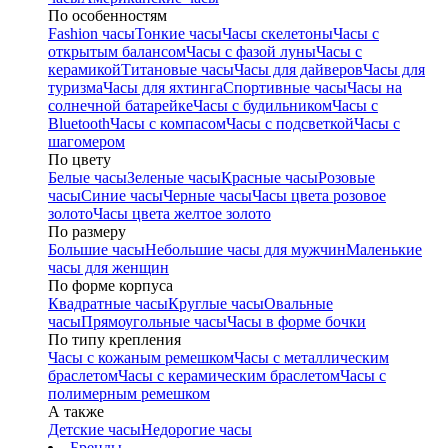
По особенностям
Fashion часы
Тонкие часы
Часы скелетоны
Часы с
открытым балансом
Часы с фазой луны
Часы с
керамикой
Титановые часы
Часы для дайверов
Часы для
туризма
Часы для яхтинга
Спортивные часы
Часы на
солнечной батарейке
Часы с будильником
Часы с
Bluetooth
Часы с компасом
Часы с подсветкой
Часы с
шагомером
По цвету
Белые часы
Зеленые часы
Красные часы
Розовые
часы
Синие часы
Черные часы
Часы цвета розовое
золото
Часы цвета желтое золото
По размеру
Большие часы
Небольшие часы для мужчин
Маленькие
часы для женщин
По форме корпуса
Квадратные часы
Круглые часы
Овальные
часы
Прямоугольные часы
Часы в форме бочки
По типу крепления
Часы с кожаным ремешком
Часы с металлическим
браслетом
Часы с керамическим браслетом
Часы с
полимерным ремешком
А также
Детские часы
Недорогие часы
Бренды