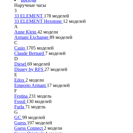
Наручные часы
3
33 ELEMENT
178 моделей
33 ELEMENT Hexstone
12 моделей
A
Anne Klein
42 модели
Armani Exchange
89 моделей
C
Casio
1705 моделей
Claude Bernard
7 моделей
D
Diesel
69 моделей
Disney by RFS
27 моделей
E
Edox
2 модели
Emporio Armani
17 моделей
F
Festina
231 модель
Fossil
130 моделей
Furla
71 модель
G
GC
99 моделей
Guess
197 моделей
Guess Connect
2 модели