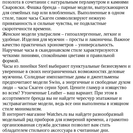
позолота в сочетании с натуральным перламутром и камнями
Сваровски. Фишка бренда – парные модели, выпускающиеся
для семейных пар или влюбленных. Выполненные в одном
стиле, такие часы Скаген символизируют нежную
привязанность и сильные чувства, не подвластные
скоротечности времени.
Женские модели ультраслим – гипоаллергенные, легкие и
удобные. Изделия для мужчин – просты и лаконичны. Важное
качество практичных хронометров – универсальность.
Наручные часы в скандинавском стиле характеризуются
четкими линиями, спокойными цветами и правильной
формой.
Часы из линейки Steel выбирают пунктуальные бизнесвумен и
уверенные в своих неограниченных возможностях деловые
мужчины. Солидные импозантные дамы и джентльмены
предпочитают модели Swiss, а энергичные и свободные духом
люди – часы Скаген серии Sport. Цените гламур и изящество
во всем? Утонченные Leather – ваш вариант. При этом в
ассортименте бренда вы не найдете чересчур эпатажные и
экстравагантные модели, ведь все они выполнены в изящном
стиле минимализм.
В интернет-магазине Watches.ru вы найдете разнообразный
модельный ряд приборов для измерений времени, а грамотно
организованная служба доставки позволит вам стать
обладателем стильного аксессуара в считанные дни.