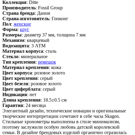
Коллекция
: Ditte
Производитель
: Fossil Group
Страна бренда
: Дания
Страна-изготовитель
: Гонконг
Пол
:
женские
Форма
:
круг
Размеры
: диаметр 37 мм, толщина 7 мм
Механизм
: кварцевый
Водозащита
: 3 АТМ
Материал корпуса
: сталь
Стекло
: минеральное
Тип крепления
:
ремешок
Материал крепления
: кожа
Цвет корпуса
: розовое золото
Цвет крепления
: серый
Цвет безеля
: розовое золото
Цвет циферблата
: серый
Индикация
: нет
Длина крепления
: 18.5±0.5 см
Гарантия
: 24 месяца
Элегантный дизайн, технические новации и оригинальные
творческие интерпретации сочетают в себе часы Skagen.
Стильные хронометры выполнены в стиле минимализм,
поэтому заслужили особую любовь датской королевской
семьи. В дизайне брендовых изделий органично отразилась