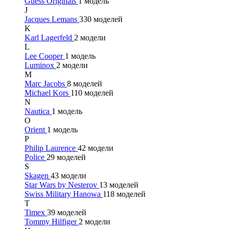
Guess Originals
1 модель
J
Jacques Lemans
330 моделей
K
Karl Lagerfeld
2 модели
L
Lee Cooper
1 модель
Luminox
2 модели
M
Marc Jacobs
8 моделей
Michael Kors
110 моделей
N
Nautica
1 модель
O
Orient
1 модель
P
Philip Laurence
42 модели
Police
29 моделей
S
Skagen
43 модели
Star Wars by Nesterov
13 моделей
Swiss Military Hanowa
118 моделей
T
Timex
39 моделей
Tommy Hilfiger
2 модели