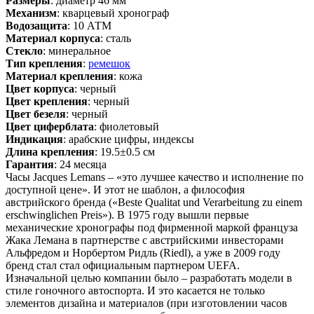
Размеры
: диаметр 46 мм
Механизм
: кварцевый хронограф
Водозащита
: 10 АТМ
Материал корпуса
: сталь
Стекло
: минеральное
Тип крепления
:
ремешок
Материал крепления
: кожа
Цвет корпуса
: черный
Цвет крепления
: черный
Цвет безеля
: черный
Цвет циферблата
: фиолетовый
Индикация
: арабские цифры, индексы
Длина крепления
: 19.5±0.5 см
Гарантия
: 24 месяца
Часы Jacques Lemans – «это лучшее качество и исполнение по
доступной цене». И этот не шаблон, а философия
австрийского бренда («Beste Qualitat und Verarbeitung zu einem
erschwinglichen Preis»). В 1975 году вышли первые
механические хронографы под фирменной маркой француза
Жака Лемана в партнерстве с австрийскими инвесторами
Альфредом и Норбертом Ридль (Riedl), а уже в 2009 году
бренд стал стал официальным партнером UEFA.
Изначальной целью компании было – разработать модели в
стиле гоночного автоспорта. И это касается не только
элементов дизайна и материалов (при изготовлении часов