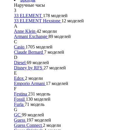
Наручные часы
3
33 ELEMENT
178 моделей
33 ELEMENT Hexstone
12 моделей
A
Anne Klein
42 модели
Armani Exchange
89 моделей
C
Casio
1705 моделей
Claude Bernard
7 моделей
D
Diesel
69 моделей
Disney by RFS
27 моделей
E
Edox
2 модели
Emporio Armani
17 моделей
F
Festina
231 модель
Fossil
130 моделей
Furla
71 модель
G
GC
99 моделей
Guess
197 моделей
Guess Connect
2 модели