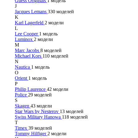
Guess Originals
1 модель
J
Jacques Lemans
330 моделей
K
Karl Lagerfeld
2 модели
L
Lee Cooper
1 модель
Luminox
2 модели
M
Marc Jacobs
8 моделей
Michael Kors
110 моделей
N
Nautica
1 модель
O
Orient
1 модель
P
Philip Laurence
42 модели
Police
29 моделей
S
Skagen
43 модели
Star Wars by Nesterov
13 моделей
Swiss Military Hanowa
118 моделей
T
Timex
39 моделей
Tommy Hilfiger
2 модели