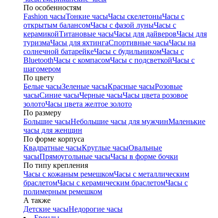
По особенностям
Fashion часы
Тонкие часы
Часы скелетоны
Часы с
открытым балансом
Часы с фазой луны
Часы с
керамикой
Титановые часы
Часы для дайверов
Часы для
туризма
Часы для яхтинга
Спортивные часы
Часы на
солнечной батарейке
Часы с будильником
Часы с
Bluetooth
Часы с компасом
Часы с подсветкой
Часы с
шагомером
По цвету
Белые часы
Зеленые часы
Красные часы
Розовые
часы
Синие часы
Черные часы
Часы цвета розовое
золото
Часы цвета желтое золото
По размеру
Большие часы
Небольшие часы для мужчин
Маленькие
часы для женщин
По форме корпуса
Квадратные часы
Круглые часы
Овальные
часы
Прямоугольные часы
Часы в форме бочки
По типу крепления
Часы с кожаным ремешком
Часы с металлическим
браслетом
Часы с керамическим браслетом
Часы с
полимерным ремешком
А также
Детские часы
Недорогие часы
Бренды