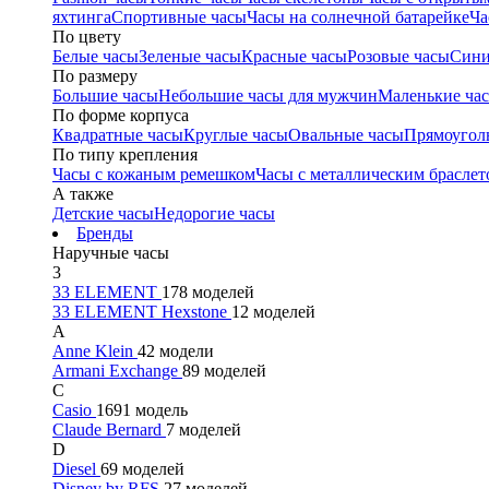
яхтинга
Спортивные часы
Часы на солнечной батарейке
Ча
По цвету
Белые часы
Зеленые часы
Красные часы
Розовые часы
Сини
По размеру
Большие часы
Небольшие часы для мужчин
Маленькие ча
По форме корпуса
Квадратные часы
Круглые часы
Овальные часы
Прямоугол
По типу крепления
Часы с кожаным ремешком
Часы с металлическим браслет
А также
Детские часы
Недорогие часы
Бренды
Наручные часы
3
33 ELEMENT
178 моделей
33 ELEMENT Hexstone
12 моделей
A
Anne Klein
42 модели
Armani Exchange
89 моделей
C
Casio
1691 модель
Claude Bernard
7 моделей
D
Diesel
69 моделей
Disney by RFS
27 моделей