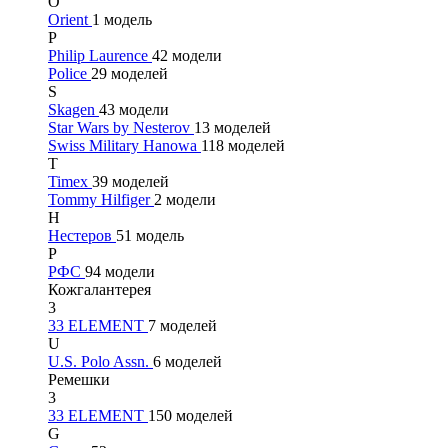
O
Orient
1 модель
P
Philip Laurence
42 модели
Police
29 моделей
S
Skagen
43 модели
Star Wars by Nesterov
13 моделей
Swiss Military Hanowa
118 моделей
T
Timex
39 моделей
Tommy Hilfiger
2 модели
Н
Нестеров
51 модель
Р
РФС
94 модели
Кожгалантерея
3
33 ELEMENT
7 моделей
U
U.S. Polo Assn.
6 моделей
Ремешки
3
33 ELEMENT
150 моделей
G