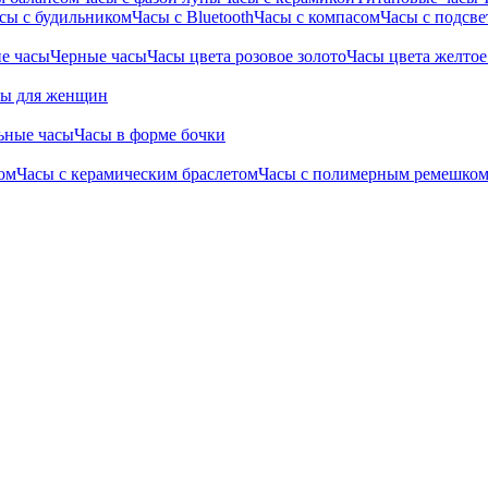
сы с будильником
Часы с Bluetooth
Часы с компасом
Часы с подсве
е часы
Черные часы
Часы цвета розовое золото
Часы цвета желтое
сы для женщин
ьные часы
Часы в форме бочки
ом
Часы с керамическим браслетом
Часы с полимерным ремешко