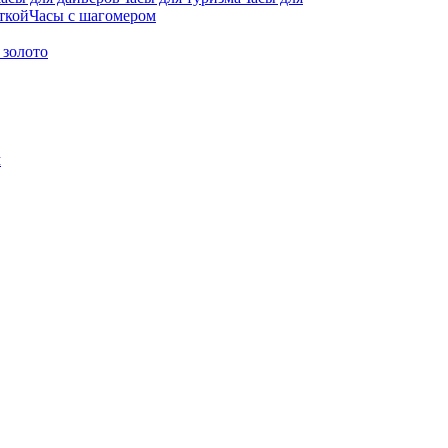
ткой
Часы с шагомером
 золото
м