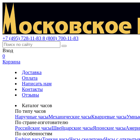
+7 (495) 728-11-83
8 (800) 700-11-83
Вход
0
Корзина
Доставка
Оплата
Написать нам
Контакты
Отзывы
Каталог часов
По типу часов
Наручные часы
Механические часы
Кварцевые часы
Умные
По стране-изготовителю
Российские часы
Швейцарские часы
Японские часы
Амери
По особенностям
Fashion часы
Тонкие часы
Часы скелетоны
Часы с открыты