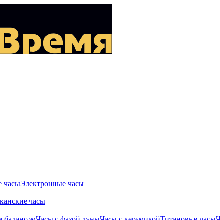
 часы
Электронные часы
канские часы
м балансом
Часы с фазой луны
Часы с керамикой
Титановые часы
Ч