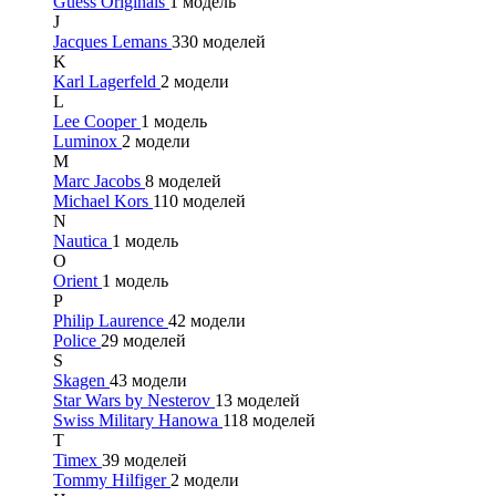
Guess Originals
1 модель
J
Jacques Lemans
330 моделей
K
Karl Lagerfeld
2 модели
L
Lee Cooper
1 модель
Luminox
2 модели
M
Marc Jacobs
8 моделей
Michael Kors
110 моделей
N
Nautica
1 модель
O
Orient
1 модель
P
Philip Laurence
42 модели
Police
29 моделей
S
Skagen
43 модели
Star Wars by Nesterov
13 моделей
Swiss Military Hanowa
118 моделей
T
Timex
39 моделей
Tommy Hilfiger
2 модели