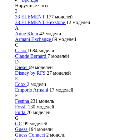
Наручные часы
3
33 ELEMENT
177 моделей
33 ELEMENT Hexstone
12 моделей
A
Anne Klein
42 модели
Armani Exchange
89 моделей
C
Casio
1684 модели
Claude Bernard
7 моделей
D
Diesel
69 моделей
Disney by RFS
27 моделей
E
Edox
2 модели
Emporio Armani
17 моделей
F
Festina
231 модель
Fossil
130 моделей
Furla
70 моделей
G
GC
99 моделей
Guess
194 модели
Guess Connect
2 модели