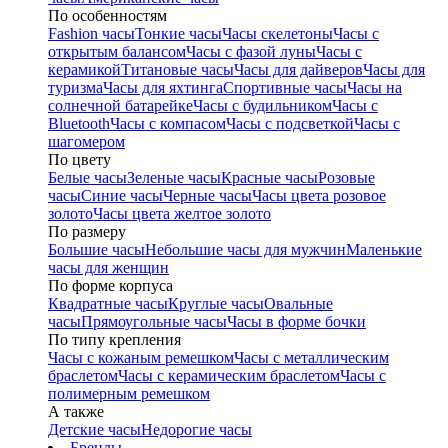
По особенностям
Fashion часы
Тонкие часы
Часы скелетоны
Часы с
открытым балансом
Часы с фазой луны
Часы с
керамикой
Титановые часы
Часы для дайверов
Часы для
туризма
Часы для яхтинга
Спортивные часы
Часы на
солнечной батарейке
Часы с будильником
Часы с
Bluetooth
Часы с компасом
Часы с подсветкой
Часы с
шагомером
По цвету
Белые часы
Зеленые часы
Красные часы
Розовые
часы
Синие часы
Черные часы
Часы цвета розовое
золото
Часы цвета желтое золото
По размеру
Большие часы
Небольшие часы для мужчин
Маленькие
часы для женщин
По форме корпуса
Квадратные часы
Круглые часы
Овальные
часы
Прямоугольные часы
Часы в форме бочки
По типу крепления
Часы с кожаным ремешком
Часы с металлическим
браслетом
Часы с керамическим браслетом
Часы с
полимерным ремешком
А также
Детские часы
Недорогие часы
Бренды