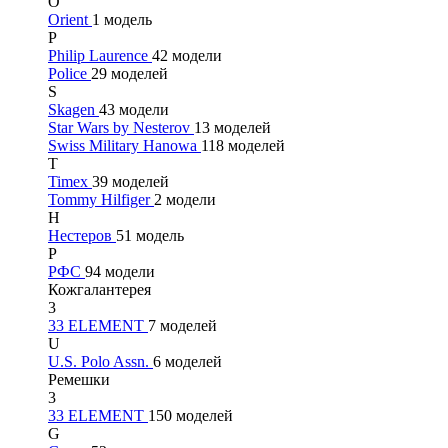
O
Orient
1 модель
P
Philip Laurence
42 модели
Police
29 моделей
S
Skagen
43 модели
Star Wars by Nesterov
13 моделей
Swiss Military Hanowa
118 моделей
T
Timex
39 моделей
Tommy Hilfiger
2 модели
Н
Нестеров
51 модель
Р
РФС
94 модели
Кожгалантерея
3
33 ELEMENT
7 моделей
U
U.S. Polo Assn.
6 моделей
Ремешки
3
33 ELEMENT
150 моделей
G