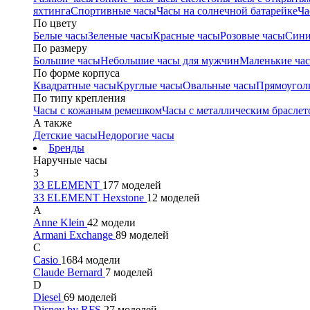
яхтинга
Спортивные часы
Часы на солнечной батарейке
Ча
По цвету
Белые часы
Зеленые часы
Красные часы
Розовые часы
Сини
По размеру
Большие часы
Небольшие часы для мужчин
Маленькие ча
По форме корпуса
Квадратные часы
Круглые часы
Овальные часы
Прямоугол
По типу крепления
Часы с кожаным ремешком
Часы с металлическим браслет
А также
Детские часы
Недорогие часы
Бренды
Наручные часы
3
33 ELEMENT
177 моделей
33 ELEMENT Hexstone
12 моделей
A
Anne Klein
42 модели
Armani Exchange
89 моделей
C
Casio
1684 модели
Claude Bernard
7 моделей
D
Diesel
69 моделей
Disney by RFS
27 моделей