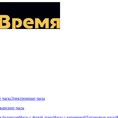
 часы
Электронные часы
канские часы
м балансом
Часы с фазой луны
Часы с керамикой
Титановые часы
Ч