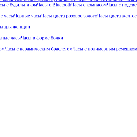
сы с будильником
Часы с Bluetooth
Часы с компасом
Часы с подсве
е часы
Черные часы
Часы цвета розовое золото
Часы цвета желтое
сы для женщин
ьные часы
Часы в форме бочки
ом
Часы с керамическим браслетом
Часы с полимерным ремешко