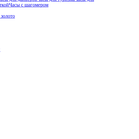
ткой
Часы с шагомером
 золото
м