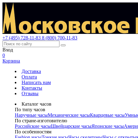
+7 (495) 728-11-83
8 (800) 700-11-83
Вход
0
Корзина
Доставка
Оплата
Написать нам
Контакты
Отзывы
Каталог часов
По типу часов
Наручные часы
Механические часы
Кварцевые часы
Умные
По стране-изготовителю
Российские часы
Швейцарские часы
Японские часы
Амери
По особенностям
Fashion часы
Тонкие часы
Часы скелетоны
Часы с открыты