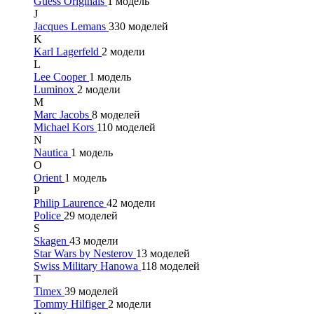
Guess Originals
1 модель
J
Jacques Lemans
330 моделей
K
Karl Lagerfeld
2 модели
L
Lee Cooper
1 модель
Luminox
2 модели
M
Marc Jacobs
8 моделей
Michael Kors
110 моделей
N
Nautica
1 модель
O
Orient
1 модель
P
Philip Laurence
42 модели
Police
29 моделей
S
Skagen
43 модели
Star Wars by Nesterov
13 моделей
Swiss Military Hanowa
118 моделей
T
Timex
39 моделей
Tommy Hilfiger
2 модели