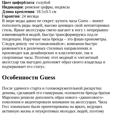
Цвет циферблата
: голубой
Индикация
: римские цифры, индексы
Длина крепления
: 18.5±0.5 см
Гарантия
: 24 месяца
В мире моды давно не секрет: купить часы Guess – значит
пополнить ряды людей, высоко ценящих свой неповторимых
стиль. Яркие аксессуары смело шагают в ногу с непрерывно
изменяющейся модой, быстро трансформируясь под ее
тенденции. Наручные часы бренда – это фэшн-хронометры.
Следуя девизу «не останавливайся», компания быстро
развивается в различных стилевых направлениях и
производит как дизайнерские и классические, так и
спортивные часы. Поэтому этот модный и элегантный
аксессуар так выгодно дополняет образ своего владельца и
подчеркивает его статус.
Особенности Guess
После удачного старта и головокружительной раскрутки
денима, сделавшей его гламурным, основатели бренда братья
Марсиано решили дополнить образ нового «джинсового»
поколения и акцентировали внимание на аксессуарах. Часы
Гесс изначально были ориентированы на ярких, ведущих
активную жизнь и неукротимых молодых людей, поэтому