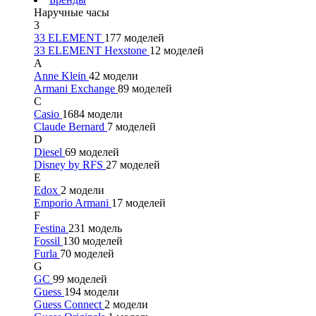
Наручные часы
3
33 ELEMENT
177 моделей
33 ELEMENT Hexstone
12 моделей
A
Anne Klein
42 модели
Armani Exchange
89 моделей
C
Casio
1684 модели
Claude Bernard
7 моделей
D
Diesel
69 моделей
Disney by RFS
27 моделей
E
Edox
2 модели
Emporio Armani
17 моделей
F
Festina
231 модель
Fossil
130 моделей
Furla
70 моделей
G
GC
99 моделей
Guess
194 модели
Guess Connect
2 модели