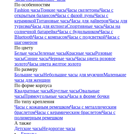
По особенностям
Fashion часы
Тонкие часы
Часы скелетоны
Часы с
открытым балансом
Часы с фазой луны
Часы с
керамикой
Титановые часы
Часы для дайверов
Часы для
туризма
Часы для яхтинга
Спортивные часы
Часы на
солнечной батарейке
Часы с будильником
Часы с
Bluetooth
Часы с компасом
Часы с подсветкой
Часы с
шагомером
По цвету
Белые часы
Зеленые часы
Красные часы
Розовые
часы
Синие часы
Черные часы
Часы цвета розовое
золото
Часы цвета желтое золото
По размеру
Большие часы
Небольшие часы для мужчин
Маленькие
часы для женщин
По форме корпуса
Квадратные часы
Круглые часы
Овальные
часы
Прямоугольные часы
Часы в форме бочки
По типу крепления
Часы с кожаным ремешком
Часы с металлическим
браслетом
Часы с керамическим браслетом
Часы с
полимерным ремешком
А также
Детские часы
Недорогие часы
Бренды