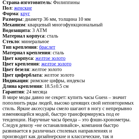
Страна-изготовитель
: Филиппины
Пол
:
женские
Форма
:
круг
Размеры
: диаметр 36 мм, толщина 10 мм
Механизм
: кварцевый многофункциональный
Водозащита
: 3 АТМ
Материал корпуса
: сталь
Стекло
: минеральное
Тип крепления
:
браслет
Материал крепления
: сталь
Цвет корпуса
:
желтое золото
Цвет крепления
:
желтое золото
Цвет безеля
: желтое золото
Цвет циферблата
: желтое золото
Индикация
: римские цифры, индексы
Длина крепления
: 18.5±0.5 см
Гарантия
: 24 месяца
В мире моды давно не секрет: купить часы Guess – значит
пополнить ряды людей, высоко ценящих свой неповторимых
стиль. Яркие аксессуары смело шагают в ногу с непрерывно
изменяющейся модой, быстро трансформируясь под ее
тенденции. Наручные часы бренда – это фэшн-хронометры.
Следуя девизу «не останавливайся», компания быстро
развивается в различных стилевых направлениях и
производит как дизайнерские и классические, так и