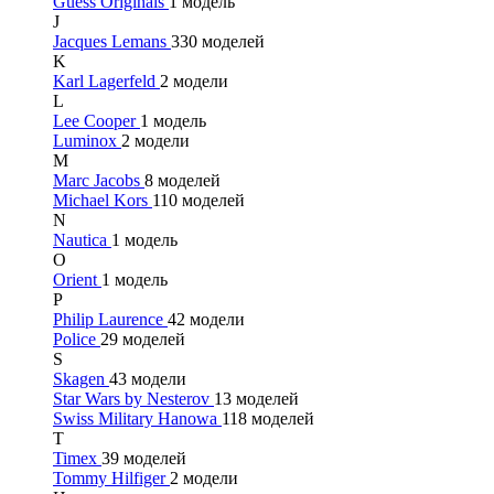
Guess Originals
1 модель
J
Jacques Lemans
330 моделей
K
Karl Lagerfeld
2 модели
L
Lee Cooper
1 модель
Luminox
2 модели
M
Marc Jacobs
8 моделей
Michael Kors
110 моделей
N
Nautica
1 модель
O
Orient
1 модель
P
Philip Laurence
42 модели
Police
29 моделей
S
Skagen
43 модели
Star Wars by Nesterov
13 моделей
Swiss Military Hanowa
118 моделей
T
Timex
39 моделей
Tommy Hilfiger
2 модели