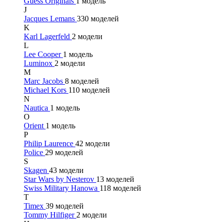
Guess Originals
1 модель
J
Jacques Lemans
330 моделей
K
Karl Lagerfeld
2 модели
L
Lee Cooper
1 модель
Luminox
2 модели
M
Marc Jacobs
8 моделей
Michael Kors
110 моделей
N
Nautica
1 модель
O
Orient
1 модель
P
Philip Laurence
42 модели
Police
29 моделей
S
Skagen
43 модели
Star Wars by Nesterov
13 моделей
Swiss Military Hanowa
118 моделей
T
Timex
39 моделей
Tommy Hilfiger
2 модели