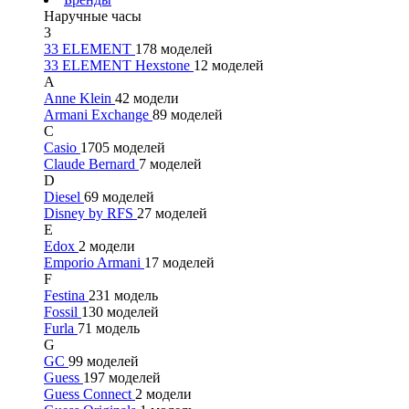
Наручные часы
3
33 ELEMENT
178 моделей
33 ELEMENT Hexstone
12 моделей
A
Anne Klein
42 модели
Armani Exchange
89 моделей
C
Casio
1705 моделей
Claude Bernard
7 моделей
D
Diesel
69 моделей
Disney by RFS
27 моделей
E
Edox
2 модели
Emporio Armani
17 моделей
F
Festina
231 модель
Fossil
130 моделей
Furla
71 модель
G
GC
99 моделей
Guess
197 моделей
Guess Connect
2 модели