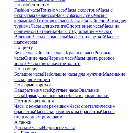
По особенностям
Fashion часы
Тонкие часы
Часы скелетоны
Часы с
открытым балансом
Часы с фазой луны
Часы с
керамикой
Титановые часы
Часы для дайверов
Часы для
туризма
Часы для яхтинга
Спортивные часы
Часы на
солнечной батарейке
Часы с будильником
Часы с
Bluetooth
Часы с компасом
Часы с подсветкой
Часы с
шагомером
По цвету
Белые часы
Зеленые часы
Красные часы
Розовые
часы
Синие часы
Черные часы
Часы цвета розовое
золото
Часы цвета желтое золото
По размеру
Большие часы
Небольшие часы для мужчин
Маленькие
часы для женщин
По форме корпуса
Квадратные часы
Круглые часы
Овальные
часы
Прямоугольные часы
Часы в форме бочки
По типу крепления
Часы с кожаным ремешком
Часы с металлическим
браслетом
Часы с керамическим браслетом
Часы с
полимерным ремешком
А также
Детские часы
Недорогие часы
Бренды