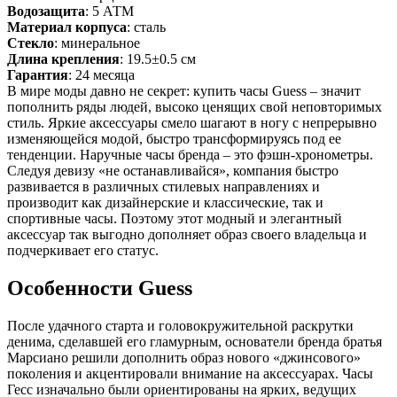
Водозащита
: 5 АТМ
Материал корпуса
: сталь
Стекло
: минеральное
Длина крепления
: 19.5±0.5 см
Гарантия
: 24 месяца
В мире моды давно не секрет: купить часы Guess – значит
пополнить ряды людей, высоко ценящих свой неповторимых
стиль. Яркие аксессуары смело шагают в ногу с непрерывно
изменяющейся модой, быстро трансформируясь под ее
тенденции. Наручные часы бренда – это фэшн-хронометры.
Следуя девизу «не останавливайся», компания быстро
развивается в различных стилевых направлениях и
производит как дизайнерские и классические, так и
спортивные часы. Поэтому этот модный и элегантный
аксессуар так выгодно дополняет образ своего владельца и
подчеркивает его статус.
Особенности Guess
После удачного старта и головокружительной раскрутки
денима, сделавшей его гламурным, основатели бренда братья
Марсиано решили дополнить образ нового «джинсового»
поколения и акцентировали внимание на аксессуарах. Часы
Гесс изначально были ориентированы на ярких, ведущих