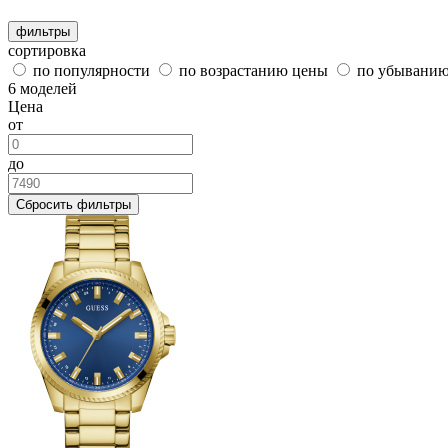
фильтры
сортировка
по популярности
по возрастанию цены
по убывани
6 моделей
Цена
от
до
Сбросить фильтры