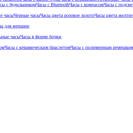
сы с будильником
Часы с Bluetooth
Часы с компасом
Часы с подсве
е часы
Черные часы
Часы цвета розовое золото
Часы цвета желтое
сы для женщин
ьные часы
Часы в форме бочки
ом
Часы с керамическим браслетом
Часы с полимерным ремешко