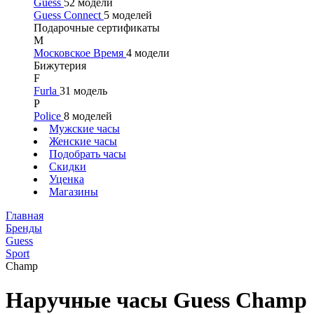
Guess
52 модели
Guess Connect
5 моделей
Подарочные сертификаты
М
Московское Время
4 модели
Бижутерия
F
Furla
31 модель
P
Police
8 моделей
Мужские часы
Женские часы
Подобрать часы
Скидки
Уценка
Магазины
Главная
Бренды
Guess
Sport
Champ
Наручные часы Guess Champ