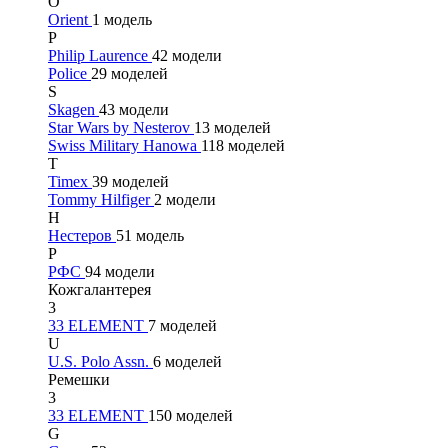
O
Orient
1 модель
P
Philip Laurence
42 модели
Police
29 моделей
S
Skagen
43 модели
Star Wars by Nesterov
13 моделей
Swiss Military Hanowa
118 моделей
T
Timex
39 моделей
Tommy Hilfiger
2 модели
Н
Нестеров
51 модель
Р
РФС
94 модели
Кожгалантерея
3
33 ELEMENT
7 моделей
U
U.S. Polo Assn.
6 моделей
Ремешки
3
33 ELEMENT
150 моделей
G