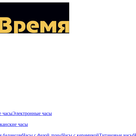
 часы
Электронные часы
канские часы
м балансом
Часы с фазой луны
Часы с керамикой
Титановые часы
Ч