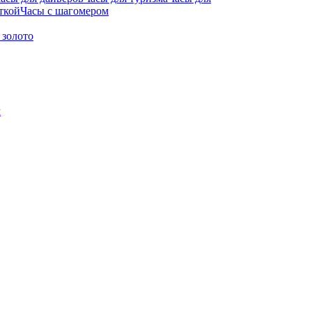
ткой
Часы с шагомером
 золото
м