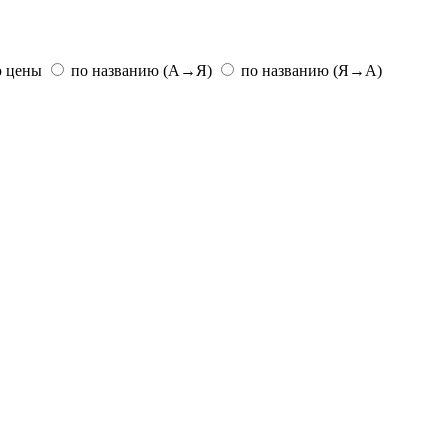
ю цены
по названию (А→Я)
по названию (Я→А)