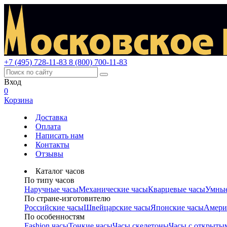
+7 (495) 728-11-83
8 (800) 700-11-83
Вход
0
Корзина
Доставка
Оплата
Написать нам
Контакты
Отзывы
Каталог часов
По типу часов
Наручные часы
Механические часы
Кварцевые часы
Умные
По стране-изготовителю
Российские часы
Швейцарские часы
Японские часы
Амери
По особенностям
Fashion часы
Тонкие часы
Часы скелетоны
Часы с открыты