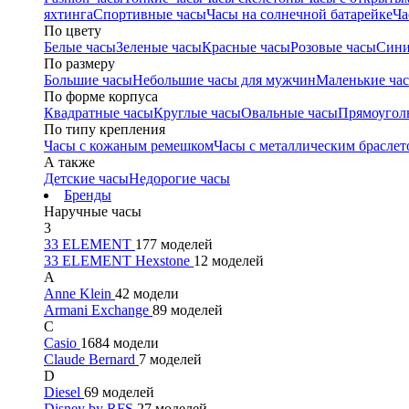
яхтинга
Спортивные часы
Часы на солнечной батарейке
Ча
По цвету
Белые часы
Зеленые часы
Красные часы
Розовые часы
Сини
По размеру
Большие часы
Небольшие часы для мужчин
Маленькие ча
По форме корпуса
Квадратные часы
Круглые часы
Овальные часы
Прямоугол
По типу крепления
Часы с кожаным ремешком
Часы с металлическим браслет
А также
Детские часы
Недорогие часы
Бренды
Наручные часы
3
33 ELEMENT
177 моделей
33 ELEMENT Hexstone
12 моделей
A
Anne Klein
42 модели
Armani Exchange
89 моделей
C
Casio
1684 модели
Claude Bernard
7 моделей
D
Diesel
69 моделей
Disney by RFS
27 моделей