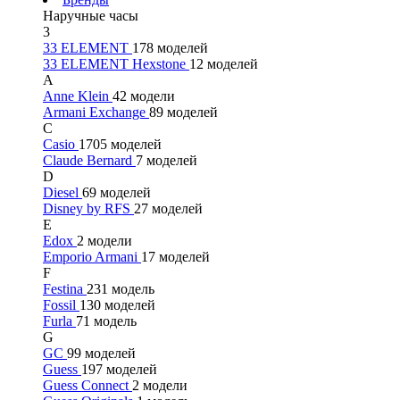
Наручные часы
3
33 ELEMENT
178 моделей
33 ELEMENT Hexstone
12 моделей
A
Anne Klein
42 модели
Armani Exchange
89 моделей
C
Casio
1705 моделей
Claude Bernard
7 моделей
D
Diesel
69 моделей
Disney by RFS
27 моделей
E
Edox
2 модели
Emporio Armani
17 моделей
F
Festina
231 модель
Fossil
130 моделей
Furla
71 модель
G
GC
99 моделей
Guess
197 моделей
Guess Connect
2 модели