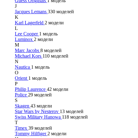
Guess Originals
1 модель
J
Jacques Lemans
330 моделей
K
Karl Lagerfeld
2 модели
L
Lee Cooper
1 модель
Luminox
2 модели
M
Marc Jacobs
8 моделей
Michael Kors
110 моделей
N
Nautica
1 модель
O
Orient
1 модель
P
Philip Laurence
42 модели
Police
29 моделей
S
Skagen
43 модели
Star Wars by Nesterov
13 моделей
Swiss Military Hanowa
118 моделей
T
Timex
39 моделей
Tommy Hilfiger
2 модели