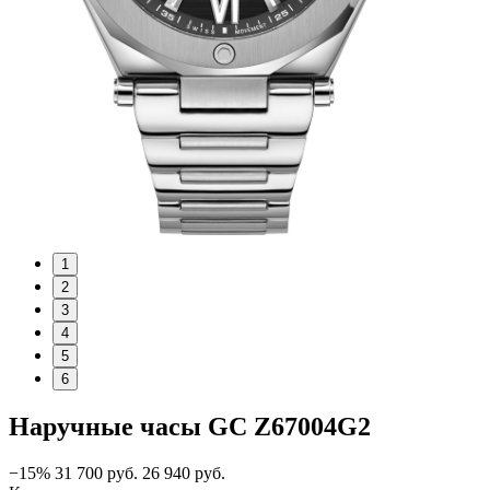
1
2
3
4
5
6
Наручные часы GC Z67004G2
−15%
31 700
руб.
26 940
руб.