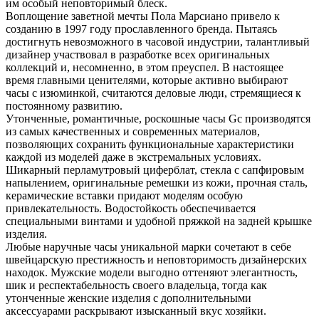
им особый неповторимый блеск.
Воплощение заветной мечты Пола Марсиано привело к
созданию в 1997 году прославленного бренда. Пытаясь
достигнуть невозможного в часовой индустрии, талантливый
дизайнер участвовал в разработке всех оригинальных
коллекций и, несомненно, в этом преуспел. В настоящее
время главными ценителями, которые активно выбирают
часы с изюминкой, считаются деловые люди, стремящиеся к
постоянному развитию.
Утонченные, романтичные, роскошные часы Gc производятся
из самых качественных и современных материалов,
позволяющих сохранить функциональные характеристики
каждой из моделей даже в экстремальных условиях.
Шикарный перламутровый циферблат, стекла с сапфировым
напылением, оригинальные ремешки из кожи, прочная сталь,
керамические вставки придают моделям особую
привлекательность. Водостойкость обеспечивается
специальными винтами и удобной пряжкой на задней крышке
изделия.
Любые наручные часы уникальной марки сочетают в себе
швейцарскую престижность и неповторимость дизайнерских
находок. Мужские модели выгодно оттеняют элегантность,
шик и респектабельность своего владельца, тогда как
утонченные женские изделия с дополнительными
аксессуарами раскрывают изысканный вкус хозяйки.