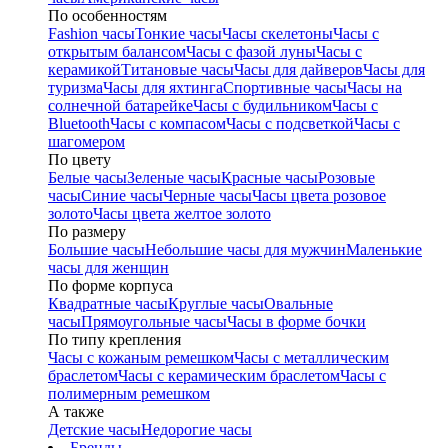
По особенностям
Fashion часы
Тонкие часы
Часы скелетоны
Часы с
открытым балансом
Часы с фазой луны
Часы с
керамикой
Титановые часы
Часы для дайверов
Часы для
туризма
Часы для яхтинга
Спортивные часы
Часы на
солнечной батарейке
Часы с будильником
Часы с
Bluetooth
Часы с компасом
Часы с подсветкой
Часы с
шагомером
По цвету
Белые часы
Зеленые часы
Красные часы
Розовые
часы
Синие часы
Черные часы
Часы цвета розовое
золото
Часы цвета желтое золото
По размеру
Большие часы
Небольшие часы для мужчин
Маленькие
часы для женщин
По форме корпуса
Квадратные часы
Круглые часы
Овальные
часы
Прямоугольные часы
Часы в форме бочки
По типу крепления
Часы с кожаным ремешком
Часы с металлическим
браслетом
Часы с керамическим браслетом
Часы с
полимерным ремешком
А также
Детские часы
Недорогие часы
Бренды