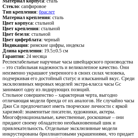
Материал корпуса
: сталь
Стекло
: сапфировое
Тип крепления
:
браслет
Материал крепления
: сталь
Цвет корпуса
: стальной
Цвет крепления
: стальной
Цвет безеля
: стальной
Цвет циферблата
: черный
Индикация
: римские цифры, индексы
Длина крепления
: 19.5±0.5 см
Гарантия
: 24 месяца
Респектабельные наручные часы швейцарского производства
– это стабильная надежность и великолепное качество. Они
неизменно украшают уверенного в своих силах человека,
подчеркивая его достойный статус и изысканный вкус. Среди
эксклюзивных мировых моделей экстра-класса часы Gc
занимают одну из лидирующих позиций.
Стильное совершенство – характерная черта, выгодно
отличающая модели бренда от их аналогов. Не случайно часы
Джи Си предпочитают иметь творческие личности с яркой
харизмой: знаменитые писатели, художники, актеры.
Многофункциональные, качественные, роскошные – они
придают своему обладателю необыкновенный шик и
привлекательность. Отдельные эксклюзивные модели
инкрустированы бриллиантовыми украшениями, что придает