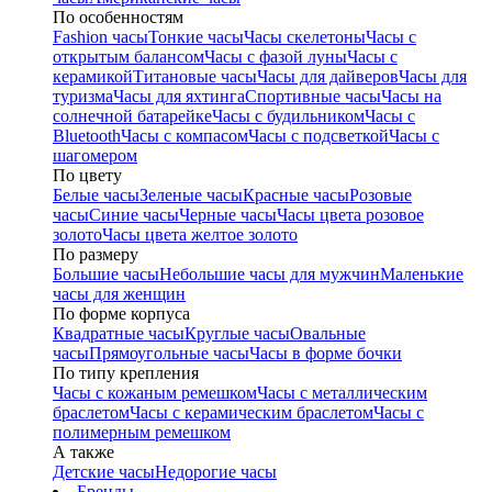
По особенностям
Fashion часы
Тонкие часы
Часы скелетоны
Часы с
открытым балансом
Часы с фазой луны
Часы с
керамикой
Титановые часы
Часы для дайверов
Часы для
туризма
Часы для яхтинга
Спортивные часы
Часы на
солнечной батарейке
Часы с будильником
Часы с
Bluetooth
Часы с компасом
Часы с подсветкой
Часы с
шагомером
По цвету
Белые часы
Зеленые часы
Красные часы
Розовые
часы
Синие часы
Черные часы
Часы цвета розовое
золото
Часы цвета желтое золото
По размеру
Большие часы
Небольшие часы для мужчин
Маленькие
часы для женщин
По форме корпуса
Квадратные часы
Круглые часы
Овальные
часы
Прямоугольные часы
Часы в форме бочки
По типу крепления
Часы с кожаным ремешком
Часы с металлическим
браслетом
Часы с керамическим браслетом
Часы с
полимерным ремешком
А также
Детские часы
Недорогие часы
Бренды