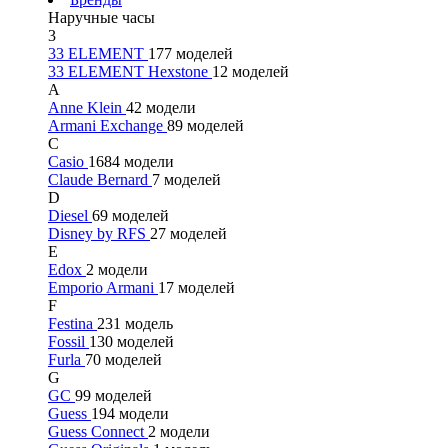
Наручные часы
3
33 ELEMENT
177 моделей
33 ELEMENT Hexstone
12 моделей
A
Anne Klein
42 модели
Armani Exchange
89 моделей
C
Casio
1684 модели
Claude Bernard
7 моделей
D
Diesel
69 моделей
Disney by RFS
27 моделей
E
Edox
2 модели
Emporio Armani
17 моделей
F
Festina
231 модель
Fossil
130 моделей
Furla
70 моделей
G
GC
99 моделей
Guess
194 модели
Guess Connect
2 модели