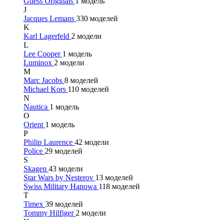
Guess Originals
1 модель
J
Jacques Lemans
330 моделей
K
Karl Lagerfeld
2 модели
L
Lee Cooper
1 модель
Luminox
2 модели
M
Marc Jacobs
8 моделей
Michael Kors
110 моделей
N
Nautica
1 модель
O
Orient
1 модель
P
Philip Laurence
42 модели
Police
29 моделей
S
Skagen
43 модели
Star Wars by Nesterov
13 моделей
Swiss Military Hanowa
118 моделей
T
Timex
39 моделей
Tommy Hilfiger
2 модели