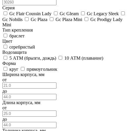
Серия
Gc Flair Coussin Lady
Gc Gleam
Gc Legacy Sleek
Gc Nobilis
Gc Plaza
Gc Plaza Mini
Gc Prodigy Lady
Mini
Тип крепления
браслет
Цвет
серебристый
Водозащита
5 АТМ (брызги, дождь)
10 АТМ (плавание)
Форма
круг
прямоугольник
Ширина корпуса, мм
от
до
Длина корпуса, мм
от
до
Толщина корпуса, мм