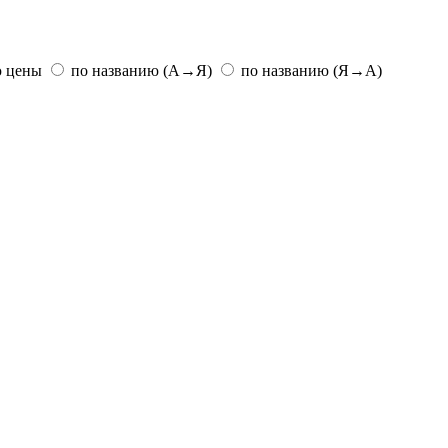
ю цены
по названию (А→Я)
по названию (Я→А)