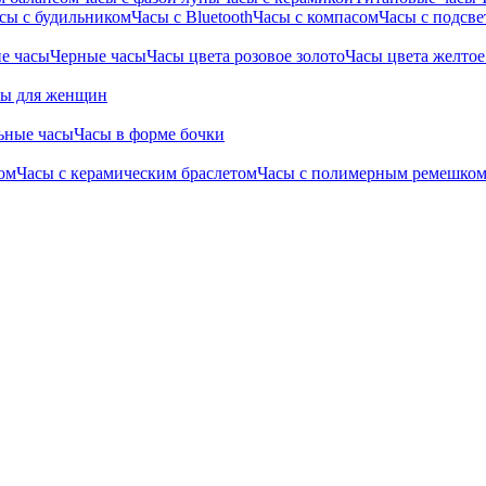
сы с будильником
Часы с Bluetooth
Часы с компасом
Часы с подсве
е часы
Черные часы
Часы цвета розовое золото
Часы цвета желтое
сы для женщин
ьные часы
Часы в форме бочки
ом
Часы с керамическим браслетом
Часы с полимерным ремешко