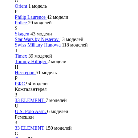
O
Orient
1 модель
P
Philip Laurence
42 модели
Police
29 моделей
S
Skagen
43 модели
Star Wars by Nesterov
13 моделей
Swiss Military Hanowa
118 моделей
T
Timex
39 моделей
Tommy Hilfiger
2 модели
Н
Нестеров
51 модель
Р
РФС
94 модели
Кожгалантерея
3
33 ELEMENT
7 моделей
U
U.S. Polo Assn.
6 моделей
Ремешки
3
33 ELEMENT
150 моделей
G