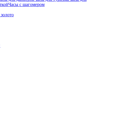
ткой
Часы с шагомером
 золото
м