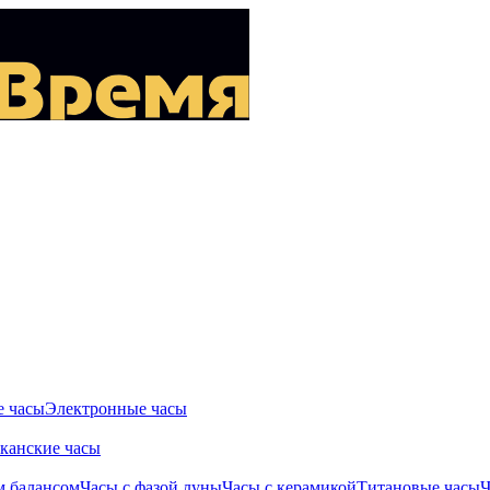
 часы
Электронные часы
канские часы
м балансом
Часы с фазой луны
Часы с керамикой
Титановые часы
Ч