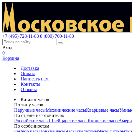
+7 (495) 728-11-83
8 (800) 700-11-83
Вход
0
Корзина
Доставка
Оплата
Написать нам
Контакты
Отзывы
Каталог часов
По типу часов
Наручные часы
Механические часы
Кварцевые часы
Умные
По стране-изготовителю
Российские часы
Швейцарские часы
Японские часы
Амери
По особенностям
Fashion часы
Тонкие часы
Часы скелетоны
Часы с открыты