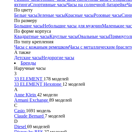
яхтинга
Спортивные часы
Часы на солнечной батарейке
Ча
По цвету
Белые часы
Зеленые часы
Красные часы
Розовые часы
Сини
По размеру
Большие часы
Небольшие часы для мужчин
Маленькие ча
По форме корпуса
Квадратные часы
Круглые часы
Овальные часы
Прямоугол
По типу крепления
Часы с кожаным ремешком
Часы с металлическим браслет
А также
Детские часы
Недорогие часы
Бренды
Наручные часы
3
33 ELEMENT
178 моделей
33 ELEMENT Hexstone
12 моделей
A
Anne Klein
42 модели
Armani Exchange
89 моделей
C
Casio
1691 модель
Claude Bernard
7 моделей
D
Diesel
69 моделей
Disney by RFS
27 моделей