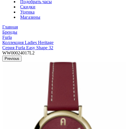
Подобрать часы
Скидки
Уценка
Магазины
Главная
Бренды
Furla
Коллекция Ladies Heritage
Серия Furla Easy Shape 32
WW00024017L2
Previous