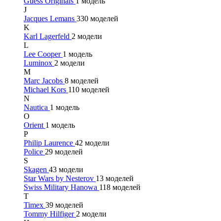
Guess Originals
1 модель
J
Jacques Lemans
330 моделей
K
Karl Lagerfeld
2 модели
L
Lee Cooper
1 модель
Luminox
2 модели
M
Marc Jacobs
8 моделей
Michael Kors
110 моделей
N
Nautica
1 модель
O
Orient
1 модель
P
Philip Laurence
42 модели
Police
29 моделей
S
Skagen
43 модели
Star Wars by Nesterov
13 моделей
Swiss Military Hanowa
118 моделей
T
Timex
39 моделей
Tommy Hilfiger
2 модели