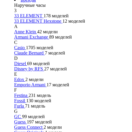
Наручные часы
3
33 ELEMENT
178 моделей
33 ELEMENT Hexstone
12 моделей
A
Anne Klein
42 модели
Armani Exchange
89 моделей
C
Casio
1705 моделей
Claude Bernard
7 моделей
D
Diesel
69 моделей
Disney by RFS
27 моделей
E
Edox
2 модели
Emporio Armani
17 моделей
F
Festina
231 модель
Fossil
130 моделей
Furla
71 модель
G
GC
99 моделей
Guess
197 моделей
Guess Connect
2 модели