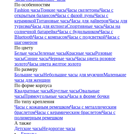
По особенностям
Fashion часы
Тонкие часы
Часы скелетоны
Часы с
открытым балансом
Часы с фазой луны
Часы с
керамикой
Титановые часы
Часы для дайверов
Часы для
туризма
Часы для яхтинга
Спортивные часы
Часы на
солнечной батарейке
Часы с будильником
Часы с
Bluetooth
Часы с компасом
Часы с подсветкой
Часы с
шагомером
По цвету
Белые часы
Зеленые часы
Красные часы
Розовые
часы
Синие часы
Черные часы
Часы цвета розовое
золото
Часы цвета желтое золото
По размеру
Большие часы
Небольшие часы для мужчин
Маленькие
часы для женщин
По форме корпуса
Квадратные часы
Круглые часы
Овальные
часы
Прямоугольные часы
Часы в форме бочки
По типу крепления
Часы с кожаным ремешком
Часы с металлическим
браслетом
Часы с керамическим браслетом
Часы с
полимерным ремешком
А также
Детские часы
Недорогие часы
Бренды