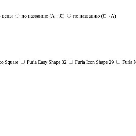
ю цены
по названию (А→Я)
по названию (Я→А)
co Square
Furla Easy Shape 32
Furla Icon Shape 29
Furla 