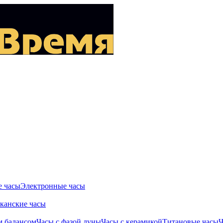
 часы
Электронные часы
канские часы
м балансом
Часы с фазой луны
Часы с керамикой
Титановые часы
Ч