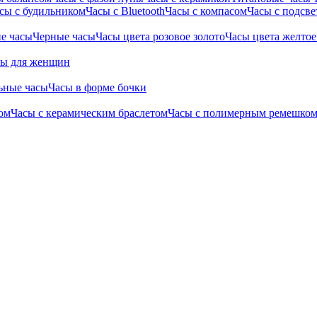
сы с будильником
Часы с Bluetooth
Часы с компасом
Часы с подсве
е часы
Черные часы
Часы цвета розовое золото
Часы цвета желтое
сы для женщин
ьные часы
Часы в форме бочки
ом
Часы с керамическим браслетом
Часы с полимерным ремешко