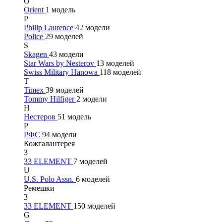
O
Orient
1 модель
P
Philip Laurence
42 модели
Police
29 моделей
S
Skagen
43 модели
Star Wars by Nesterov
13 моделей
Swiss Military Hanowa
118 моделей
T
Timex
39 моделей
Tommy Hilfiger
2 модели
Н
Нестеров
51 модель
Р
РФС
94 модели
Кожгалантерея
3
33 ELEMENT
7 моделей
U
U.S. Polo Assn.
6 моделей
Ремешки
3
33 ELEMENT
150 моделей
G