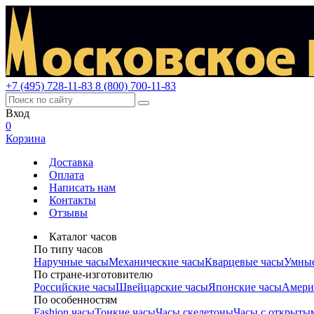
+7 (495) 728-11-83
8 (800) 700-11-83
Вход
0
Корзина
Доставка
Оплата
Написать нам
Контакты
Отзывы
Каталог часов
По типу часов
Наручные часы
Механические часы
Кварцевые часы
Умные
По стране-изготовителю
Российские часы
Швейцарские часы
Японские часы
Амери
По особенностям
Fashion часы
Тонкие часы
Часы скелетоны
Часы с открыты