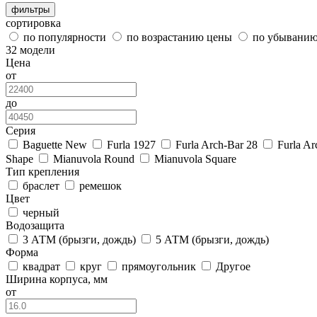
фильтры
сортировка
по популярности
по возрастанию цены
по убывани
32 модели
Цена
от
до
Серия
Baguette New
Furla 1927
Furla Arch-Bar 28
Furla Ar
Shape
Mianuvola Round
Mianuvola Square
Тип крепления
браслет
ремешок
Цвет
черный
Водозащита
3 АТМ (брызги, дождь)
5 АТМ (брызги, дождь)
Форма
квадрат
круг
прямоугольник
Другое
Ширина корпуса, мм
от