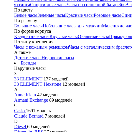
яхтинга
Спортивные часы
Часы на солнечной батарейке
Ча
По цвету
Белые часы
Зеленые часы
Красные часы
Розовые часы
Сини
По размеру
Большие часы
Небольшие часы для мужчин
Маленькие ча
По форме корпуса
Квадратные часы
Круглые часы
Овальные часы
Прямоугол
По типу крепления
Часы с кожаным ремешком
Часы с металлическим браслет
А также
Детские часы
Недорогие часы
Бренды
Наручные часы
3
33 ELEMENT
177 моделей
33 ELEMENT Hexstone
12 моделей
A
Anne Klein
42 модели
Armani Exchange
89 моделей
C
Casio
1691 модель
Claude Bernard
7 моделей
D
Diesel
69 моделей
Disney by RFS
27 моделей