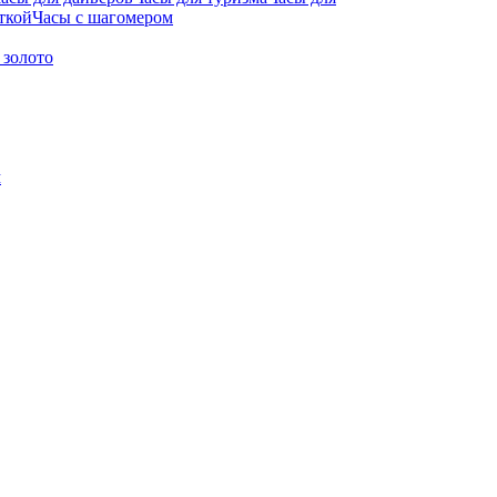
ткой
Часы с шагомером
 золото
м