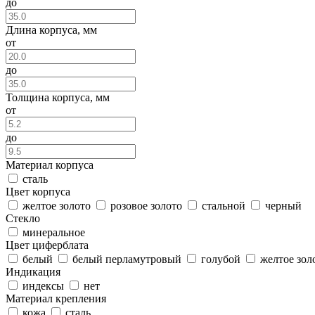
до
Длина корпуса, мм
от
до
Толщина корпуса, мм
от
до
Материал корпуса
сталь
Цвет корпуса
желтое золото
розовое золото
стальной
черный
Стекло
минеральное
Цвет циферблата
белый
белый перламутровый
голубой
желтое зол
Индикация
индексы
нет
Материал крепления
кожа
сталь