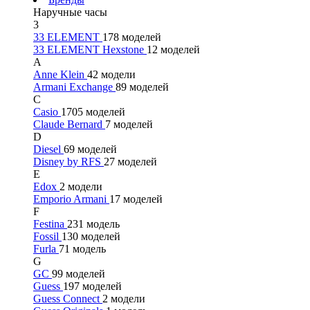
Наручные часы
3
33 ELEMENT
178 моделей
33 ELEMENT Hexstone
12 моделей
A
Anne Klein
42 модели
Armani Exchange
89 моделей
C
Casio
1705 моделей
Claude Bernard
7 моделей
D
Diesel
69 моделей
Disney by RFS
27 моделей
E
Edox
2 модели
Emporio Armani
17 моделей
F
Festina
231 модель
Fossil
130 моделей
Furla
71 модель
G
GC
99 моделей
Guess
197 моделей
Guess Connect
2 модели