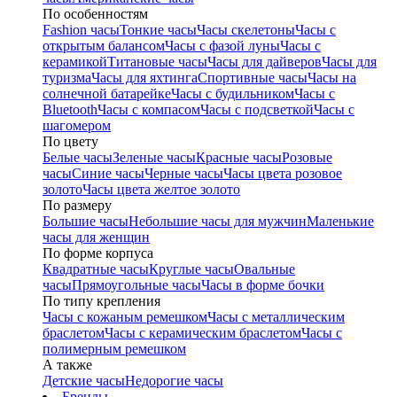
По особенностям
Fashion часы
Тонкие часы
Часы скелетоны
Часы с
открытым балансом
Часы с фазой луны
Часы с
керамикой
Титановые часы
Часы для дайверов
Часы для
туризма
Часы для яхтинга
Спортивные часы
Часы на
солнечной батарейке
Часы с будильником
Часы с
Bluetooth
Часы с компасом
Часы с подсветкой
Часы с
шагомером
По цвету
Белые часы
Зеленые часы
Красные часы
Розовые
часы
Синие часы
Черные часы
Часы цвета розовое
золото
Часы цвета желтое золото
По размеру
Большие часы
Небольшие часы для мужчин
Маленькие
часы для женщин
По форме корпуса
Квадратные часы
Круглые часы
Овальные
часы
Прямоугольные часы
Часы в форме бочки
По типу крепления
Часы с кожаным ремешком
Часы с металлическим
браслетом
Часы с керамическим браслетом
Часы с
полимерным ремешком
А также
Детские часы
Недорогие часы
Бренды