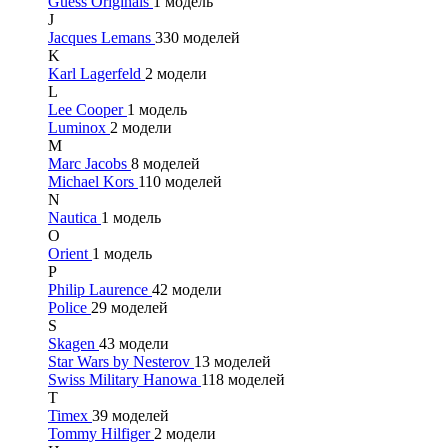
Guess Originals
1 модель
J
Jacques Lemans
330 моделей
K
Karl Lagerfeld
2 модели
L
Lee Cooper
1 модель
Luminox
2 модели
M
Marc Jacobs
8 моделей
Michael Kors
110 моделей
N
Nautica
1 модель
O
Orient
1 модель
P
Philip Laurence
42 модели
Police
29 моделей
S
Skagen
43 модели
Star Wars by Nesterov
13 моделей
Swiss Military Hanowa
118 моделей
T
Timex
39 моделей
Tommy Hilfiger
2 модели