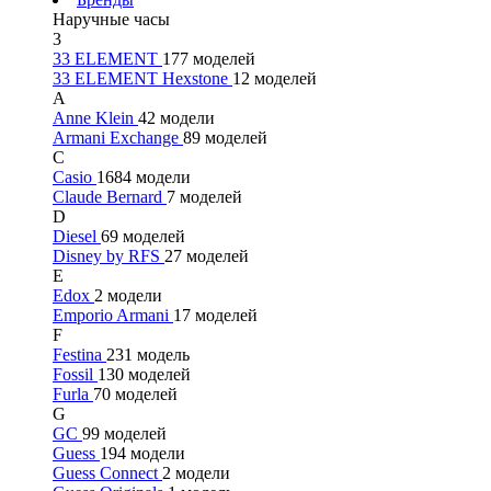
Наручные часы
3
33 ELEMENT
177 моделей
33 ELEMENT Hexstone
12 моделей
A
Anne Klein
42 модели
Armani Exchange
89 моделей
C
Casio
1684 модели
Claude Bernard
7 моделей
D
Diesel
69 моделей
Disney by RFS
27 моделей
E
Edox
2 модели
Emporio Armani
17 моделей
F
Festina
231 модель
Fossil
130 моделей
Furla
70 моделей
G
GC
99 моделей
Guess
194 модели
Guess Connect
2 модели