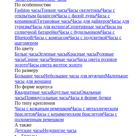
По особенностям
Fashion часы
Тонкие часы
Часы скелетоны
Часы с
открытым балансом
Часы с фазой луны
Часы с
керамикой
Титановые часы
Часы для дайверов
Часы для
туризма
Часы для яхтинга
Спортивные часы
Часы на
солнечной батарейке
Часы с будильником
Часы с
Bluetooth
Часы с компасом
Часы с подсветкой
Часы с
шагомером
По цвету
Белые часы
Зеленые часы
Красные часы
Розовые
часы
Синие часы
Черные часы
Часы цвета розовое
золото
Часы цвета желтое золото
По размеру
Большие часы
Небольшие часы для мужчин
Маленькие
часы для женщин
По форме корпуса
Квадратные часы
Круглые часы
Овальные
часы
Прямоугольные часы
Часы в форме бочки
По типу крепления
Часы с кожаным ремешком
Часы с металлическим
браслетом
Часы с керамическим браслетом
Часы с
полимерным ремешком
А также
Детские часы
Недорогие часы
Бренды