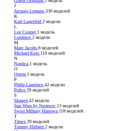
Guess Originals
1 модель
J
Jacques Lemans
330 моделей
K
Karl Lagerfeld
2 модели
L
Lee Cooper
1 модель
Luminox
2 модели
M
Marc Jacobs
8 моделей
Michael Kors
110 моделей
N
Nautica
1 модель
O
Orient
1 модель
P
Philip Laurence
42 модели
Police
29 моделей
S
Skagen
43 модели
Star Wars by Nesterov
13 моделей
Swiss Military Hanowa
118 моделей
T
Timex
39 моделей
Tommy Hilfiger
2 модели