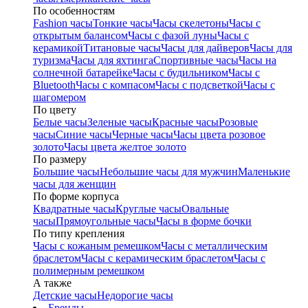
По особенностям
Fashion часы
Тонкие часы
Часы скелетоны
Часы с
открытым балансом
Часы с фазой луны
Часы с
керамикой
Титановые часы
Часы для дайверов
Часы для
туризма
Часы для яхтинга
Спортивные часы
Часы на
солнечной батарейке
Часы с будильником
Часы с
Bluetooth
Часы с компасом
Часы с подсветкой
Часы с
шагомером
По цвету
Белые часы
Зеленые часы
Красные часы
Розовые
часы
Синие часы
Черные часы
Часы цвета розовое
золото
Часы цвета желтое золото
По размеру
Большие часы
Небольшие часы для мужчин
Маленькие
часы для женщин
По форме корпуса
Квадратные часы
Круглые часы
Овальные
часы
Прямоугольные часы
Часы в форме бочки
По типу крепления
Часы с кожаным ремешком
Часы с металлическим
браслетом
Часы с керамическим браслетом
Часы с
полимерным ремешком
А также
Детские часы
Недорогие часы
Бренды