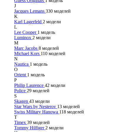
Guess Originals
1 модель
J
Jacques Lemans
330 моделей
K
Karl Lagerfeld
2 модели
L
Lee Cooper
1 модель
Luminox
2 модели
M
Marc Jacobs
8 моделей
Michael Kors
110 моделей
N
Nautica
1 модель
O
Orient
1 модель
P
Philip Laurence
42 модели
Police
29 моделей
S
Skagen
43 модели
Star Wars by Nesterov
13 моделей
Swiss Military Hanowa
118 моделей
T
Timex
39 моделей
Tommy Hilfiger
2 модели