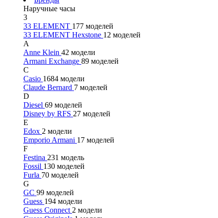
Наручные часы
3
33 ELEMENT
177 моделей
33 ELEMENT Hexstone
12 моделей
A
Anne Klein
42 модели
Armani Exchange
89 моделей
C
Casio
1684 модели
Claude Bernard
7 моделей
D
Diesel
69 моделей
Disney by RFS
27 моделей
E
Edox
2 модели
Emporio Armani
17 моделей
F
Festina
231 модель
Fossil
130 моделей
Furla
70 моделей
G
GC
99 моделей
Guess
194 модели
Guess Connect
2 модели