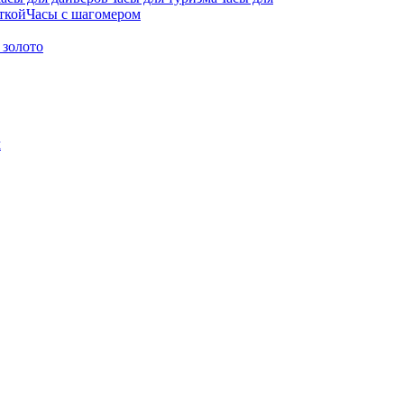
ткой
Часы с шагомером
 золото
м