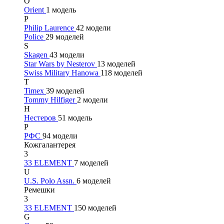
O
Orient
1 модель
P
Philip Laurence
42 модели
Police
29 моделей
S
Skagen
43 модели
Star Wars by Nesterov
13 моделей
Swiss Military Hanowa
118 моделей
T
Timex
39 моделей
Tommy Hilfiger
2 модели
Н
Нестеров
51 модель
Р
РФС
94 модели
Кожгалантерея
3
33 ELEMENT
7 моделей
U
U.S. Polo Assn.
6 моделей
Ремешки
3
33 ELEMENT
150 моделей
G