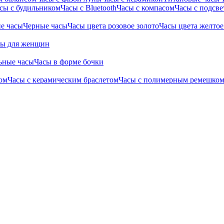
сы с будильником
Часы с Bluetooth
Часы с компасом
Часы с подсве
е часы
Черные часы
Часы цвета розовое золото
Часы цвета желтое
сы для женщин
ьные часы
Часы в форме бочки
ом
Часы с керамическим браслетом
Часы с полимерным ремешко