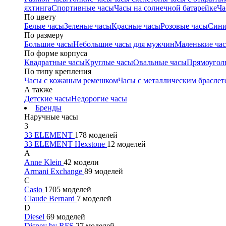
яхтинга
Спортивные часы
Часы на солнечной батарейке
Ча
По цвету
Белые часы
Зеленые часы
Красные часы
Розовые часы
Сини
По размеру
Большие часы
Небольшие часы для мужчин
Маленькие ча
По форме корпуса
Квадратные часы
Круглые часы
Овальные часы
Прямоугол
По типу крепления
Часы с кожаным ремешком
Часы с металлическим браслет
А также
Детские часы
Недорогие часы
Бренды
Наручные часы
3
33 ELEMENT
178 моделей
33 ELEMENT Hexstone
12 моделей
A
Anne Klein
42 модели
Armani Exchange
89 моделей
C
Casio
1705 моделей
Claude Bernard
7 моделей
D
Diesel
69 моделей
Disney by RFS
27 моделей