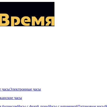
 часы
Электронные часы
канские часы
м балансом
Часы с фазой луны
Часы с керамикой
Титановые часы
Ч