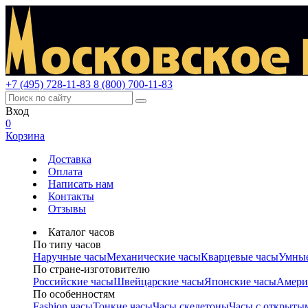
+7 (495) 728-11-83
8 (800) 700-11-83
Вход
0
Корзина
Доставка
Оплата
Написать нам
Контакты
Отзывы
Каталог часов
По типу часов
Наручные часы
Механические часы
Кварцевые часы
Умные
По стране-изготовителю
Российские часы
Швейцарские часы
Японские часы
Амери
По особенностям
Fashion часы
Тонкие часы
Часы скелетоны
Часы с открыты