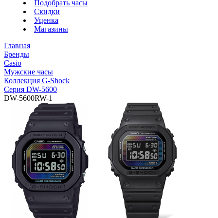
Подобрать часы
Скидки
Уценка
Магазины
Главная
Бренды
Casio
Мужские часы
Коллекция G-Shock
Серия DW-5600
DW-5600RW-1