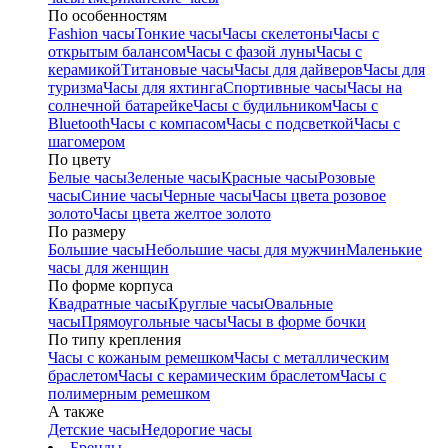
По особенностям
Fashion часы
Тонкие часы
Часы скелетоны
Часы с
открытым балансом
Часы с фазой луны
Часы с
керамикой
Титановые часы
Часы для дайверов
Часы для
туризма
Часы для яхтинга
Спортивные часы
Часы на
солнечной батарейке
Часы с будильником
Часы с
Bluetooth
Часы с компасом
Часы с подсветкой
Часы с
шагомером
По цвету
Белые часы
Зеленые часы
Красные часы
Розовые
часы
Синие часы
Черные часы
Часы цвета розовое
золото
Часы цвета желтое золото
По размеру
Большие часы
Небольшие часы для мужчин
Маленькие
часы для женщин
По форме корпуса
Квадратные часы
Круглые часы
Овальные
часы
Прямоугольные часы
Часы в форме бочки
По типу крепления
Часы с кожаным ремешком
Часы с металлическим
браслетом
Часы с керамическим браслетом
Часы с
полимерным ремешком
А также
Детские часы
Недорогие часы
Бренды