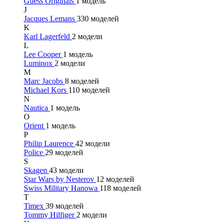
Guess Originals
1 модель
J
Jacques Lemans
330 моделей
K
Karl Lagerfeld
2 модели
L
Lee Cooper
1 модель
Luminox
2 модели
M
Marc Jacobs
8 моделей
Michael Kors
110 моделей
N
Nautica
1 модель
O
Orient
1 модель
P
Philip Laurence
42 модели
Police
29 моделей
S
Skagen
43 модели
Star Wars by Nesterov
12 моделей
Swiss Military Hanowa
118 моделей
T
Timex
39 моделей
Tommy Hilfiger
2 модели