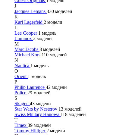
Guess Originals
1 модель
J
Jacques Lemans
330 моделей
K
Karl Lagerfeld
2 модели
L
Lee Cooper
1 модель
Luminox
2 модели
M
Marc Jacobs
8 моделей
Michael Kors
110 моделей
N
Nautica
1 модель
O
Orient
1 модель
P
Philip Laurence
42 модели
Police
29 моделей
S
Skagen
43 модели
Star Wars by Nesterov
13 моделей
Swiss Military Hanowa
118 моделей
T
Timex
39 моделей
Tommy Hilfiger
2 модели