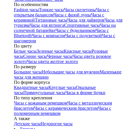
По особенностям
Fashion часы
Тонкие часы
Часы скелетоны
Часы с
открытым балансом
Часы с фазой луны
Часы с
керамикой
Титановые часы
Часы для дайверов
Часы для
туризма
Часы для яхтинга
Спортивные часы
Часы на
солнечной батарейке
Часы с будильником
Часы с
Bluetooth
Часы с компасом
Часы с подсветкой
Часы с
шагомером
По цвету
Белые часы
Зеленые часы
Красные часы
Розовые
часы
Синие часы
Черные часы
Часы цвета розовое
золото
Часы цвета желтое золото
По размеру
Большие часы
Небольшие часы для мужчин
Маленькие
часы для женщин
По форме корпуса
Квадратные часы
Круглые часы
Овальные
часы
Прямоугольные часы
Часы в форме бочки
По типу крепления
Часы с кожаным ремешком
Часы с металлическим
браслетом
Часы с керамическим браслетом
Часы с
полимерным ремешком
А также
Детские часы
Недорогие часы
Бренды