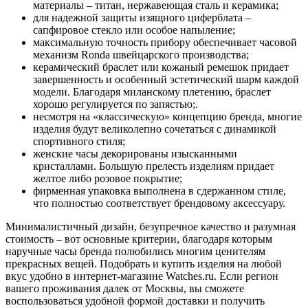
материалы – титан, нержавеющая сталь и керамика;
для надежной защиты изящного циферблата –
сапфировое стекло или особое напыление;
максимальную точность прибору обеспечивает часовой
механизм Ronda швейцарского производства;
керамический браслет или кожаный ремешок придает
завершенность и особенный эстетический шарм каждой
модели. Благодаря миланскому плетению, браслет
хорошо регулируется по запястью;.
несмотря на «классическую» концепцию бренда, многие
изделия будут великолепно сочетаться с динамикой
спортивного стиля;
женские часы декорированы изысканными
кристаллами. Большую прелесть изделиям придает
желтое либо розовое покрытие;
фирменная упаковка выполнена в сдержанном стиле,
что полностью соответствует брендовому аксессуару.
Минималистичный дизайн, безупречное качество и разумная
стоимость – вот основные критерии, благодаря которым
наручные часы бренда полюбились многим ценителям
прекрасных вещей. Подобрать и купить изделия на любой
вкус удобно в интернет-магазине Watches.ru. Если регион
вашего проживания далек от Москвы, вы сможете
воспользоваться удобной формой доставки и получить