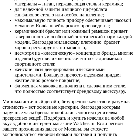
материалы – титан, нержавеющая сталь и керамика;
для надежной защиты изящного циферблата –
сапфировое стекло или особое напыление;
максимальную точность прибору обеспечивает часовой
механизм Ronda швейцарского производства;
керамический браслет или кожаный ремешок придает
завершенность и особенный эстетический шарм каждой
модели. Благодаря миланскому плетению, браслет
хорошо регулируется по запястью;.
несмотря на «классическую» концепцию бренда, многие
изделия будут великолепно сочетаться с динамикой
спортивного стиля;
женские часы декорированы изысканными
кристаллами. Большую прелесть изделиям придает
желтое либо розовое покрытие;
фирменная упаковка выполнена в сдержанном стиле,
что полностью соответствует брендовому аксессуару.
Минималистичный дизайн, безупречное качество и разумная
стоимость – вот основные критерии, благодаря которым
наручные часы бренда полюбились многим ценителям
прекрасных вещей. Подобрать и купить изделия на любой
вкус удобно в интернет-магазине Watches.ru. Если регион
вашего проживания далек от Москвы, вы сможете
воспользоваться удобной формой доставки и получить