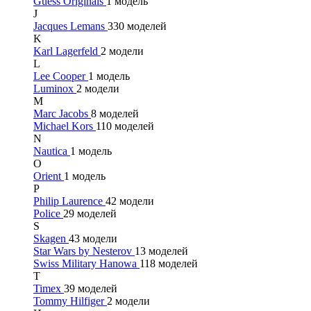
Guess Originals
1 модель
J
Jacques Lemans
330 моделей
K
Karl Lagerfeld
2 модели
L
Lee Cooper
1 модель
Luminox
2 модели
M
Marc Jacobs
8 моделей
Michael Kors
110 моделей
N
Nautica
1 модель
O
Orient
1 модель
P
Philip Laurence
42 модели
Police
29 моделей
S
Skagen
43 модели
Star Wars by Nesterov
13 моделей
Swiss Military Hanowa
118 моделей
T
Timex
39 моделей
Tommy Hilfiger
2 модели