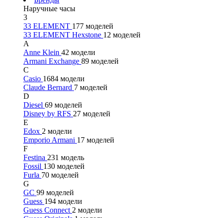
Наручные часы
3
33 ELEMENT
177 моделей
33 ELEMENT Hexstone
12 моделей
A
Anne Klein
42 модели
Armani Exchange
89 моделей
C
Casio
1684 модели
Claude Bernard
7 моделей
D
Diesel
69 моделей
Disney by RFS
27 моделей
E
Edox
2 модели
Emporio Armani
17 моделей
F
Festina
231 модель
Fossil
130 моделей
Furla
70 моделей
G
GC
99 моделей
Guess
194 модели
Guess Connect
2 модели