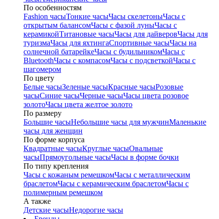
По особенностям
Fashion часы
Тонкие часы
Часы скелетоны
Часы с
открытым балансом
Часы с фазой луны
Часы с
керамикой
Титановые часы
Часы для дайверов
Часы для
туризма
Часы для яхтинга
Спортивные часы
Часы на
солнечной батарейке
Часы с будильником
Часы с
Bluetooth
Часы с компасом
Часы с подсветкой
Часы с
шагомером
По цвету
Белые часы
Зеленые часы
Красные часы
Розовые
часы
Синие часы
Черные часы
Часы цвета розовое
золото
Часы цвета желтое золото
По размеру
Большие часы
Небольшие часы для мужчин
Маленькие
часы для женщин
По форме корпуса
Квадратные часы
Круглые часы
Овальные
часы
Прямоугольные часы
Часы в форме бочки
По типу крепления
Часы с кожаным ремешком
Часы с металлическим
браслетом
Часы с керамическим браслетом
Часы с
полимерным ремешком
А также
Детские часы
Недорогие часы
Бренды