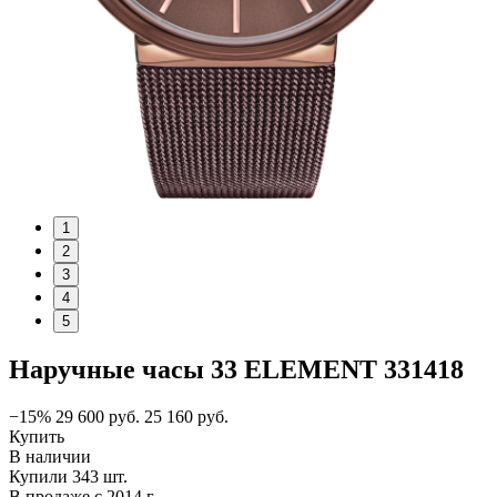
1
2
3
4
5
Наручные часы 33 ELEMENT 331418
−15%
29 600
руб.
25 160
руб.
Купить
В наличии
Купили 343 шт.
В продаже с 2014 г.