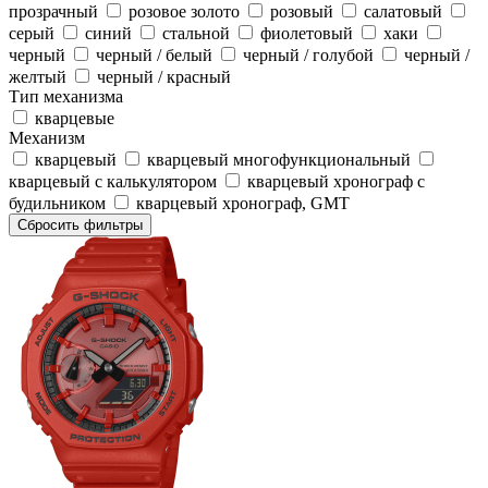
прозрачный
розовое золото
розовый
салатовый
серый
синий
стальной
фиолетовый
хаки
черный
черный / белый
черный / голубой
черный /
желтый
черный / красный
Тип механизма
кварцевые
Механизм
кварцевый
кварцевый многофункциональный
кварцевый с калькулятором
кварцевый хронограф с
будильником
кварцевый хронограф, GMT
Сбросить фильтры