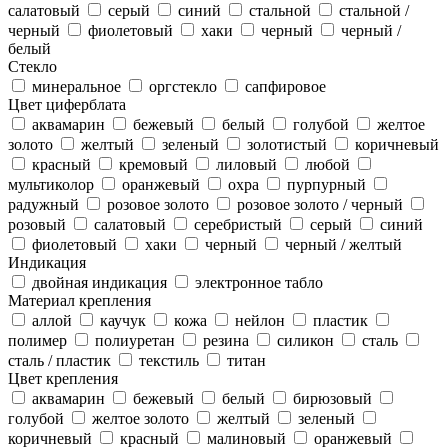
салатовый
серый
синий
стальной
стальной /
черный
фиолетовый
хаки
черный
черный /
белый
Стекло
минеральное
оргстекло
сапфировое
Цвет циферблата
аквамарин
бежевый
белый
голубой
желтое
золото
желтый
зеленый
золотистый
коричневый
красный
кремовый
лиловый
любой
мультиколор
оранжевый
охра
пурпурный
радужный
розовое золото
розовое золото / черный
розовый
салатовый
серебристый
серый
синий
фиолетовый
хаки
черный
черный / желтый
Индикация
двойная индикация
электронное табло
Материал крепления
аллой
каучук
кожа
нейлон
пластик
полимер
полиуретан
резина
силикон
сталь
сталь / пластик
текстиль
титан
Цвет крепления
аквамарин
бежевый
белый
бирюзовый
голубой
желтое золото
желтый
зеленый
коричневый
красный
малиновый
оранжевый