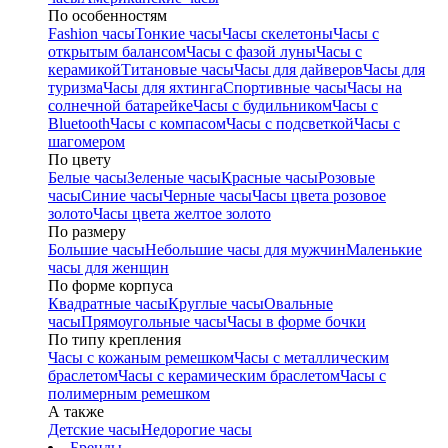
По особенностям
Fashion часы
Тонкие часы
Часы скелетоны
Часы с
открытым балансом
Часы с фазой луны
Часы с
керамикой
Титановые часы
Часы для дайверов
Часы для
туризма
Часы для яхтинга
Спортивные часы
Часы на
солнечной батарейке
Часы с будильником
Часы с
Bluetooth
Часы с компасом
Часы с подсветкой
Часы с
шагомером
По цвету
Белые часы
Зеленые часы
Красные часы
Розовые
часы
Синие часы
Черные часы
Часы цвета розовое
золото
Часы цвета желтое золото
По размеру
Большие часы
Небольшие часы для мужчин
Маленькие
часы для женщин
По форме корпуса
Квадратные часы
Круглые часы
Овальные
часы
Прямоугольные часы
Часы в форме бочки
По типу крепления
Часы с кожаным ремешком
Часы с металлическим
браслетом
Часы с керамическим браслетом
Часы с
полимерным ремешком
А также
Детские часы
Недорогие часы
Бренды