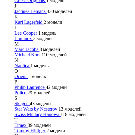
Guess Originals
1 модель
J
Jacques Lemans
330 моделей
K
Karl Lagerfeld
2 модели
L
Lee Cooper
1 модель
Luminox
2 модели
M
Marc Jacobs
8 моделей
Michael Kors
110 моделей
N
Nautica
1 модель
O
Orient
1 модель
P
Philip Laurence
42 модели
Police
29 моделей
S
Skagen
43 модели
Star Wars by Nesterov
13 моделей
Swiss Military Hanowa
118 моделей
T
Timex
39 моделей
Tommy Hilfiger
2 модели