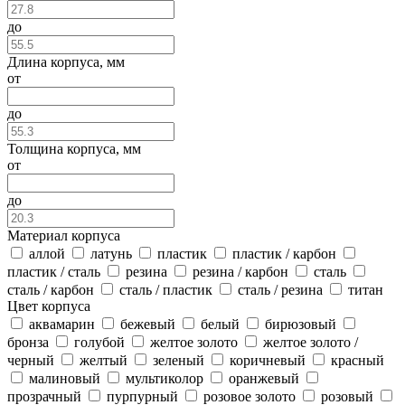
до
Длина корпуса, мм
от
до
Толщина корпуса, мм
от
до
Материал корпуса
аллой
латунь
пластик
пластик / карбон
пластик / сталь
резина
резина / карбон
сталь
сталь / карбон
сталь / пластик
сталь / резина
титан
Цвет корпуса
аквамарин
бежевый
белый
бирюзовый
бронза
голубой
желтое золото
желтое золото /
черный
желтый
зеленый
коричневый
красный
малиновый
мультиколор
оранжевый
прозрачный
пурпурный
розовое золото
розовый