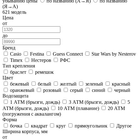
убыванию цены
по названию (А→Я)
по названию
(Я→А)
621 модель
Цена
от
до
Бренд
Casio
Festina
Guess Connect
Star Wars by Nesterov
Timex
Нестеров
РФС
Тип крепления
браслет
ремешок
Цвет
бежевый
белый
желтый
зеленый
красный
оранжевый
розовый
серый
синий
черный
Водозащита
1 АТМ (брызги, дождь)
3 АТМ (брызги, дождь)
5
АТМ (брызги, дождь)
10 АТМ (плавание)
20 АТМ
(погружения с аквалангом)
Форма
бочка
квадрат
круг
прямоугольник
Другое
Ширина корпуса, мм
от