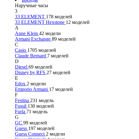
Наручные часы
3
33 ELEMENT
178 моделей
33 ELEMENT Hexstone
12 моделей
A
Anne Klein
42 модели
Armani Exchange
89 моделей
C
Casio
1705 моделей
Claude Bernard
7 моделей
D
Diesel
69 моделей
Disney by RFS
27 моделей
E
Edox
2 модели
Emporio Armani
17 моделей
F
Festina
231 модель
Fossil
130 моделей
Furla
71 модель
G
GC
99 моделей
Guess
197 моделей
Guess Connect
2 модели