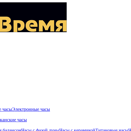
 часы
Электронные часы
канские часы
м балансом
Часы с фазой луны
Часы с керамикой
Титановые часы
Ч