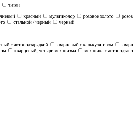
титан
ичневый
красный
мультиколор
розовое золото
розов
ото
стальной / черный
черный
евый с автоподзарядкой
кварцевый с калькулятором
кварц
ком
кварцевый, четыре механизма
механика с автоподзав