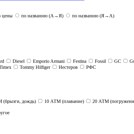
ю цены
по названию (А→Я)
по названию (Я→А)
rd
Diesel
Emporio Armani
Festina
Fossil
GC
G
Timex
Tommy Hilfiger
Нестеров
РФС
 (брызги, дождь)
10 АТМ (плавание)
20 АТМ (погружения
угое