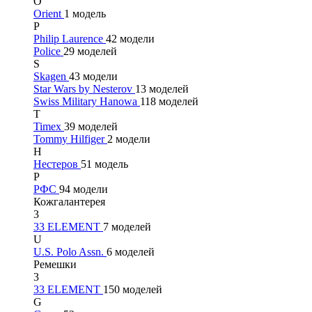
O
Orient
1 модель
P
Philip Laurence
42 модели
Police
29 моделей
S
Skagen
43 модели
Star Wars by Nesterov
13 моделей
Swiss Military Hanowa
118 моделей
T
Timex
39 моделей
Tommy Hilfiger
2 модели
Н
Нестеров
51 модель
Р
РФС
94 модели
Кожгалантерея
3
33 ELEMENT
7 моделей
U
U.S. Polo Assn.
6 моделей
Ремешки
3
33 ELEMENT
150 моделей
G