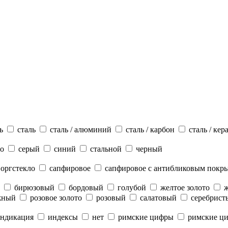
ь
сталь
сталь / алюминий
сталь / карбон
сталь / кер
то
серый
синий
стальной
черный
оргстекло
сапфировое
сапфировое с антибликовым покр
бирюзовый
бордовый
голубой
желтое золото
жный
розовое золото
розовый
салатовый
серебрист
индикация
индексы
нет
римские цифры
римские ц