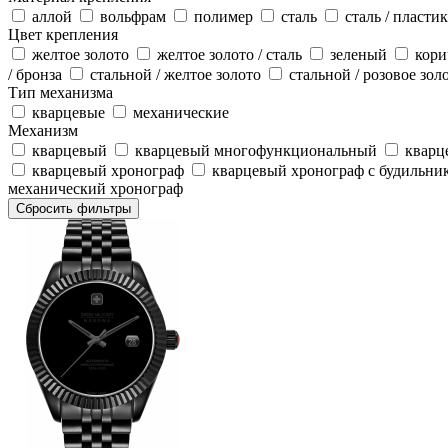
аллой
вольфрам
полимер
сталь
сталь / пластик
Цвет крепления
желтое золото
желтое золото / сталь
зеленый
кор
/ бронза
стальной / желтое золото
стальной / розовое зол
Тип механизма
кварцевые
механические
Механизм
кварцевый
кварцевый многофункциональный
кварц
кварцевый хронограф
кварцевый хронограф с будильни
механический хронограф
Сбросить фильтры