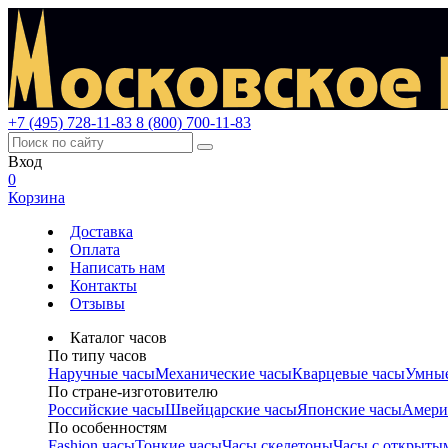
+7 (495) 728-11-83
8 (800) 700-11-83
Вход
0
Корзина
Доставка
Оплата
Написать нам
Контакты
Отзывы
Каталог часов
По типу часов
Наручные часы
Механические часы
Кварцевые часы
Умные
По стране-изготовителю
Российские часы
Швейцарские часы
Японские часы
Амери
По особенностям
Fashion часы
Тонкие часы
Часы скелетоны
Часы с открыты