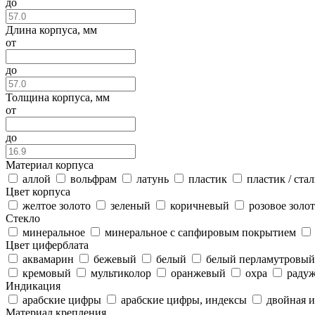
до
Длина корпуса, мм
от
до
Толщина корпуса, мм
от
до
Материал корпуса
аллой
вольфрам
латунь
пластик
пластик / стал
Цвет корпуса
желтое золото
зеленый
коричневый
розовое золо
Стекло
минеральное
минеральное с сапфировым покрытием
Цвет циферблата
аквамарин
бежевый
белый
белый перламутровый
кремовый
мультиколор
оранжевый
охра
раду
Индикация
арабские цифры
арабские цифры, индексы
двойная 
Материал крепления