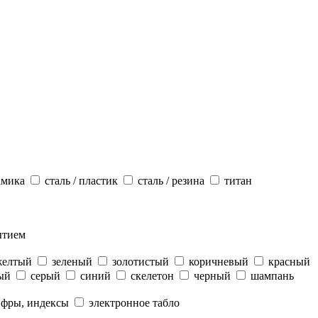
амика
сталь / пластик
сталь / резина
титан
ытием
желтый
зеленый
золотистый
коричневый
красный
ый
серый
синий
скелетон
черный
шампань
ифры, индексы
электронное табло