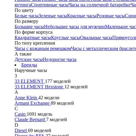
яхтинга
Спортивные часы
Часы на солнечной батарейке
Ча
По цвету
Белые часы
Зеленые часы
Красные часы
Розовые часы
Сини
По размеру
Большие часы
Небольшие часы для мужчин
Маленькие ча
По форме корпуса
Квадратные часы
Круглые часы
Овальные часы
Прямоугол
По типу крепления
Часы с кожаным ремешком
Часы с металлическим браслет
А также
Детские часы
Недорогие часы
Бренды
Наручные часы
3
33 ELEMENT
177 моделей
33 ELEMENT Hexstone
12 моделей
A
Anne Klein
42 модели
Armani Exchange
89 моделей
C
Casio
1691 модель
Claude Bernard
7 моделей
D
Diesel
69 моделей
Disney by RFS
27 моделей