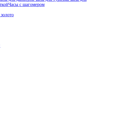
ткой
Часы с шагомером
 золото
м