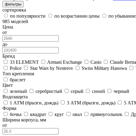
фильтры
сортировка
по популярности
по возрастанию цены
по убывани
985 моделей
Цена
от
до
Бренд
33 ELEMENT
Armani Exchange
Casio
Claude Berna
Police
Star Wars by Nesterov
Swiss Military Hanowa
Тип крепления
браслет
Цвет
зеленый
серебристый
серый
синий
черный
Водозащита
1 АТМ (брызги, дождь)
3 АТМ (брызги, дождь)
5 АТМ
Форма
бочка
квадрат
круг
овал
прямоугольник
Др
Ширина корпуса, мм
от