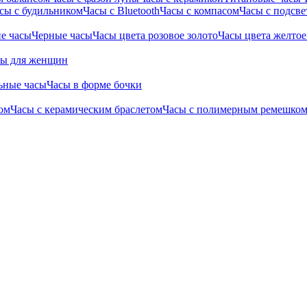
сы с будильником
Часы с Bluetooth
Часы с компасом
Часы с подсве
е часы
Черные часы
Часы цвета розовое золото
Часы цвета желтое
сы для женщин
ьные часы
Часы в форме бочки
ом
Часы с керамическим браслетом
Часы с полимерным ремешко