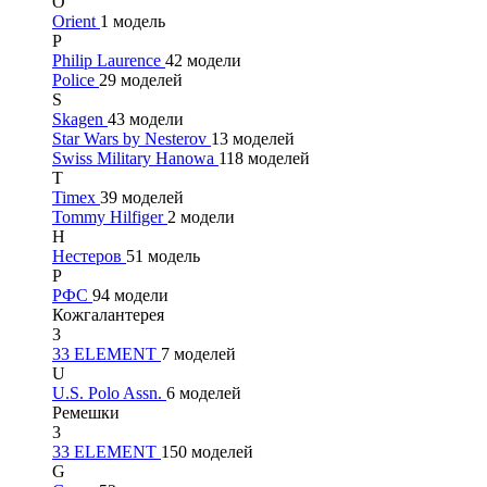
O
Orient
1 модель
P
Philip Laurence
42 модели
Police
29 моделей
S
Skagen
43 модели
Star Wars by Nesterov
13 моделей
Swiss Military Hanowa
118 моделей
T
Timex
39 моделей
Tommy Hilfiger
2 модели
Н
Нестеров
51 модель
Р
РФС
94 модели
Кожгалантерея
3
33 ELEMENT
7 моделей
U
U.S. Polo Assn.
6 моделей
Ремешки
3
33 ELEMENT
150 моделей
G