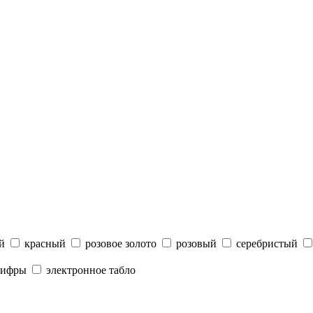
й
красный
розовое золото
розовый
серебристый
цифры
электронное табло