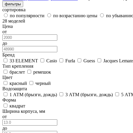
фильтры
сортировка
по популярности
по возрастанию цены
по убывани
28 моделей
Цена
от
до
Бренд
33 ELEMENT
Casio
Furla
Guess
Jacques Leman
Тип крепления
браслет
ремешок
Цвет
красный
черный
Водозащита
1 АТМ (брызги, дождь)
3 АТМ (брызги, дождь)
5 АТМ
Форма
квадрат
Ширина корпуса, мм
от
до