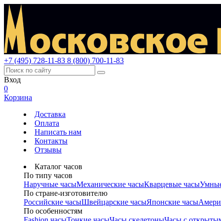
+7 (495) 728-11-83
8 (800) 700-11-83
Вход
0
Корзина
Доставка
Оплата
Написать нам
Контакты
Отзывы
Каталог часов
По типу часов
Наручные часы
Механические часы
Кварцевые часы
Умные
По стране-изготовителю
Российские часы
Швейцарские часы
Японские часы
Амери
По особенностям
Fashion часы
Тонкие часы
Часы скелетоны
Часы с открыты