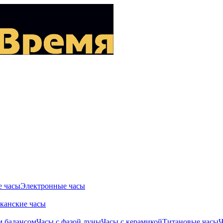
 часы
Электронные часы
канские часы
м балансом
Часы с фазой луны
Часы с керамикой
Титановые часы
Ч