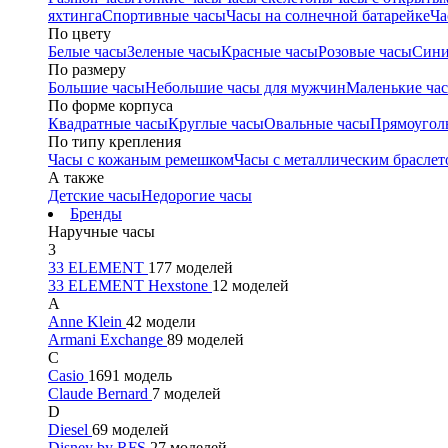
яхтинга
Спортивные часы
Часы на солнечной батарейке
Ча
По цвету
Белые часы
Зеленые часы
Красные часы
Розовые часы
Сини
По размеру
Большие часы
Небольшие часы для мужчин
Маленькие ча
По форме корпуса
Квадратные часы
Круглые часы
Овальные часы
Прямоугол
По типу крепления
Часы с кожаным ремешком
Часы с металлическим браслет
А также
Детские часы
Недорогие часы
Бренды
Наручные часы
3
33 ELEMENT
177 моделей
33 ELEMENT Hexstone
12 моделей
A
Anne Klein
42 модели
Armani Exchange
89 моделей
C
Casio
1691 модель
Claude Bernard
7 моделей
D
Diesel
69 моделей
Disney by RFS
27 моделей