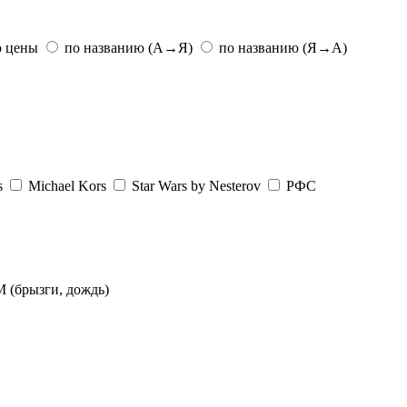
ю цены
по названию (А→Я)
по названию (Я→А)
s
Michael Kors
Star Wars by Nesterov
РФС
 (брызги, дождь)