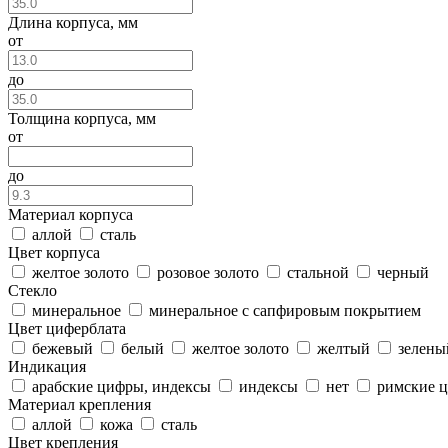
Длина корпуса, мм
от
до
Толщина корпуса, мм
от
до
Материал корпуса
аллой
сталь
Цвет корпуса
желтое золото
розовое золото
стальной
черный
Стекло
минеральное
минеральное с сапфировым покрытием
Цвет циферблата
бежевый
белый
желтое золото
желтый
зелены
Индикация
арабские цифры, индексы
индексы
нет
римские 
Материал крепления
аллой
кожа
сталь
Цвет крепления