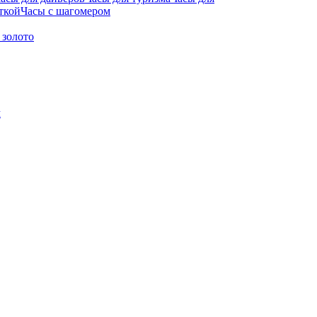
ткой
Часы с шагомером
 золото
м