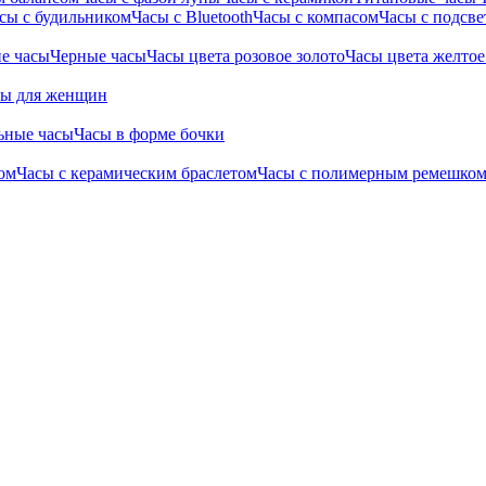
сы с будильником
Часы с Bluetooth
Часы с компасом
Часы с подсве
е часы
Черные часы
Часы цвета розовое золото
Часы цвета желтое
сы для женщин
ьные часы
Часы в форме бочки
ом
Часы с керамическим браслетом
Часы с полимерным ремешко