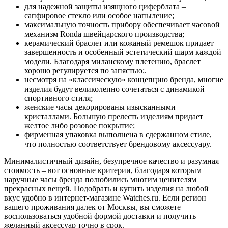
для надежной защиты изящного циферблата –
сапфировое стекло или особое напыление;
максимальную точность прибору обеспечивает часовой
механизм Ronda швейцарского производства;
керамический браслет или кожаный ремешок придает
завершенность и особенный эстетический шарм каждой
модели. Благодаря миланскому плетению, браслет
хорошо регулируется по запястью;.
несмотря на «классическую» концепцию бренда, многие
изделия будут великолепно сочетаться с динамикой
спортивного стиля;
женские часы декорированы изысканными
кристаллами. Большую прелесть изделиям придает
желтое либо розовое покрытие;
фирменная упаковка выполнена в сдержанном стиле,
что полностью соответствует брендовому аксессуару.
Минималистичный дизайн, безупречное качество и разумная
стоимость – вот основные критерии, благодаря которым
наручные часы бренда полюбились многим ценителям
прекрасных вещей. Подобрать и купить изделия на любой
вкус удобно в интернет-магазине Watches.ru. Если регион
вашего проживания далек от Москвы, вы сможете
воспользоваться удобной формой доставки и получить
желанный аксессуар точно в срок.