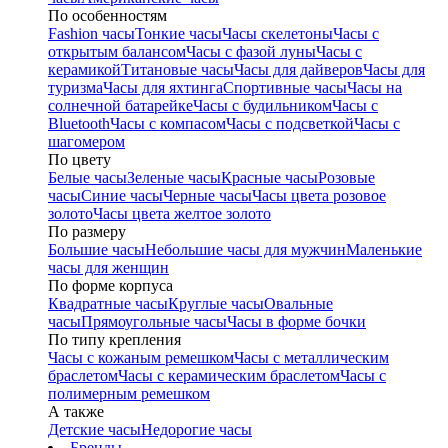
По особенностям
Fashion часы
Тонкие часы
Часы скелетоны
Часы с
открытым балансом
Часы с фазой луны
Часы с
керамикой
Титановые часы
Часы для дайверов
Часы для
туризма
Часы для яхтинга
Спортивные часы
Часы на
солнечной батарейке
Часы с будильником
Часы с
Bluetooth
Часы с компасом
Часы с подсветкой
Часы с
шагомером
По цвету
Белые часы
Зеленые часы
Красные часы
Розовые
часы
Синие часы
Черные часы
Часы цвета розовое
золото
Часы цвета желтое золото
По размеру
Большие часы
Небольшие часы для мужчин
Маленькие
часы для женщин
По форме корпуса
Квадратные часы
Круглые часы
Овальные
часы
Прямоугольные часы
Часы в форме бочки
По типу крепления
Часы с кожаным ремешком
Часы с металлическим
браслетом
Часы с керамическим браслетом
Часы с
полимерным ремешком
А также
Детские часы
Недорогие часы
Бренды