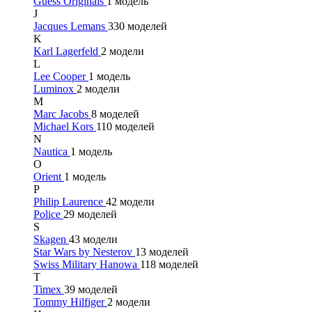
Guess Originals
1 модель
J
Jacques Lemans
330 моделей
K
Karl Lagerfeld
2 модели
L
Lee Cooper
1 модель
Luminox
2 модели
M
Marc Jacobs
8 моделей
Michael Kors
110 моделей
N
Nautica
1 модель
O
Orient
1 модель
P
Philip Laurence
42 модели
Police
29 моделей
S
Skagen
43 модели
Star Wars by Nesterov
13 моделей
Swiss Military Hanowa
118 моделей
T
Timex
39 моделей
Tommy Hilfiger
2 модели