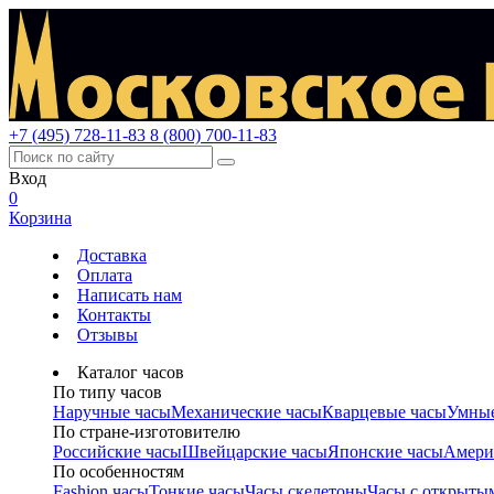
+7 (495) 728-11-83
8 (800) 700-11-83
Вход
0
Корзина
Доставка
Оплата
Написать нам
Контакты
Отзывы
Каталог часов
По типу часов
Наручные часы
Механические часы
Кварцевые часы
Умные
По стране-изготовителю
Российские часы
Швейцарские часы
Японские часы
Амери
По особенностям
Fashion часы
Тонкие часы
Часы скелетоны
Часы с открыты