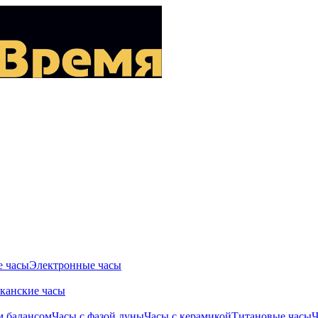
 часы
Электронные часы
канские часы
м балансом
Часы с фазой луны
Часы с керамикой
Титановые часы
Ч