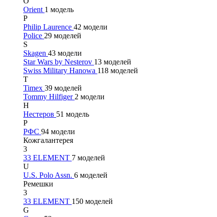
O
Orient
1 модель
P
Philip Laurence
42 модели
Police
29 моделей
S
Skagen
43 модели
Star Wars by Nesterov
13 моделей
Swiss Military Hanowa
118 моделей
T
Timex
39 моделей
Tommy Hilfiger
2 модели
Н
Нестеров
51 модель
Р
РФС
94 модели
Кожгалантерея
3
33 ELEMENT
7 моделей
U
U.S. Polo Assn.
6 моделей
Ремешки
3
33 ELEMENT
150 моделей
G