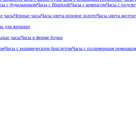
сы с будильником
Часы с Bluetooth
Часы с компасом
Часы с подсве
е часы
Черные часы
Часы цвета розовое золото
Часы цвета желтое
сы для женщин
ьные часы
Часы в форме бочки
ом
Часы с керамическим браслетом
Часы с полимерным ремешко