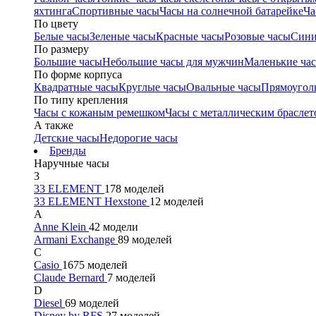
яхтинга
Спортивные часы
Часы на солнечной батарейке
Ча
По цвету
Белые часы
Зеленые часы
Красные часы
Розовые часы
Сини
По размеру
Большие часы
Небольшие часы для мужчин
Маленькие ча
По форме корпуса
Квадратные часы
Круглые часы
Овальные часы
Прямоугол
По типу крепления
Часы с кожаным ремешком
Часы с металлическим браслет
А также
Детские часы
Недорогие часы
Бренды
Наручные часы
3
33 ELEMENT
178 моделей
33 ELEMENT Hexstone
12 моделей
A
Anne Klein
42 модели
Armani Exchange
89 моделей
C
Casio
1675 моделей
Claude Bernard
7 моделей
D
Diesel
69 моделей
Disney by RFS
27 моделей