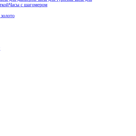
ткой
Часы с шагомером
 золото
м