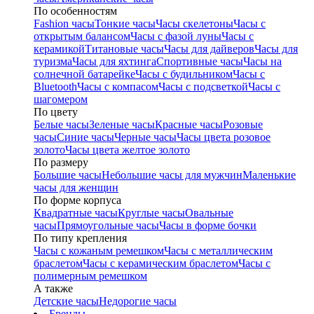
По особенностям
Fashion часы
Тонкие часы
Часы скелетоны
Часы с
открытым балансом
Часы с фазой луны
Часы с
керамикой
Титановые часы
Часы для дайверов
Часы для
туризма
Часы для яхтинга
Спортивные часы
Часы на
солнечной батарейке
Часы с будильником
Часы с
Bluetooth
Часы с компасом
Часы с подсветкой
Часы с
шагомером
По цвету
Белые часы
Зеленые часы
Красные часы
Розовые
часы
Синие часы
Черные часы
Часы цвета розовое
золото
Часы цвета желтое золото
По размеру
Большие часы
Небольшие часы для мужчин
Маленькие
часы для женщин
По форме корпуса
Квадратные часы
Круглые часы
Овальные
часы
Прямоугольные часы
Часы в форме бочки
По типу крепления
Часы с кожаным ремешком
Часы с металлическим
браслетом
Часы с керамическим браслетом
Часы с
полимерным ремешком
А также
Детские часы
Недорогие часы
Бренды