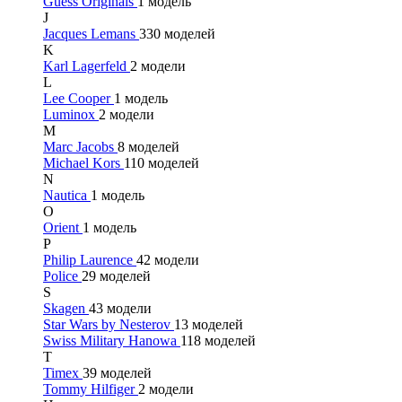
Guess Originals
1 модель
J
Jacques Lemans
330 моделей
K
Karl Lagerfeld
2 модели
L
Lee Cooper
1 модель
Luminox
2 модели
M
Marc Jacobs
8 моделей
Michael Kors
110 моделей
N
Nautica
1 модель
O
Orient
1 модель
P
Philip Laurence
42 модели
Police
29 моделей
S
Skagen
43 модели
Star Wars by Nesterov
13 моделей
Swiss Military Hanowa
118 моделей
T
Timex
39 моделей
Tommy Hilfiger
2 модели