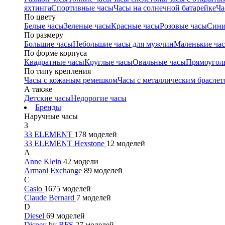
яхтинга
Спортивные часы
Часы на солнечной батарейке
Ча
По цвету
Белые часы
Зеленые часы
Красные часы
Розовые часы
Сини
По размеру
Большие часы
Небольшие часы для мужчин
Маленькие ча
По форме корпуса
Квадратные часы
Круглые часы
Овальные часы
Прямоугол
По типу крепления
Часы с кожаным ремешком
Часы с металлическим браслет
А также
Детские часы
Недорогие часы
Бренды
Наручные часы
3
33 ELEMENT
178 моделей
33 ELEMENT Hexstone
12 моделей
A
Anne Klein
42 модели
Armani Exchange
89 моделей
C
Casio
1675 моделей
Claude Bernard
7 моделей
D
Diesel
69 моделей
Disney by RFS
27 моделей