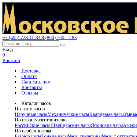
+7 (495) 728-11-83
8 (800) 700-11-83
Вход
0
Корзина
Доставка
Оплата
Написать нам
Контакты
Отзывы
Каталог часов
По типу часов
Наручные часы
Механические часы
Кварцевые часы
Умные
По стране-изготовителю
Российские часы
Швейцарские часы
Японские часы
Амери
По особенностям
Fashion часы
Тонкие часы
Часы скелетоны
Часы с открыты