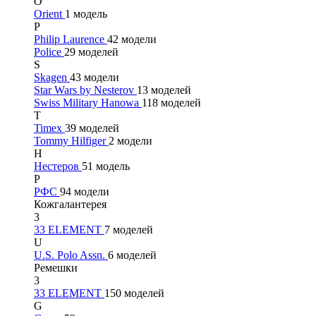
O
Orient
1 модель
P
Philip Laurence
42 модели
Police
29 моделей
S
Skagen
43 модели
Star Wars by Nesterov
13 моделей
Swiss Military Hanowa
118 моделей
T
Timex
39 моделей
Tommy Hilfiger
2 модели
Н
Нестеров
51 модель
Р
РФС
94 модели
Кожгалантерея
3
33 ELEMENT
7 моделей
U
U.S. Polo Assn.
6 моделей
Ремешки
3
33 ELEMENT
150 моделей
G