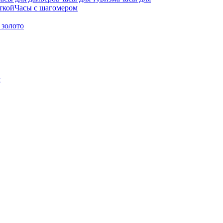
ткой
Часы с шагомером
 золото
м