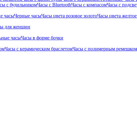
сы с будильником
Часы с Bluetooth
Часы с компасом
Часы с подсве
е часы
Черные часы
Часы цвета розовое золото
Часы цвета желтое
сы для женщин
ьные часы
Часы в форме бочки
ом
Часы с керамическим браслетом
Часы с полимерным ремешко