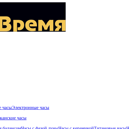
 часы
Электронные часы
канские часы
м балансом
Часы с фазой луны
Часы с керамикой
Титановые часы
Ч