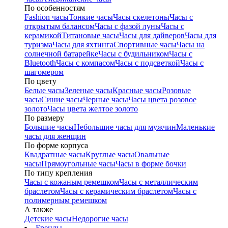
По особенностям
Fashion часы
Тонкие часы
Часы скелетоны
Часы с
открытым балансом
Часы с фазой луны
Часы с
керамикой
Титановые часы
Часы для дайверов
Часы для
туризма
Часы для яхтинга
Спортивные часы
Часы на
солнечной батарейке
Часы с будильником
Часы с
Bluetooth
Часы с компасом
Часы с подсветкой
Часы с
шагомером
По цвету
Белые часы
Зеленые часы
Красные часы
Розовые
часы
Синие часы
Черные часы
Часы цвета розовое
золото
Часы цвета желтое золото
По размеру
Большие часы
Небольшие часы для мужчин
Маленькие
часы для женщин
По форме корпуса
Квадратные часы
Круглые часы
Овальные
часы
Прямоугольные часы
Часы в форме бочки
По типу крепления
Часы с кожаным ремешком
Часы с металлическим
браслетом
Часы с керамическим браслетом
Часы с
полимерным ремешком
А также
Детские часы
Недорогие часы
Бренды