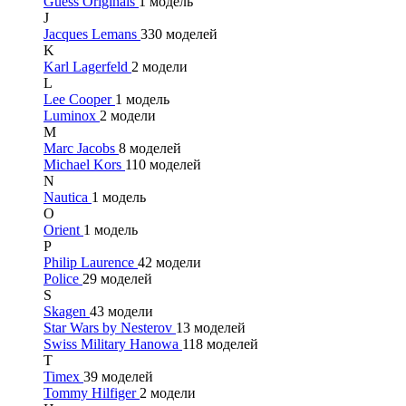
Guess Originals
1 модель
J
Jacques Lemans
330 моделей
K
Karl Lagerfeld
2 модели
L
Lee Cooper
1 модель
Luminox
2 модели
M
Marc Jacobs
8 моделей
Michael Kors
110 моделей
N
Nautica
1 модель
O
Orient
1 модель
P
Philip Laurence
42 модели
Police
29 моделей
S
Skagen
43 модели
Star Wars by Nesterov
13 моделей
Swiss Military Hanowa
118 моделей
T
Timex
39 моделей
Tommy Hilfiger
2 модели