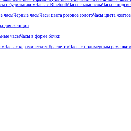
сы с будильником
Часы с Bluetooth
Часы с компасом
Часы с подсве
е часы
Черные часы
Часы цвета розовое золото
Часы цвета желтое
сы для женщин
ьные часы
Часы в форме бочки
ом
Часы с керамическим браслетом
Часы с полимерным ремешко