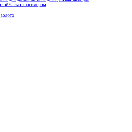
ткой
Часы с шагомером
 золото
м