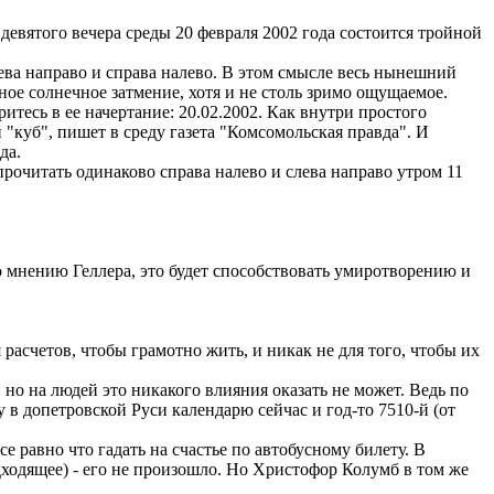
девятого вечера среды 20 февраля 2002 года состоится тройной
лева направо и справа налево. В этом смысле весь нынешний
лное солнечное затмение, хотя и не столь зримо ощущаемое.
тесь в ее начертание: 20.02.2002. Как внутри простого
 "куб", пишет в среду газета "Комсомольская правда". И
да.
рочитать одинаково справа налево и слева направо утром 11
По мнению Геллера, это будет способствовать умиротворению и
 расчетов, чтобы грамотно жить, и никак не для того, чтобы их
но на людей это никакого влияния оказать не может. Ведь по
у в допетровской Руси календарю сейчас и год-то 7510-й (от
 равно что гадать на счастье по автобусному билету. В
дходящее) - его не произошло. Но Христофор Колумб в том же