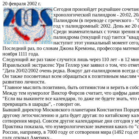
20 февраля 2002 г.
Сегодня произойдет редчайшее сочетани
хронологический палиндром - 20:02, 20/
Палиндром (в переводе с греческого - 
год v палиндромный: 2002. День же 20 ф
Среди знаменательных с точки зрения н
палиндрома (текущий год) таится "квадр
наступит этот уникальный момент сегодн
Последний раз, по словам Джона Кремоны, профессора математ
ноября 1111 года.
Следующий же раз такое случится лишь через 110 лет - в 12 мин
Израильский экстрасенс Ури Геллер уже заявил о том, что отме
"Дата 20/02/2002 очень редка. Вокруг дат-палиндромов всегда с
Он также посоветовал всем обращаться к позитивным мыслям чет
развитию личности.
"Главное мыслить позитивно, быть оптимистом и верить в собст
Между тем нумеролог Виктор Фирсов считает, что цифры давят н
"Если вы выкинете все календари, то даже не будете знать, что
превращать в шарады", - говорит он.
Бывший директор Московского планетария Константин Порцевски
другому летосчислению и дата будет другая: по китайскому кал
сотворения мира). Совсем другие календарные дни сегодня у м
Практика показала, что нумерологические значения каких-то "с
России, например, в 7000 году от сотворения мира (1492 год 
году открыл Америку...