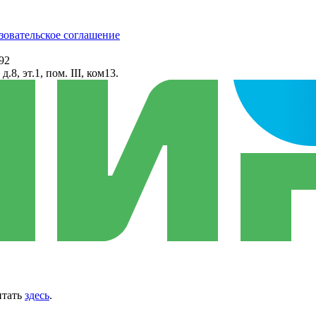
зовательское соглашение
92
8, эт.1, пом. III, ком13.
итать
здесь
.