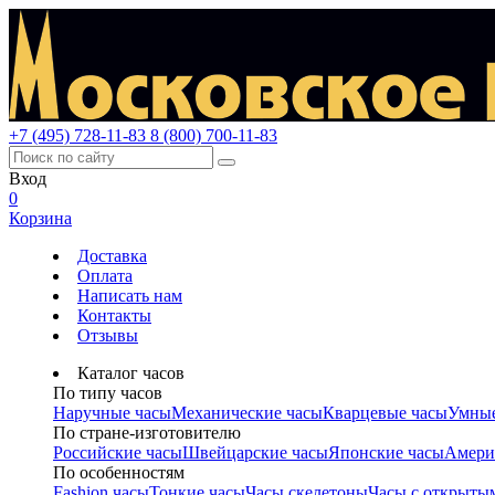
+7 (495) 728-11-83
8 (800) 700-11-83
Вход
0
Корзина
Доставка
Оплата
Написать нам
Контакты
Отзывы
Каталог часов
По типу часов
Наручные часы
Механические часы
Кварцевые часы
Умные
По стране-изготовителю
Российские часы
Швейцарские часы
Японские часы
Амери
По особенностям
Fashion часы
Тонкие часы
Часы скелетоны
Часы с открыты