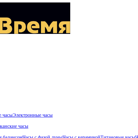
 часы
Электронные часы
канские часы
м балансом
Часы с фазой луны
Часы с керамикой
Титановые часы
Ч