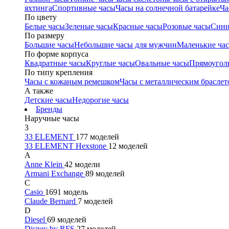
яхтинга
Спортивные часы
Часы на солнечной батарейке
Ча
По цвету
Белые часы
Зеленые часы
Красные часы
Розовые часы
Сини
По размеру
Большие часы
Небольшие часы для мужчин
Маленькие ча
По форме корпуса
Квадратные часы
Круглые часы
Овальные часы
Прямоугол
По типу крепления
Часы с кожаным ремешком
Часы с металлическим браслет
А также
Детские часы
Недорогие часы
Бренды
Наручные часы
3
33 ELEMENT
177 моделей
33 ELEMENT Hexstone
12 моделей
A
Anne Klein
42 модели
Armani Exchange
89 моделей
C
Casio
1691 модель
Claude Bernard
7 моделей
D
Diesel
69 моделей
Disney by RFS
27 моделей