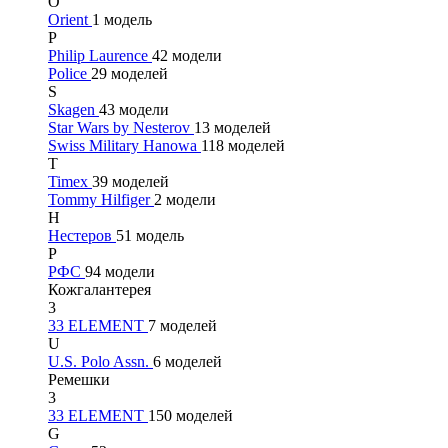
O
Orient
1 модель
P
Philip Laurence
42 модели
Police
29 моделей
S
Skagen
43 модели
Star Wars by Nesterov
13 моделей
Swiss Military Hanowa
118 моделей
T
Timex
39 моделей
Tommy Hilfiger
2 модели
Н
Нестеров
51 модель
Р
РФС
94 модели
Кожгалантерея
3
33 ELEMENT
7 моделей
U
U.S. Polo Assn.
6 моделей
Ремешки
3
33 ELEMENT
150 моделей
G