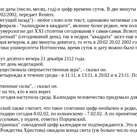
е даты (число, месяц, год) и цифр времени суток. В две минуты 
02/2002, передает Reuters.
"бегущий назад") - любое слово или текст, одинаково читаемые с
евраля - "палиндром в квадрате", явление более редкое, чем по
умерологии дат XXI столетия сегодняшняя v самая-самая. Всмотри
атный" (сегодняшний день), так в недрах "квадрата" засел еще и
я вечером, в две минуты девятого, то есть в 20:02 20.02 2002 го
ики университета Ноттингема, время суток и дату можно было п
ут десятого вечера 21 декабря 2112 года.
тит день медитацией.
уществовала сверхъестественная аура", - сказал он.
ырежды в течение среды - в 11:11, в 13:11, в 20:02 и в 23:11. 
венные силы", - сказал он.
а тех, кто в них верит.
 сегодня наступила среда. Календари человечество придумало для
й также считает, что такое сочетание цифр необычно и редко, 
ендарю сегодня 8.02.02, по юлианскому - 7.02.02. А по принятом
усульман, у иудеев, отметил Порцевский.
транных" совпадений цифр календаря не подтверждаются. Это все
от Рождества Христова) ожидали конца света (уж больно число по