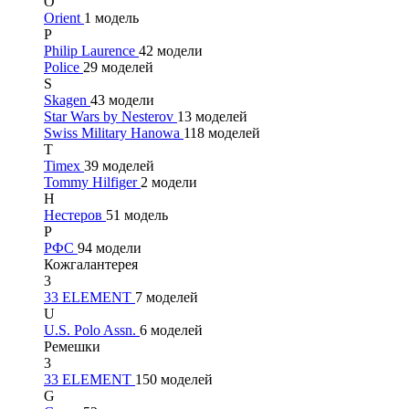
O
Orient
1 модель
P
Philip Laurence
42 модели
Police
29 моделей
S
Skagen
43 модели
Star Wars by Nesterov
13 моделей
Swiss Military Hanowa
118 моделей
T
Timex
39 моделей
Tommy Hilfiger
2 модели
Н
Нестеров
51 модель
Р
РФС
94 модели
Кожгалантерея
3
33 ELEMENT
7 моделей
U
U.S. Polo Assn.
6 моделей
Ремешки
3
33 ELEMENT
150 моделей
G