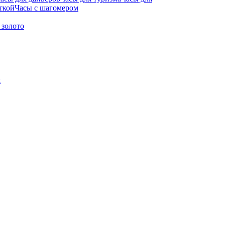
ткой
Часы с шагомером
 золото
м