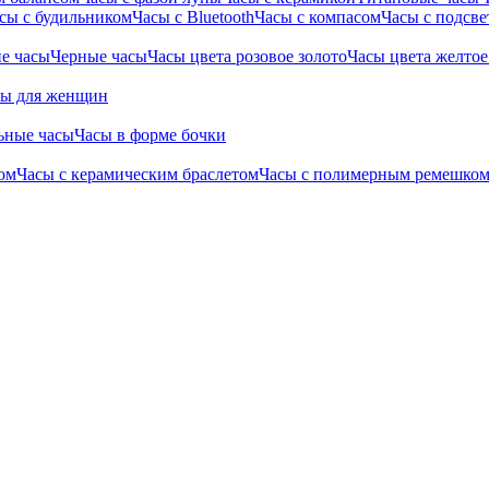
сы с будильником
Часы с Bluetooth
Часы с компасом
Часы с подсве
е часы
Черные часы
Часы цвета розовое золото
Часы цвета желтое
сы для женщин
ьные часы
Часы в форме бочки
ом
Часы с керамическим браслетом
Часы с полимерным ремешко