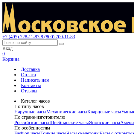
+7 (495) 728-11-83
8 (800) 700-11-83
Вход
0
Корзина
Доставка
Оплата
Написать нам
Контакты
Отзывы
Каталог часов
По типу часов
Наручные часы
Механические часы
Кварцевые часы
Умные
По стране-изготовителю
Российские часы
Швейцарские часы
Японские часы
Амери
По особенностям
Fashion часы
Тонкие часы
Часы скелетоны
Часы с открыты