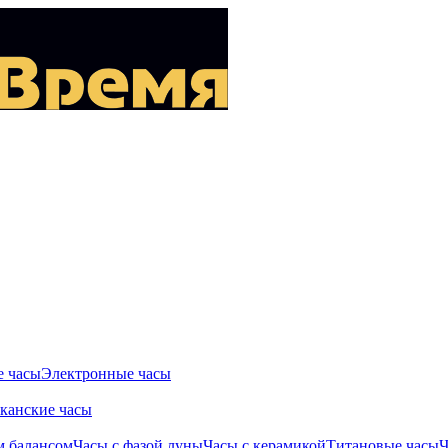
 часы
Электронные часы
канские часы
м балансом
Часы с фазой луны
Часы с керамикой
Титановые часы
Ч