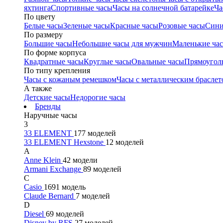
яхтинга
Спортивные часы
Часы на солнечной батарейке
Ча
По цвету
Белые часы
Зеленые часы
Красные часы
Розовые часы
Сини
По размеру
Большие часы
Небольшие часы для мужчин
Маленькие ча
По форме корпуса
Квадратные часы
Круглые часы
Овальные часы
Прямоугол
По типу крепления
Часы с кожаным ремешком
Часы с металлическим браслет
А также
Детские часы
Недорогие часы
Бренды
Наручные часы
3
33 ELEMENT
177 моделей
33 ELEMENT Hexstone
12 моделей
A
Anne Klein
42 модели
Armani Exchange
89 моделей
C
Casio
1691 модель
Claude Bernard
7 моделей
D
Diesel
69 моделей
Disney by RFS
27 моделей