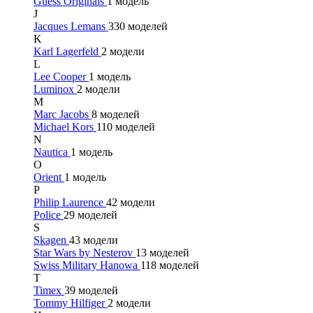
Guess Originals
1 модель
J
Jacques Lemans
330 моделей
K
Karl Lagerfeld
2 модели
L
Lee Cooper
1 модель
Luminox
2 модели
M
Marc Jacobs
8 моделей
Michael Kors
110 моделей
N
Nautica
1 модель
O
Orient
1 модель
P
Philip Laurence
42 модели
Police
29 моделей
S
Skagen
43 модели
Star Wars by Nesterov
13 моделей
Swiss Military Hanowa
118 моделей
T
Timex
39 моделей
Tommy Hilfiger
2 модели