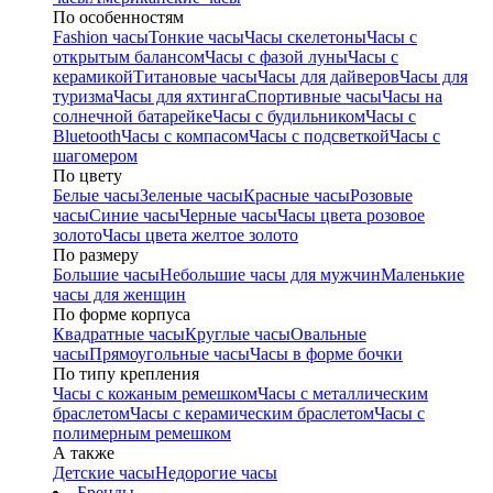
По особенностям
Fashion часы
Тонкие часы
Часы скелетоны
Часы с
открытым балансом
Часы с фазой луны
Часы с
керамикой
Титановые часы
Часы для дайверов
Часы для
туризма
Часы для яхтинга
Спортивные часы
Часы на
солнечной батарейке
Часы с будильником
Часы с
Bluetooth
Часы с компасом
Часы с подсветкой
Часы с
шагомером
По цвету
Белые часы
Зеленые часы
Красные часы
Розовые
часы
Синие часы
Черные часы
Часы цвета розовое
золото
Часы цвета желтое золото
По размеру
Большие часы
Небольшие часы для мужчин
Маленькие
часы для женщин
По форме корпуса
Квадратные часы
Круглые часы
Овальные
часы
Прямоугольные часы
Часы в форме бочки
По типу крепления
Часы с кожаным ремешком
Часы с металлическим
браслетом
Часы с керамическим браслетом
Часы с
полимерным ремешком
А также
Детские часы
Недорогие часы
Бренды