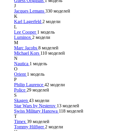
Guess Originals
1 модель
J
Jacques Lemans
330 моделей
K
Karl Lagerfeld
2 модели
L
Lee Cooper
1 модель
Luminox
2 модели
M
Marc Jacobs
8 моделей
Michael Kors
110 моделей
N
Nautica
1 модель
O
Orient
1 модель
P
Philip Laurence
42 модели
Police
29 моделей
S
Skagen
43 модели
Star Wars by Nesterov
13 моделей
Swiss Military Hanowa
118 моделей
T
Timex
39 моделей
Tommy Hilfiger
2 модели