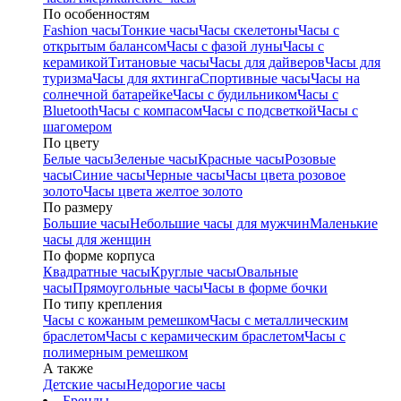
По особенностям
Fashion часы
Тонкие часы
Часы скелетоны
Часы с
открытым балансом
Часы с фазой луны
Часы с
керамикой
Титановые часы
Часы для дайверов
Часы для
туризма
Часы для яхтинга
Спортивные часы
Часы на
солнечной батарейке
Часы с будильником
Часы с
Bluetooth
Часы с компасом
Часы с подсветкой
Часы с
шагомером
По цвету
Белые часы
Зеленые часы
Красные часы
Розовые
часы
Синие часы
Черные часы
Часы цвета розовое
золото
Часы цвета желтое золото
По размеру
Большие часы
Небольшие часы для мужчин
Маленькие
часы для женщин
По форме корпуса
Квадратные часы
Круглые часы
Овальные
часы
Прямоугольные часы
Часы в форме бочки
По типу крепления
Часы с кожаным ремешком
Часы с металлическим
браслетом
Часы с керамическим браслетом
Часы с
полимерным ремешком
А также
Детские часы
Недорогие часы
Бренды