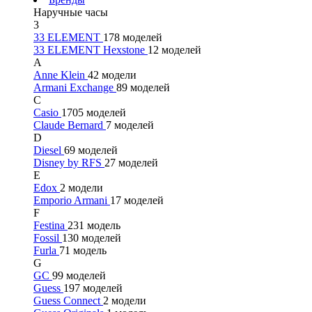
Наручные часы
3
33 ELEMENT
178 моделей
33 ELEMENT Hexstone
12 моделей
A
Anne Klein
42 модели
Armani Exchange
89 моделей
C
Casio
1705 моделей
Claude Bernard
7 моделей
D
Diesel
69 моделей
Disney by RFS
27 моделей
E
Edox
2 модели
Emporio Armani
17 моделей
F
Festina
231 модель
Fossil
130 моделей
Furla
71 модель
G
GC
99 моделей
Guess
197 моделей
Guess Connect
2 модели