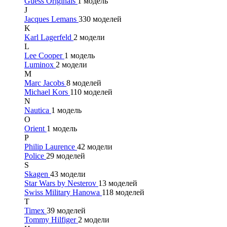
Guess Originals
1 модель
J
Jacques Lemans
330 моделей
K
Karl Lagerfeld
2 модели
L
Lee Cooper
1 модель
Luminox
2 модели
M
Marc Jacobs
8 моделей
Michael Kors
110 моделей
N
Nautica
1 модель
O
Orient
1 модель
P
Philip Laurence
42 модели
Police
29 моделей
S
Skagen
43 модели
Star Wars by Nesterov
13 моделей
Swiss Military Hanowa
118 моделей
T
Timex
39 моделей
Tommy Hilfiger
2 модели