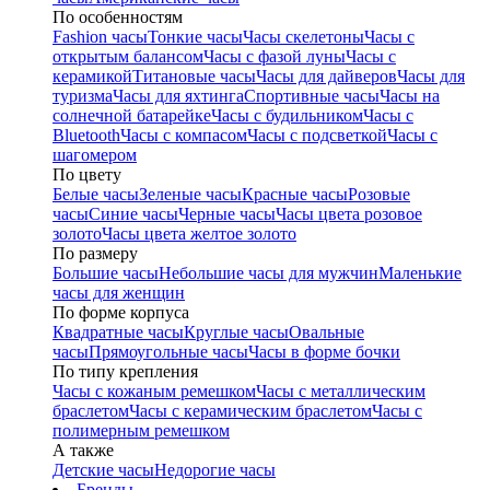
По особенностям
Fashion часы
Тонкие часы
Часы скелетоны
Часы с
открытым балансом
Часы с фазой луны
Часы с
керамикой
Титановые часы
Часы для дайверов
Часы для
туризма
Часы для яхтинга
Спортивные часы
Часы на
солнечной батарейке
Часы с будильником
Часы с
Bluetooth
Часы с компасом
Часы с подсветкой
Часы с
шагомером
По цвету
Белые часы
Зеленые часы
Красные часы
Розовые
часы
Синие часы
Черные часы
Часы цвета розовое
золото
Часы цвета желтое золото
По размеру
Большие часы
Небольшие часы для мужчин
Маленькие
часы для женщин
По форме корпуса
Квадратные часы
Круглые часы
Овальные
часы
Прямоугольные часы
Часы в форме бочки
По типу крепления
Часы с кожаным ремешком
Часы с металлическим
браслетом
Часы с керамическим браслетом
Часы с
полимерным ремешком
А также
Детские часы
Недорогие часы
Бренды