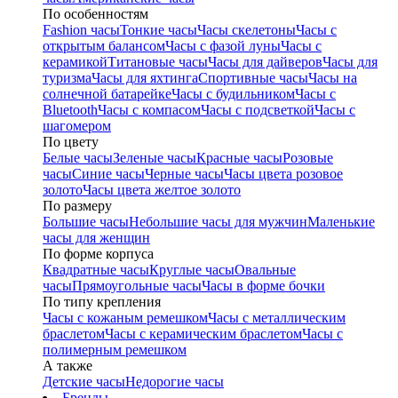
По особенностям
Fashion часы
Тонкие часы
Часы скелетоны
Часы с
открытым балансом
Часы с фазой луны
Часы с
керамикой
Титановые часы
Часы для дайверов
Часы для
туризма
Часы для яхтинга
Спортивные часы
Часы на
солнечной батарейке
Часы с будильником
Часы с
Bluetooth
Часы с компасом
Часы с подсветкой
Часы с
шагомером
По цвету
Белые часы
Зеленые часы
Красные часы
Розовые
часы
Синие часы
Черные часы
Часы цвета розовое
золото
Часы цвета желтое золото
По размеру
Большие часы
Небольшие часы для мужчин
Маленькие
часы для женщин
По форме корпуса
Квадратные часы
Круглые часы
Овальные
часы
Прямоугольные часы
Часы в форме бочки
По типу крепления
Часы с кожаным ремешком
Часы с металлическим
браслетом
Часы с керамическим браслетом
Часы с
полимерным ремешком
А также
Детские часы
Недорогие часы
Бренды