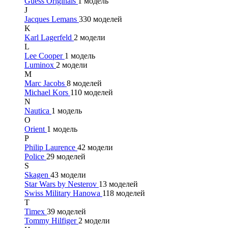
Guess Originals
1 модель
J
Jacques Lemans
330 моделей
K
Karl Lagerfeld
2 модели
L
Lee Cooper
1 модель
Luminox
2 модели
M
Marc Jacobs
8 моделей
Michael Kors
110 моделей
N
Nautica
1 модель
O
Orient
1 модель
P
Philip Laurence
42 модели
Police
29 моделей
S
Skagen
43 модели
Star Wars by Nesterov
13 моделей
Swiss Military Hanowa
118 моделей
T
Timex
39 моделей
Tommy Hilfiger
2 модели