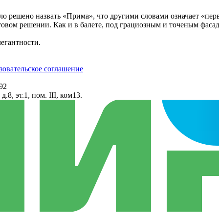
 решено назвать «Прима», что другими словами означает «перв
вом решении. Как и в балете, под грациозным и точеным фаса
легантности.
зовательское соглашение
92
8, эт.1, пом. III, ком13.