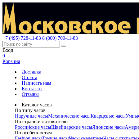
+7 (495) 728-11-83
8 (800) 700-11-83
Вход
0
Корзина
Доставка
Оплата
Написать нам
Контакты
Отзывы
Каталог часов
По типу часов
Наручные часы
Механические часы
Кварцевые часы
Умные
По стране-изготовителю
Российские часы
Швейцарские часы
Японские часы
Амери
По особенностям
Fashion часы
Тонкие часы
Часы скелетоны
Часы с открыты