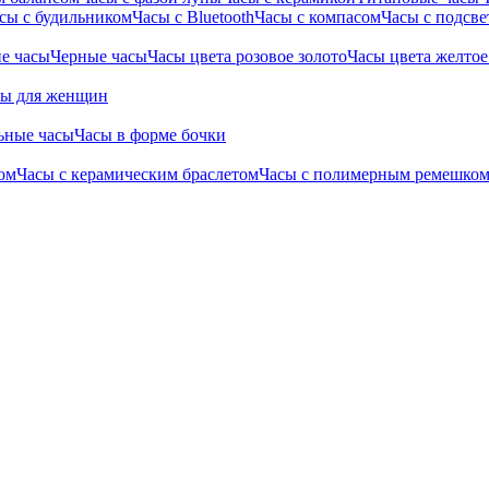
сы с будильником
Часы с Bluetooth
Часы с компасом
Часы с подсве
е часы
Черные часы
Часы цвета розовое золото
Часы цвета желтое
сы для женщин
ьные часы
Часы в форме бочки
ом
Часы с керамическим браслетом
Часы с полимерным ремешко