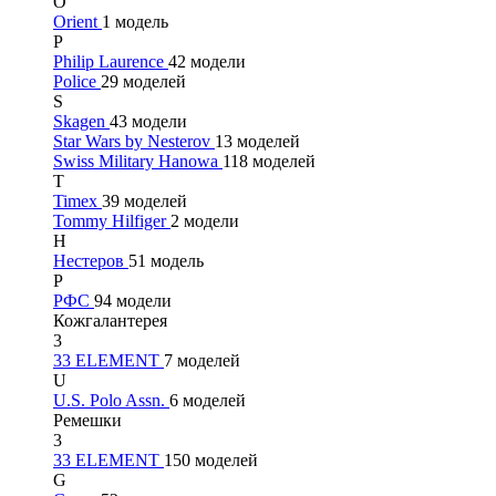
O
Orient
1 модель
P
Philip Laurence
42 модели
Police
29 моделей
S
Skagen
43 модели
Star Wars by Nesterov
13 моделей
Swiss Military Hanowa
118 моделей
T
Timex
39 моделей
Tommy Hilfiger
2 модели
Н
Нестеров
51 модель
Р
РФС
94 модели
Кожгалантерея
3
33 ELEMENT
7 моделей
U
U.S. Polo Assn.
6 моделей
Ремешки
3
33 ELEMENT
150 моделей
G