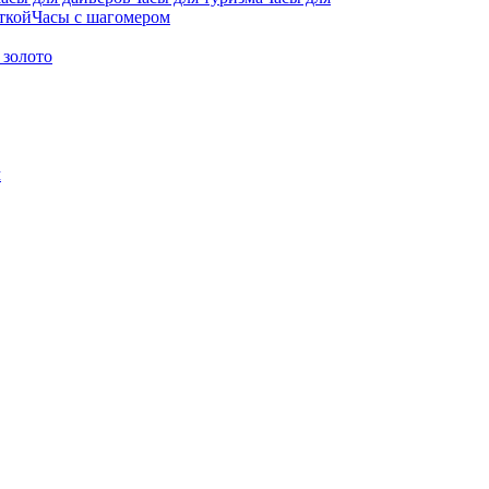
ткой
Часы с шагомером
 золото
м