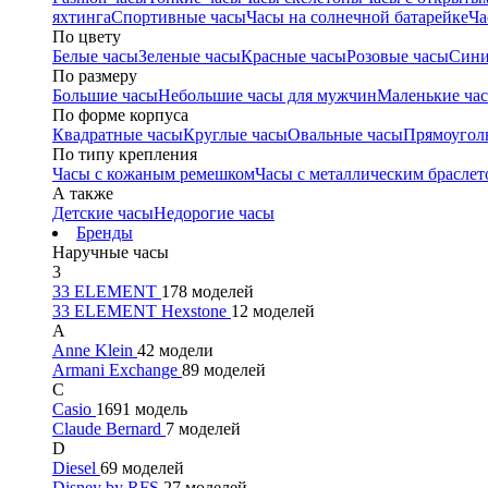
яхтинга
Спортивные часы
Часы на солнечной батарейке
Ча
По цвету
Белые часы
Зеленые часы
Красные часы
Розовые часы
Сини
По размеру
Большие часы
Небольшие часы для мужчин
Маленькие ча
По форме корпуса
Квадратные часы
Круглые часы
Овальные часы
Прямоугол
По типу крепления
Часы с кожаным ремешком
Часы с металлическим браслет
А также
Детские часы
Недорогие часы
Бренды
Наручные часы
3
33 ELEMENT
178 моделей
33 ELEMENT Hexstone
12 моделей
A
Anne Klein
42 модели
Armani Exchange
89 моделей
C
Casio
1691 модель
Claude Bernard
7 моделей
D
Diesel
69 моделей
Disney by RFS
27 моделей