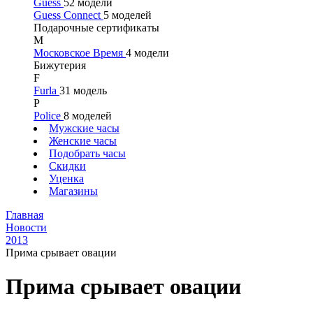
Guess
52 модели
Guess Connect
5 моделей
Подарочные сертификаты
М
Московское Время
4 модели
Бижутерия
F
Furla
31 модель
P
Police
8 моделей
Мужские часы
Женские часы
Подобрать часы
Скидки
Уценка
Магазины
Главная
Новости
2013
Прима срывает овации
Прима срывает овации