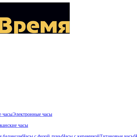
 часы
Электронные часы
канские часы
м балансом
Часы с фазой луны
Часы с керамикой
Титановые часы
Ч