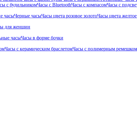
сы с будильником
Часы с Bluetooth
Часы с компасом
Часы с подсве
е часы
Черные часы
Часы цвета розовое золото
Часы цвета желтое
сы для женщин
ьные часы
Часы в форме бочки
ом
Часы с керамическим браслетом
Часы с полимерным ремешко