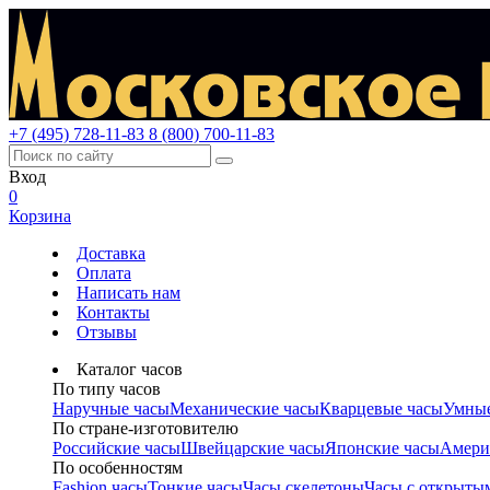
+7 (495) 728-11-83
8 (800) 700-11-83
Вход
0
Корзина
Доставка
Оплата
Написать нам
Контакты
Отзывы
Каталог часов
По типу часов
Наручные часы
Механические часы
Кварцевые часы
Умные
По стране-изготовителю
Российские часы
Швейцарские часы
Японские часы
Амери
По особенностям
Fashion часы
Тонкие часы
Часы скелетоны
Часы с открыты