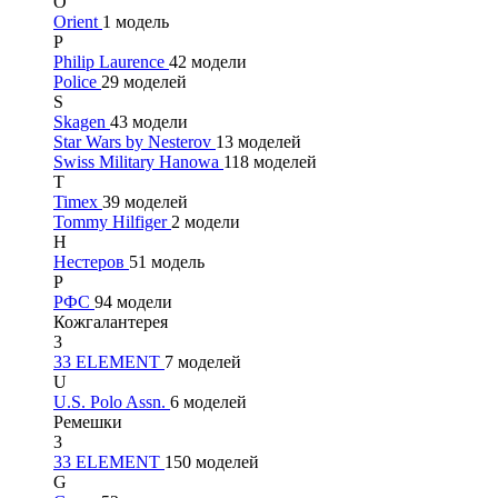
O
Orient
1 модель
P
Philip Laurence
42 модели
Police
29 моделей
S
Skagen
43 модели
Star Wars by Nesterov
13 моделей
Swiss Military Hanowa
118 моделей
T
Timex
39 моделей
Tommy Hilfiger
2 модели
Н
Нестеров
51 модель
Р
РФС
94 модели
Кожгалантерея
3
33 ELEMENT
7 моделей
U
U.S. Polo Assn.
6 моделей
Ремешки
3
33 ELEMENT
150 моделей
G