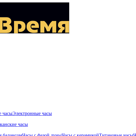
 часы
Электронные часы
канские часы
м балансом
Часы с фазой луны
Часы с керамикой
Титановые часы
Ч