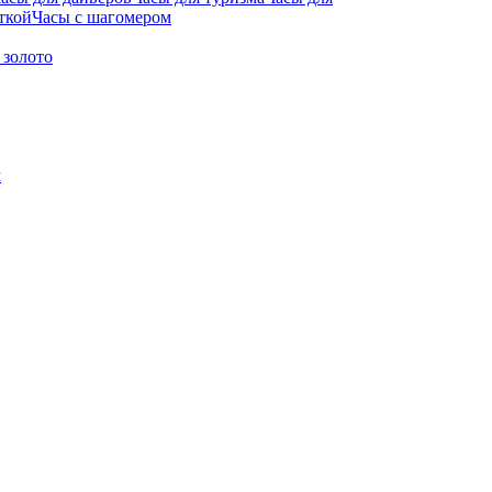
ткой
Часы с шагомером
 золото
м