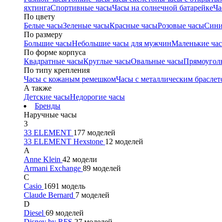
яхтинга
Спортивные часы
Часы на солнечной батарейке
Ча
По цвету
Белые часы
Зеленые часы
Красные часы
Розовые часы
Сини
По размеру
Большие часы
Небольшие часы для мужчин
Маленькие ча
По форме корпуса
Квадратные часы
Круглые часы
Овальные часы
Прямоугол
По типу крепления
Часы с кожаным ремешком
Часы с металлическим браслет
А также
Детские часы
Недорогие часы
Бренды
Наручные часы
3
33 ELEMENT
177 моделей
33 ELEMENT Hexstone
12 моделей
A
Anne Klein
42 модели
Armani Exchange
89 моделей
C
Casio
1691 модель
Claude Bernard
7 моделей
D
Diesel
69 моделей
Disney by RFS
27 моделей