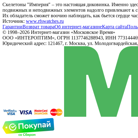
Скелетоны "Империя" – это настоящая диковинка. Именно здес
подвижных и неподвижных элементов надолго привлекают к с
Их обладатель сможет воочию наблюдать, как бьется сердце ч
Источник:
www.rfswatches.ru
Гарантии
Возврат товара
Об интернет-магазине
Карта сайта
Поль
© 1998–2026 Интернет-магазин «Московское Время»
ООО «ИНТЕРОПТИМ», ОГРН 1137746288943, ИНН 77314446
Юридический адрес: 121467, г. Москва, ул. Молодогвардейская, д.