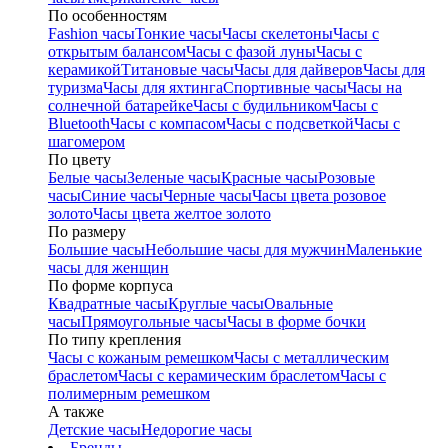
По особенностям
Fashion часы
Тонкие часы
Часы скелетоны
Часы с
открытым балансом
Часы с фазой луны
Часы с
керамикой
Титановые часы
Часы для дайверов
Часы для
туризма
Часы для яхтинга
Спортивные часы
Часы на
солнечной батарейке
Часы с будильником
Часы с
Bluetooth
Часы с компасом
Часы с подсветкой
Часы с
шагомером
По цвету
Белые часы
Зеленые часы
Красные часы
Розовые
часы
Синие часы
Черные часы
Часы цвета розовое
золото
Часы цвета желтое золото
По размеру
Большие часы
Небольшие часы для мужчин
Маленькие
часы для женщин
По форме корпуса
Квадратные часы
Круглые часы
Овальные
часы
Прямоугольные часы
Часы в форме бочки
По типу крепления
Часы с кожаным ремешком
Часы с металлическим
браслетом
Часы с керамическим браслетом
Часы с
полимерным ремешком
А также
Детские часы
Недорогие часы
Бренды