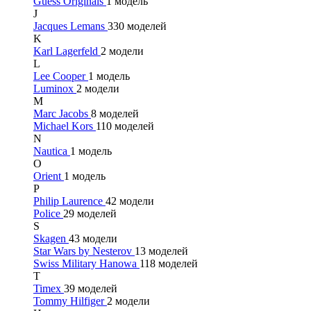
Guess Originals
1 модель
J
Jacques Lemans
330 моделей
K
Karl Lagerfeld
2 модели
L
Lee Cooper
1 модель
Luminox
2 модели
M
Marc Jacobs
8 моделей
Michael Kors
110 моделей
N
Nautica
1 модель
O
Orient
1 модель
P
Philip Laurence
42 модели
Police
29 моделей
S
Skagen
43 модели
Star Wars by Nesterov
13 моделей
Swiss Military Hanowa
118 моделей
T
Timex
39 моделей
Tommy Hilfiger
2 модели