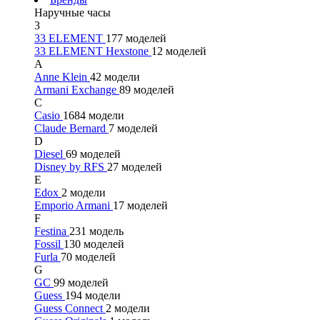
Наручные часы
3
33 ELEMENT
177 моделей
33 ELEMENT Hexstone
12 моделей
A
Anne Klein
42 модели
Armani Exchange
89 моделей
C
Casio
1684 модели
Claude Bernard
7 моделей
D
Diesel
69 моделей
Disney by RFS
27 моделей
E
Edox
2 модели
Emporio Armani
17 моделей
F
Festina
231 модель
Fossil
130 моделей
Furla
70 моделей
G
GC
99 моделей
Guess
194 модели
Guess Connect
2 модели