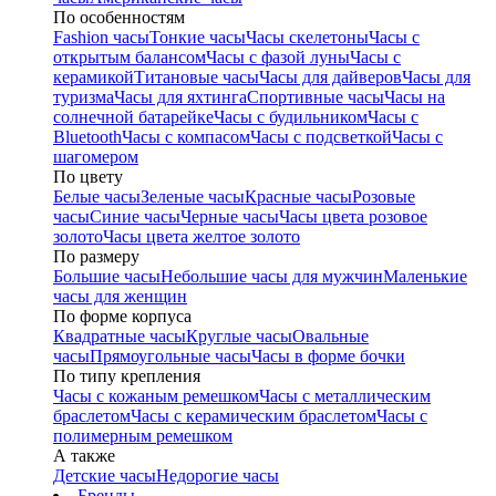
По особенностям
Fashion часы
Тонкие часы
Часы скелетоны
Часы с
открытым балансом
Часы с фазой луны
Часы с
керамикой
Титановые часы
Часы для дайверов
Часы для
туризма
Часы для яхтинга
Спортивные часы
Часы на
солнечной батарейке
Часы с будильником
Часы с
Bluetooth
Часы с компасом
Часы с подсветкой
Часы с
шагомером
По цвету
Белые часы
Зеленые часы
Красные часы
Розовые
часы
Синие часы
Черные часы
Часы цвета розовое
золото
Часы цвета желтое золото
По размеру
Большие часы
Небольшие часы для мужчин
Маленькие
часы для женщин
По форме корпуса
Квадратные часы
Круглые часы
Овальные
часы
Прямоугольные часы
Часы в форме бочки
По типу крепления
Часы с кожаным ремешком
Часы с металлическим
браслетом
Часы с керамическим браслетом
Часы с
полимерным ремешком
А также
Детские часы
Недорогие часы
Бренды