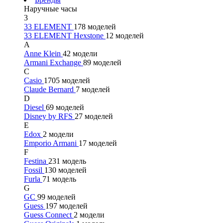
Наручные часы
3
33 ELEMENT
178 моделей
33 ELEMENT Hexstone
12 моделей
A
Anne Klein
42 модели
Armani Exchange
89 моделей
C
Casio
1705 моделей
Claude Bernard
7 моделей
D
Diesel
69 моделей
Disney by RFS
27 моделей
E
Edox
2 модели
Emporio Armani
17 моделей
F
Festina
231 модель
Fossil
130 моделей
Furla
71 модель
G
GC
99 моделей
Guess
197 моделей
Guess Connect
2 модели