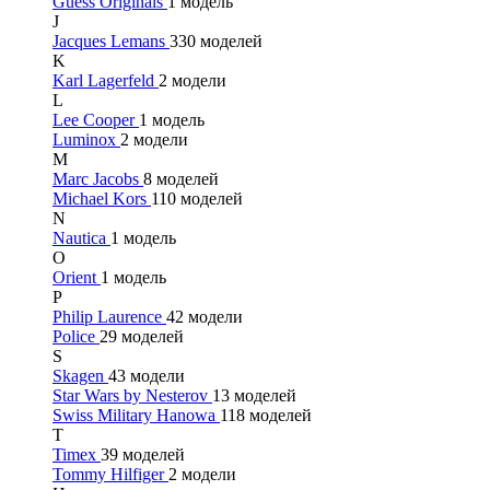
Guess Originals
1 модель
J
Jacques Lemans
330 моделей
K
Karl Lagerfeld
2 модели
L
Lee Cooper
1 модель
Luminox
2 модели
M
Marc Jacobs
8 моделей
Michael Kors
110 моделей
N
Nautica
1 модель
O
Orient
1 модель
P
Philip Laurence
42 модели
Police
29 моделей
S
Skagen
43 модели
Star Wars by Nesterov
13 моделей
Swiss Military Hanowa
118 моделей
T
Timex
39 моделей
Tommy Hilfiger
2 модели